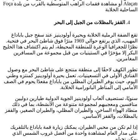
Alaçatı أو مشاهدة فقمات الراهب المتوسطية بالقرب من بلدة Foça
الساحلية الخلابة
القفز بالمظلات من الجبل إلى البحر
تقع الضفة الرملية الخلابة وبحيرة أولودينيز عند سفح جبل باباداغ
المهيب، الذي يرتفع حوالي 1969 مترًا فوق شاطئ البحر في فتحية.
نظرًا للجغرافيا الوعرة للمنطقة المحيطة، لم يتم اكتشاف هذا الخليج
البكر إلا مؤخرًا في الستينيات من قبل مجموعة من المسافرين
المغامرين.
تطور الكهف لاحقًا إلى منطقة منتجع على شاطئ البحر مع وصول
الفنادق الأولى في التسعينيات. تعمل بحيرة أولودينيز كمنتزه وطني
اليوم، حيث يوفر الطيران المظلي من باباداغ مقعدًا يحوم في الصف
الأمامي إلى المناظر البانورامية الخلابة.
سنويًا، تستضيف ألعاب أولودينيز الجوية الدولية طيارين دوليين
منافسين ومعجبيهم لمجموعة متنوعة من الأنشطة، بما في ذلك
منطاد الهواء الساخن، والطيران المظلي، والطيران الصغير، والقفز
بالمظلات، والقفز الأساسي.
إذا لم تكن من محبي الطيران، يمكنك زيارة قمة باباداغ بالتلفريك
على مدار العام لمشاهدة واحدة من أفضل غروب الشمس الذي
يمكن تخيله.