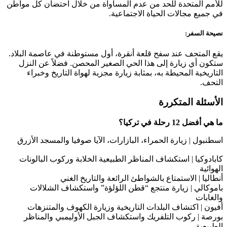
للأمم المتحدة للحد من عدم المساواة من خلال احتضان كل مواطن
في جميع مجالات الحياة الاجتماعية.
نصيحة السفر:
يقع المتحف عند سفح قلعة أنقرة، أول مستوطنة في عاصمة البلاد.
ستكون أي زيارة إلى هذا الحي الصغير المحصن. فضلاً عن النزل
التاريخية المحيطة به، بمثابة زيارة مجزية لهواة التاريخ وخبراء
التحف.
الأسئلة المتكررة
ما هي أفضل 12 رحلة في تركيا؟
اسطنبول | زيارة الحمراء، البازارات، الآيا صوفيا والمسجد الأزرق
كابادوكيا | استكشاف المناظر الطبيعية الخلابة وركوب البالونات
الهوائية
أنطاليا | الاستمتاع بالشواطئ الرائعة والتاريخ الغني
باموكالي | زيارة منتجع “قطن اللؤلؤة” واستكشاف الشلالات
والغابات
أفيون | اكتشاف البلدات التاريخية وزيارة الكهوف والمتنزهات
بورصة | ركوب التلفريك واستكشاف الجبل الأوليمبي والمناظر
الطبيعية