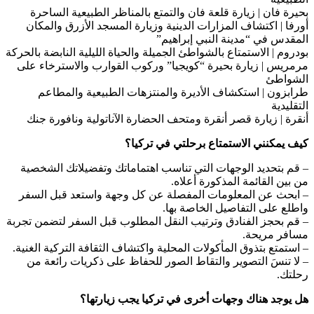
بحيرة فان | زيارة قلعة فان والتمتع بالمناظر الطبيعية الساحرة
أورفا | اكتشاف المزارات الدينية وزيارة المسجد الأزرق والمكان
المقدس في “مدينة النبي إبراهيم”
بودروم | الاستمتاع بالشواطئ الجميلة والحياة الليلية النابضة بالحركة
مرمريس | زيارة بحيرة “كويجيا” وركوب القوارب والاسترخاء على
الشواطئ
طرابزون | استكشاف الأديرة والمنتزهات الطبيعية والمطاعم
التقليدية
أنقرة | زيارة قصر أنقرة ومتحف الحضارة الآناتولية ونافورة جنك
كيف يمكنني الاستمتاع برحلتي في تركيا؟
– قم بتحديد الوجهات التي تناسب اهتماماتك وتفضيلاتك الشخصية
من بين القائمة المذكورة أعلاه.
– ابحث عن المعلومات المفصلة عن كل وجهة واستعد قبل السفر
واطلع على التفاصيل الخاصة بها.
– قم بحجز الفنادق وترتيب النقل المطلوب قبل السفر لتضمن تجربة
مسافر مريحة.
– استمتع بتذوق المأكولات المحلية واكتشاف الثقافة التركية الغنية.
– لا تنسَ التصوير والتقاط الصور للحفاظ على ذكريات رائعة من
رحلتك.
هل يوجد هناك وجهات أخرى في تركيا يجب زيارتها؟