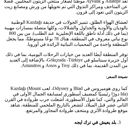
تعد Adatepe و Ayvalık موطنًا لصغار منتجي الزيتون المحليين. فضلاً
عن المتاحف ومراكز التذوق التي تم تحويلها من ورش ومصانع زيت
الزيتون التي تعود إلى قرون.
لعشاق الهواء الطلق، تتميز الجولات في حديقة Kazdağı الوطنية
بالوديان والأودية والجداول والشلالات، وكلها متصلة بمسارات مهيبة
(بما في ذلك أدلة ناطق باللغة الإنجليزية عند الطلب). من بين 800
نوع نباتي معروف في المنطقة، هناك 78 نوعًا مستوطنًا، مما يجعل
المنطقة واحدة من المحميات النباتية الرائدة في أوروبا.
توفر المنطقة أيضًا العديد من خيارات الرحلات اليومية، بما في ذلك
أول جزيرة سيتاسلو في Gökçeada -Türkiye- بالإضافة إلى العديد
من المدن القديمة، بما في ذلك Troy و Assos و Antandros.
نصيحة السفر:
كما روى هوميروس في Illiad و Odyssey، لعب Kazdağı (Mount
Ida) دورًا رئيسيًا كمضيف أسطوري لمسابقة الجمال الأولى في
العالم والتي، كما تقول الأسطورة، أشعلت حرب طروادة في القرن
الثاني عشر قبل الميلاد. لتشعر بالتاريخ الملحمي للمنطقة، شاهد
موقع طروادة الأثري ومتحف طروادة المجاور والمرتفع.
بلد يعيش في ترك ايجه