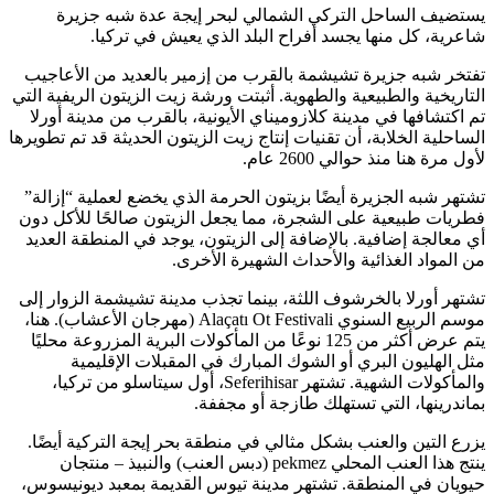
يستضيف الساحل التركي الشمالي لبحر إيجة عدة شبه جزيرة
شاعرية، كل منها يجسد أفراح البلد الذي يعيش في تركيا.
تفتخر شبه جزيرة تشيشمة بالقرب من إزمير بالعديد من الأعاجيب
التاريخية والطبيعية والطهوية. أثبتت ورشة زيت الزيتون الريفية التي
تم اكتشافها في مدينة كلازوميناي الأيونية، بالقرب من مدينة أورلا
الساحلية الخلابة، أن تقنيات إنتاج زيت الزيتون الحديثة قد تم تطويرها
لأول مرة هنا منذ حوالي 2600 عام.
تشتهر شبه الجزيرة أيضًا بزيتون الحرمة الذي يخضع لعملية “إزالة”
فطريات طبيعية على الشجرة، مما يجعل الزيتون صالحًا للأكل دون
أي معالجة إضافية. بالإضافة إلى الزيتون، يوجد في المنطقة العديد
من المواد الغذائية والأحداث الشهيرة الأخرى.
تشتهر أورلا بالخرشوف اللثة، بينما تجذب مدينة تشيشمة الزوار إلى
موسم الربيع السنوي Alaçatı Ot Festivali (مهرجان الأعشاب). هنا،
يتم عرض أكثر من 125 نوعًا من المأكولات البرية المزروعة محليًا
مثل الهليون البري أو الشوك المبارك في المقبلات الإقليمية
والمأكولات الشهية. تشتهر Seferihisar، أول سيتاسلو من تركيا،
بماندرينها، التي تستهلك طازجة أو مجففة.
يزرع التين والعنب بشكل مثالي في منطقة بحر إيجة التركية أيضًا.
ينتج هذا العنب المحلي pekmez (دبس العنب) والنبيذ – منتجان
حيويان في المنطقة. تشتهر مدينة تيوس القديمة بمعبد ديونيسوس،