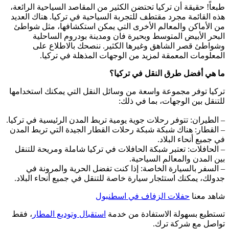
طبعاً! حقيقة أن تركيا تحتضن الكثير من المقاصد السياحية الرائعة،
هذه القائمة مجرد مقتطف للتجربة السياحية في تركيا. هناك العديد
من الأماكن والمعالم الأخرى التي يمكن استكشافها، مثل شواطئ
البحر الأبيض المتوسط وبحيرة فان ومدينة بودروم الساحلية
وشواطئ قصر الشاهق وغيرها الكثير. ننصحك بالاطلاع على
المعلومات المعمقة لمزيد من الوجهات المذهلة في تركيا.
ما هي أفضل طرق النقل في تركيا؟
تركيا توفر مجموعة واسعة من وسائل النقل التي يمكنك استخدامها
للتنقل بين الوجهات، بما في ذلك:
– الطيران: تتوفر رحلات جوية يومية تربط المدن الرئيسية في تركيا.
– القطار: هناك شبكة شبكة رحلات القطار الجيدة التي تربط المدن
في جميع أنحاء البلاد.
– الحافلات: تعتبر شبكة الحافلات في تركيا شاملة ومريحة للتنقل
بين المدن والمعالم السياحية.
– السفر بالسيارة الخاصة: إذا كنت تفضل الحرية والمرونة في
جدولك، يمكنك استئجار سيارة خاصة للتنقل في جميع أنحاء البلاد.
شاهد معنا
حفلات الزفاف في اسطنبول
تستطيع بسهولة الاستفادة من خدمة
استقبال وتوديع المطار
، فقط
تواصل مع شركة ترك.