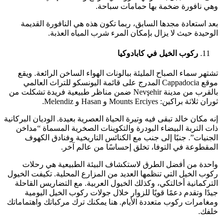
وهي نافورة ضخمة بها حمامات سباحة.
بعد استعادة مجدها السابق، ربما تكون هذه هي النافورة القديمة
الوحيدة حيث لا يزال بإمكان المرء شرب المياه العذبة.
ركوب الخيل في كابادوكيا
تشتهر سماء الصباح المليئة ببالونات الهواء الساخن الرائعة. ويقع
موقع Cappadocia المدرج على قائمة اليونسكو للتراث العالمي
بالقرب من مدينة Nevşehir ضمن مناظر طبيعية فريدة تشكلت من
ثوران ثلاثة براكين: Mounts Erciyes و Hasan و Melendiz.
إنه مكان خالد تبقى فيه وتيرة الحياة العصرية بعيدة. الوديان البركانية
ذات التربة البيضاء البودرة والتكوينات الصخرية المسماة “مداخن
الجنيات”. جنبًا إلى جنب مع الكنائس التاريخية وفنادق الكهوف
المقطوعة في التوفا، تخلق إحساسًا من عالم آخر.
واحدة من أفضل الطرق لاستكشاف البيئة الطبيعية هي رحلات
ركوب الخيل التي تنظمها العديد من المزارع المحلية. تكيفت الخيول
التركمانية أخالتكي، وكذلك الخيول العربية. مع التضاريس القاحلة
جيدًا وتقدم دعمًا قويًا للزوار خلال جولات ركوب الخيل اليومية
ومغامرات ركوب متعددة الأيام. هنا يمكنك ترك مركباتك واهتماماتك
خلفك.