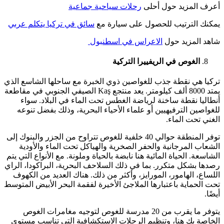
أعرف المزيد حول أحلى
رحلات سياحية جماعية
يمكنك الترتيب للحصول على سيارة مع
سائق في تركيا يتكلم عربي
شاهد المزيد حول
الاعراس في اسطنبول
الغوص في الريفييرا التركية
تركيا هي نقطة جذب للغواصين ذوي الخبرة مع ساحلها الشاسع الذي
يمتد 8000 ألف كيلومتر. يعد منتجع Kaş الصيفي الجنوبي في مقاطعة
أنطاليا نقطة ساخنة لرياضة الغطس تحت الماء في البلاد. سواء
للغواصين الترفيهيين أو علماء الأحياء البحرية، وذلك بفضل تنوعه
الغني تحت الماء.
توفر المنطقة حوالي 40 خلفية للغوص تتراوح من الجزر والبنوك إلى
الشعاب المرجانية والحفر الصخرية والهياكل تحت الماء والأودية
الشاسعة. الحياة المائية هنا نابضة بالحياة وملونة. مع الأنواع التي يتم
رصدها بشكل متكرر. بما في ذلك السلاحف البحرية، البراكودا، الراي
اللساع، الهامور، المورايز، وأكثر من ذلك. هناك العديد من الكهوف
تحت الحماية باعتبارها الملاجئ الأخيرة لفقمة البحر الأبيض المتوسط
أيضًا.
يتوفر ما يقرب من 20 مدرسة للغوص لتوجيه مغامرات الغوص
الخاصة بك هنا، وتنظيم الرحلات الاستكشافية التي تناسب مستوى