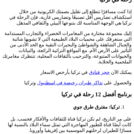
إذا كنت مسافرًا تتطلع إلى تقليل بصمتك الكربونية من خلال
استكشاف تضاريس أقل تصنيعًا وتضاريس غازية، فإن الرحلة في
تركيا هي الوجهة المناسبة لك بتنوعها البيئي والثقافي المذهل.
إليك مجموعة مختارة من المغامرات الخضراء والتجارب المستدامة
التي ستعرفك على محميات البلاد الطبيعية التي لا تشوبها شائبة
والجبال الشاهقة والشواطئ والبحيرات النقية مع الحد الأدنى من
التأثير على الأرض الأم. مع المواقع التراثية الرائعة، والنباتات
والحيوانات المتنوعة، والترحيب بالثقافات المحلية، تنتظرك مغامرتك
الملحمية والخلابة.
يمكنك الآن
حجز فنادق
في تركيا بأرخص الاسعار
والحصول على
تذاكر طيران رخيصة في اسطنبول
وتركيا
برنامج أفضل 12 رحلة في تركيا
تركيا: مفترق طرق جوي
على مر التاريخ، لم تكن تركيا قناة للثقافات والأفكار فحسب. بل
كانت أيضًا قناة للطيور المهاجرة التي تمثل سماء البلاد بالنسبة لها
مسارًا للطيران لرحلتهم الموسمية بين إفريقيا وأوروبا.