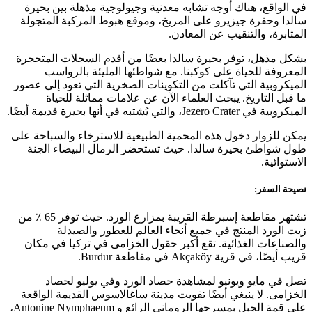
في الواقع، هناك أوجه تشابه معدنية وجيولوجية مذهلة بين بحيرة
سالدا وحفرة جيزيرو على المريخ، وموقع هبوط المركبة المتجولة
المثابرة، والتنقيب عن المعادن.
بشكل مذهل، توفر بحيرة سالدا بعضًا من أقدم السجلات المتحجرة
المعروفة للحياة على كوكبنا. مع شواطئها المليئة بالرواسب
الميكروبية التي تآكلت من التكوينات الصخرية التي تعود إلى عصور
ما قبل التاريخ. يبحث العلماء الآن عن علامات مماثلة للحياة
الميكروبية في Jezero Crater، والتي يُشتبه في أنها بحيرة قديمة أيضًا.
يمكن للزوار دخول هذه المحمية الطبيعية للاسترخاء والسباحة على
طول شواطئ بحيرة سالدا. حيث تستحضر الرمال البيضاء الجنة
الاستوائية.
نصيحة السفر:
تشتهر مقاطعة إسبرطة القريبة بمزارع الورد. حيث توفر 65 ٪ من
زيت الورد المنتج في جميع أنحاء العالم للعطور والصيدلة
والصناعات الغذائية. تقع أكبر حقول الخزامى في تركيا في مكان
قريب أيضًا، في قرية Akçaköy في مقاطعة Burdur.
تصل في مايو ويونيو لمشاهدة حصاد الورد وفي يوليو لحصاد
الخزامى. لا ينبغي أيضًا تفويت مدينة ساغالاسوس القديمة الواقعة
على قمة الجبل بمسرحها الروماني الرائع و Antonine Nymphaeum،