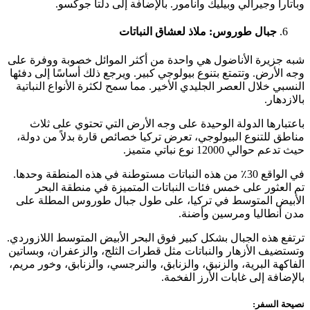
وباتارا وجيرالي وبيليك وأنامور. بالإضافة إلى دلتا جوكسو.
جبال طوروس: ملاذ لعشاق النباتات
شبه جزيرة الأناضول هي واحدة من أكثر الموائل خصوبة ووفرة على
وجه الأرض. وتتمتع بتنوع بيولوجي كبير. ويرجع ذلك أساسًا إلى دفئها
النسبي خلال العصر الجليدي الأخير. مما سمح لكثرة الأنواع النباتية
بالازدهار.
باعتبارها الدولة الوحيدة على وجه الأرض التي تحتوي على ثلاث
مناطق للتنوع البيولوجي، تعرض تركيا خصائص قارة بدلاً من دولة،
حيث تدعم حوالي 12000 نوع نباتي متميز.
في الواقع 30٪ من هذه النباتات مستوطنة في هذه المنطقة وحدها.
تم العثور على خمس فئات النباتات المتميزة في منطقة البحر
الأبيض المتوسط في تركيا، على طول جبال طوروس المطلة على
مدن أنطاليا ومرسين وأضنة.
ترتفع هذه الجبال بشكل كبير فوق البحر الأبيض المتوسط اللازوردي.
وتستضيف الأزهار والنباتات مثل قطرات الثلج، والزعفران، وبساتين
الفاكهة البرية، والزنبق، والزنابق، والنرجسي، والزنابق، وخور مريم،
بالإضافة إلى غابات الأرز الفخمة.
نصيحة السفر: