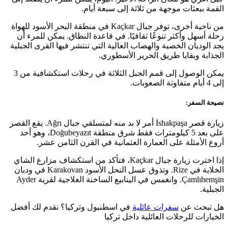
القمة ببعثات موجهة من ثلاثة إلى سبعة أيام.
من ناحية أخرى، توفر جبال Kaçkar في منطقة البحر الأسود للهواة
رحلة أسهل وأكثر تنوعًا ثقافيًا. في قاعدة النطاق. يمكن للمرء أن
يجد الوديان الخصبة والهضاب العالية التي تنتشر فيها القرى الجبلية
الجذابة وبقايا طريق الحرير الأسطوري.
يمكن الوصول إلى قمم الجبل الثلاثة في رحلات استكشافية من 3
إلى 4 أيام متفاوتة الصعوبات.
نصيحة السفر:
زيارة قصر İshakpaşa أمر لا بد منه لمتسلقي جبال Ağrı. يقع القصر
على بعد 5 كيلومترات فقط شرق منطقة Doğubeyazıt، وهو أحد
أروع الأمثلة على العمارة العثمانية في القرن الثامن عشر.
إذا اخترت زيارة جبال Kaçkar، فتأكد من استكشاف مزارع الشاي
الخلابة في Rize. وتذوق عسل النحل الأسود Karakovan في وديان
Çamlıhemşin. وانغمس في الينابيع الساخنة العلاجية لقرية Ayder
الجبلية.
هل تبحث عن
سفرات عائلية
في اسطنبول وتركيا؟ نقدم لك أفضل
الخيارات للرحلات العائلية داخل تركيا