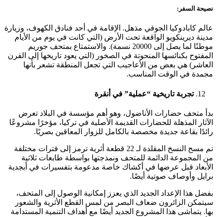
نصيحة السفر:
عالم كابادوكيا الجوفي مذهل. الإقامة في أحد فنادق الكهوف، وزيارة
مدينة ديرينكويو الواقعة تحت الأرض (التي كانت في يوم من الأيام
موطنًا لما يصل إلى 20000 نسمة). والاستمتاع بمتحف جوريم
المفتوح بكنائسها المنحوتة في الصخور (التي يعود تاريخها إلى القرن
العاشر) هي بعض من الأعاجيب التي تجعل المنطقة تشعر بأنها
مجمدة في الوقت المناسب.
تجربة تاريخية “عملية” في أنقرة
بدأ متحف حضارات الأناضول، وهو أهم مؤسسة في البلاد تعرض
الآثار المذهلة للحضارات القديمة الأصلية في تركيا، مؤخرًا مشروعًا
رائدًا بقاعة جديدة مخصصة بالكامل للزوار المعاقين بصريًا.
تم مسح النسخ المقلدة لـ 22 قطعة أثرية ترمز إلى فترات مختلفة
من المجموعة الدائمة للمتحف ونمذجتها بواسطة طابعات ثلاثية
الأبعاد قبل عرضها في أكشاك خاصة مدعومة بتفسيرات في أبجدية
برايل وأوصاف صوتية أيضًا.
بفضل هذا الإعداد الجديد الذي يعزز إمكانية الوصول إلى المتحف،
سيتمكن الزائرون ضعاف البصر من لمس القطع الأثرية والشعور
بها. يتماشى هذا المشروع الجديد أيضًا مع أهداف التنمية المستدامة