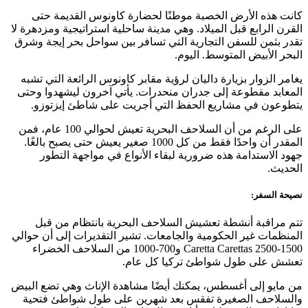
كانت هذه الأرض الخصبة موطنًا لحضارة كاونوس القديمة حتى
القرن الرابع قبل الميلاد. وهي مدينة ساحلية استراتيجية ومزدهرة لا
تقدر بثمن للسفن التجارية التي تسافر بين سواحل بحر إيجة وشرق
البحر الأبيض المتوسط. اليوم.
يغامر الزوار بزيارة داليان لرؤية مقابر كاونوس الرائعة التي تشبه
المعابد مقطوعة إلى جدران منحدرات. يأتي آخرون ليشهدوا وحتى
يتطوعون في مشاريع الحفظ التي أجريت على شاطئ إيزتوزو.
على الرغم من أن السلاحف البحرية تعيش لحوالي 100 عام، فمن
المقدر أن واحدًا فقط من كل 1000 صغير يعيش حتى يصبح بالغًا.
جهود الاستدامة هذه ضرورية لبقاء الأنواع في مواجهة التطور
الحديث.
نصيحة السفر:
تتم مراقبة أنشطة تعشيش السلاحف البحرية بانتظام من قبل
المنظمات غير الحكومية والجامعات. تشير التقديرات إلى أن حوالي
1500-2500 Caretta Carettas و700-1000 من السلاحف الخضراء
تعشش على طول شواطئ تركيا كل عام.
من مايو إلى أغسطس، يمكنك أيضًا مشاهدة الإناث وهي تضع البيض
والسلاحف الصغيرة تفقس بعد شهرين على طول شواطئ فتحية