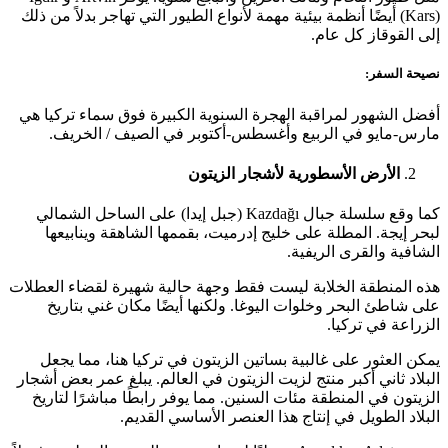
(Kars) أيضًا أنظمة بيئية مهمة لأنواع الطيور التي تهاجر بدلاً من ذلك
إلى القوقاز كل عام.
نصيحة السفر:
أفضل الشهور لمراقبة الهجرة السنوية الكبيرة فوق سماء تركيا هي
مارس-مايو في الربيع وأغسطس-أكتوبر في الصيف / الخريف.
الأرض الأسطورية لأشجار الزيتون
كما وقع سلسلة جبال Kazdağı (جبل إيدا) على الساحل الشمالي
لبحر إيجة. المطلة على خليج إدرميت، بقممها الشاهقة وينابيعها
الشافية والقرى الريفية.
هذه المنطقة الخلابة ليست فقط وجهة حالية شهيرة لقضاء العطلات
على شاطئ البحر وخلوات اليوغا. ولكنها أيضًا مكان غني بتاريخ
الزراعة في تركيا.
يمكن العثور على غالبية بساتين الزيتون في تركيا هنا، مما يجعل
البلاد ثاني أكبر منتج لزيت الزيتون في العالم. يبلغ عمر بعض أشجار
الزيتون في المنطقة مئات السنين. مما يوفر رابطًا مباشرًا لتاريخ
البلاد الطويل في إنتاج هذا العنصر الأساسي القديم.