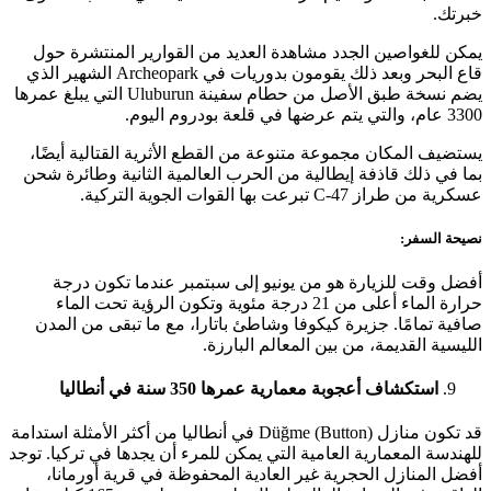
خبرتك.
يمكن للغواصين الجدد مشاهدة العديد من القوارير المنتشرة حول
قاع البحر وبعد ذلك يقومون بدوريات في Archeopark الشهير الذي
يضم نسخة طبق الأصل من حطام سفينة Uluburun التي يبلغ عمرها
3300 عام، والتي يتم عرضها في قلعة بودروم اليوم.
يستضيف المكان مجموعة متنوعة من القطع الأثرية القتالية أيضًا،
بما في ذلك قاذفة إيطالية من الحرب العالمية الثانية وطائرة شحن
عسكرية من طراز C-47 تبرعت بها القوات الجوية التركية.
نصيحة السفر:
أفضل وقت للزيارة هو من يونيو إلى سبتمبر عندما تكون درجة
حرارة الماء أعلى من 21 درجة مئوية وتكون الرؤية تحت الماء
صافية تمامًا. جزيرة كيكوفا وشاطئ باتارا، مع ما تبقى من المدن
الليسية القديمة، من بين المعالم البارزة.
استكشاف أعجوبة معمارية عمرها 350 سنة في أنطاليا
قد تكون منازل Düğme (Button) في أنطاليا من أكثر الأمثلة استدامة
للهندسة المعمارية العامية التي يمكن للمرء أن يجدها في تركيا. توجد
أفضل المنازل الحجرية غير العادية المحفوظة في قرية أورمانا،