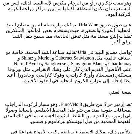
وهو نصب تذكاري رائع من الرخام مكرس لإله النبيذ. لذلك، ليس من
المستغرب أن تكون المنطقة بأكملها من بين مراكز زراعة الكروم
التركية اليوم.
على طول طريق Urla Wine، يمكنك زيارة سلسلة من مصانع النبيذ
المحلية، الكبيرة والصغيرة، حيث يستخدم بعض المالكين المبتكرين
تقنيات إنتاج مستدامة مثل تدفق الجاذبية، مما يسمح بنقل النبيذ
برفق أكبر.
تواصل مصانع النبيذ في Urla تقاليد صناعة النبيذ المحلية، خاصة مع
أصناف عالمية مثل Cabernet Sauvignon و Merlot و Shiraz و
Chardonnay و Sauvignon Blanc و Sangiovese و Nero d’Avola.
عنب الأناضول القديم الذي كان على وشك الانقراض، مثل بورنوفا
ميسكتي (مسقط)، وأورلا كاراسي، وفوكا كاراسي، وجايدورا، أعيد
أيضًا إدخاله إلى مزارع الكروم المحلية في العقود الأخيرة.
نصيحة السفر:
تعد إزمير جزءًا من طريق EuroVelo 8، وهو مسار لركوب الدراجات
لمسافات طويلة يمتد من شواطئ المحيط الأطلسي بإسبانيا وصولًا
إلى إزمير، مع العديد من النقاط المثيرة للاهتمام، بما في ذلك المدن
القديمة المحمية من قبل اليونسكو بيرغاموم وأفسس.
بدلاً من ذلك، يمكنك الاستمتاع برياضة ركوب الأمواج شراعيًا في