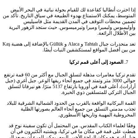
إذا اخترت أنطاليا كقاعدة لك للقيام بجولة نباتية في البحر الأبيض
المتوسط، يمكنك الاستمتاع بهدوء الطبيعة في سياق التاريخ. تأكد من
تضمين محطات التوقف في المدن القديمة مثل فاسيليس
وأوليمبوس وليميرا وميرا وتيرميسوس. حيث ستجد الزهور البرية
بين الأطلال الرائعة.
تعد منحدرات جبال Tahtalı و Alaca و Güllük بالإضافة إلى هضبة Kaş
من بين أفضل المواقع لمستكشفين النبات أيضًا.
الصعود إلى أعلى قمم تركيا
تقدم تركيا مغامرات مذهلة لتسلق الجبال مع أكثر من 60 قمة ترتفع
حوالي 3000 متر وتمتد في جميع أنحاء ريفها الوعر. جبل آغري (جبل
أرارات)، أعلى قمة في أوروبا بارتفاع 5137 مترًا. هو نيرفانا لتسلق
الجبال التركي للمتسلقين ذوي الخبرة.
القمة البركانية الواقعة بالقرب من الحدود الشمالية الشرقية للبلاد
تجذب مدمني التسلق من جميع أنحاء العالم بصورتها الظلية
المخروطية المهيبة وتاريخها الأسطوري.
وفقًا لعلماء الكتاب المقدس. من المحتمل أن تكون سفينة نوح قد
هبطت على قمة في مكان ما في تركيا، ويشتبه الكثيرون في أن
جبل أغري هو مكان الراحة الأخير. اليوم، يمكن للمرء أن يصعد إلى