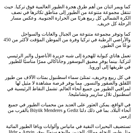
كما ويمر اثنان من أهم طرق هجرة الطيور العالمية فوق تركيا. حيث
تنتقل مجموعة متنوعة من الطيور إلى مناطق تكاثرها في نصف
الكرة الشمالي كل ربيع هربًا من الحرارة الجنوبية. وعكس مسار
الرحلة كل خريف.
كما وتوفر مجموعة متنوعة من الجبال والغابات والسواحل
والأراضي الرطبة في تركيا وفرة من الموطن المؤقت لأكثر من 450
نوعًا من الطيور.
تعمل هاتاي كبوابة للهجرة إلى شبه جزيرة الأناضول والبر الرئيسي
لتركيا. بينما يوفر مضيق البوسفور وجاناكالي ممرًا مناسبًا للطيور
في طريقها إلى أوروبا.
في كل ربيع وخريف، تمتلئ سماء اسطنبول بمئات الآلاف من طيور
اللقلق والصقور والنسور. مما يوفر فرصة مشاهدة لا مثيل لها
لمراقبي الطيور من جميع أنحاء العالم. تشمل النقاط الرئيسية في
اسطنبول تلال ساريير وتشامليجا.
في الواقع، يمكن العثور على العديد من محميات الطيور في جميع
أنحاء البلاد. بما في ذلك دلتا Gediz و Büyük Menderes بالقرب من
إزمير.
تستضيف البحيرات النقية في مانياس وألوابات وبافا الطيور المائية
مثل طيور النحام ومالك الحزين والبجع سنويًا. يوفر Artvin و Iğdır