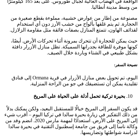
الواقعة في الهضاب العالية لجبال طوروس. على بعد 165 كيلومترًا
من وسط مدينة أنطاليا.
مصنوعة من إطار من عوارض خشبية، مملوءة بقطع صغيرة من
الحجارة. ثم يتم غلقها بألواح من خشب الأرز دون أي استخدام
لقذائف الهاون، تتمتع المنازل بصفات فائقة مثل مقاومة الزلازل.
حيث يمكن للحجارة أن تتحرك بمرونة أثناء تحركات الأرض. أيضًا،
كونها موفرة للطاقة بجدرانها السميكة. تظل منازل الأزرار دافئة
بشكل طبيعي في الشتاء وباردة خلال الصيف.
نصيحة السفر:
اليوم، تم تحويل بعض منازل الأزرار في قرية Ormana إلى فنادق
تقليدية يمكن أن تستضيفك في جو من الراحة المنزلية.
بحيرة تركية تحمل أدلة على الحياة على المريخ
قد يكون السفر إلى المريخ خيالًا للمستقبل البعيد، ولكن يمكنك بدلاً
من ذلك التفكير في زيارة بحيرة سالدا في تركيا اليوم – أقرب شيء
إلى المريخ على الأرض. استعدادًا لمهمة مارس 2020. انضم وفد من
وكالة ناسا إلى فريق من جامعة إسطنبول التقنية في بحيرة سالدا
لدراسة شواطئها وتضاريسها.