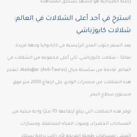
رحلته الصباحية هو مشهد يستحق المشاهدة.
استرخِ في أحد أعلى الشلالات في العالم:
شلالات كابوزباشي
يعد السفر جنوب المدن الرئيسية في كابادوكيا وجهة فريدة
تمامًا – شلالات كابوزباشي، ثاني أعلى مجموعة من الشلالات في
العالم. قادمة من سلسلة جبال Aladağlar (Anti-Taurus)، تنفجر
هذه الشلالات من منحدرات الوادي على ارتفاع 2000 متر فوق
مستوى سطح البحر.
توفر هذه الشلالات التي يبلغ ارتفاعها 70 مترًا واحة جبلية من
المساحات الخضراء، وصوت المياه المتدفقة، ومسارات
المشي لمسافات طويلة المريحة لأي راكب دراجة يسلك