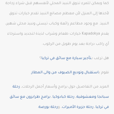
كما ويمكن للمرء تذوق النبيذ المحلي لأنفسهم قبل شراء زجاجة
لأخذها إلى المنزل لأن معظم مصانع النبيذ تقدم خيارات تذوق
النبيذ. مع وجود مطاعم رائعة وكباب تيستي ونبيذ محلي شهير،
يقدم Kapadokya خيارات طعام وشراب لذيذة لتجديد واسترخاء
أي راكب دراجة بعد يوم طويل من الركوب.
هل ترغب ب
تأجير سيارة مع سائق في تركيا
؟
نقوم ب
استقبال وتوديع الضيوف من والى المطار
.
المزيد من التفاصيل حول برامج وأسعار أجمل الرحلات،
رحلة
سبانجا ومعشوقية
،
رحلة كبادوكيا
،
برامج طرابزون مع سائق
في تركيا
،
رحلة جزيرة الأميرات
، و
رحلة بورصة
.