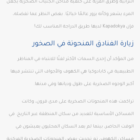
الترابية وطرق القرية على خلفية مداخن الجنيات الصخرية يجعل
المرء يشعر وكأنه يزور عالمًا خياليًا. بغض النظر عما تفضله،
فإن Kapadokya لديها طريق الدراجة المناسب لك!
زيارة الفنادق المنحوتة في الصخور
من المؤكد أن إحدى السمات الأكثر لفتًا للانتباه في المناظر
الطبيعية في كابادوكيا هي الكهوف والأجواف التي تنتشر فيها
أكبر الوجوه الصخرية على طول وديانها وفي مدنها.
تراكمت هذه المنحوتات الصخرية على مدى قرون، وكانت
المساكن الأساسية للعديد من سكان المنطقة عبر التاريخ. في
الوقت الحاضر، بينما لم يعد السكان المحليون يعيشون في
مساكن الكهوف، تم تحديث بعض المنحوتات الصخرية المركزية