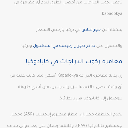
تجعل ركوب الدراجات من أفضل الطرق لبدء أي مغامرة في
Kapadokya.
يمكنك الآن
حجز فنادق
في تركيا بأرخص الاسعار
والحصول على
تذاكر طيران رخيصة في اسطنبول
وتركيا
مغامرة ركوب الدراجات في كابادوكيا
إن بداية مغامرة الدراجة Kapadokya أسهل مما كانت عليه في
أي وقت مضى. بالنسبة للزوار الدوليين، فإن أسرع طريقة
للوصول إلى كابادوكيا هي بالطائرة.
يخدم المنطقة مطاران، مطار قيصري إيركيليت (ASR) ومطار
نيفشهير كابادوكيا (NAV)، وكلاهما يقعان على بعد حوالي ساعة