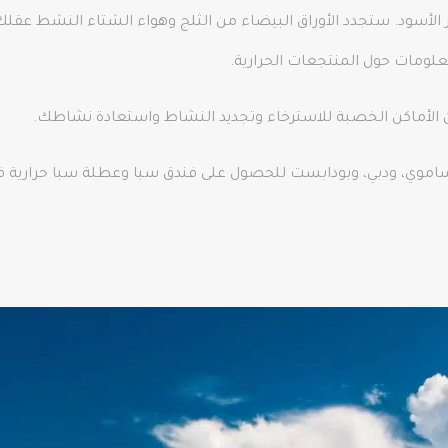
حر الأسود. ستجدد الأوراق البيضاء من الثلج وهواء الشتاء النشط
لومات حول المنتجعات الحرارية.
 الأماكن الخصبة للاسترخاء وتجديد النشاط واستعادة نشاطك.
ه ساموي، ودبي، وبودابست للحصول على فندق سبا وعطلة سبا حرارية ف