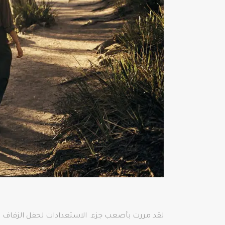
لقد مررت بأصعب جزء. الاستعدادات لحفل الزفاف 