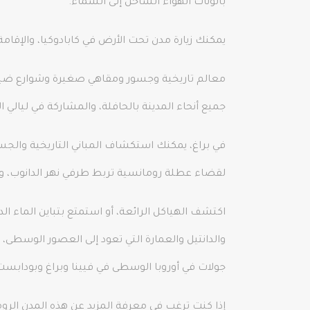
بالونات الهواء الساخن إلى السماء.
يمكنك زيارة مدن تحت الأرض في كابادوكيا، والإقام
معالم تاريخية وجسور ومقاهي صغيرة وشوارع ضيقة 
جميع أنحاء المدينة بالحافلة، والمشاركة في ليال
في براغ، يمكنك استكشاف المباني التاريخية والجس
لقضاء عطلة رومانسية تربط طرفي نهر الدانوب، وه
اكتشف الهياكل الرائعة، أو استمتع بتباين الماء الد
والدانتيل والعمارة التي تعود إلى العصور الوسطى، 
جولات في أوروبا الوسطى في فيينا وبراغ وبودابست
إذا كنت ترغب في معرفة المزيد عن هذه المدن الروم