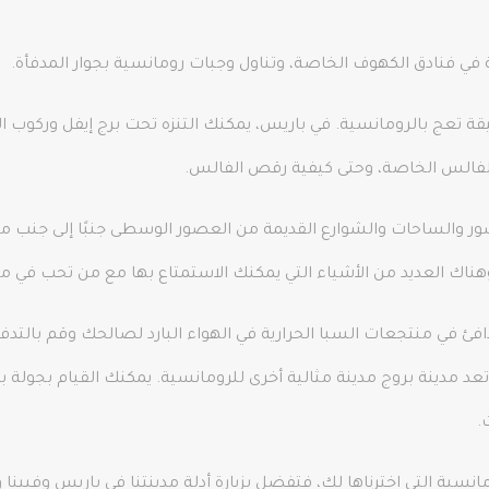
ة في فنادق الكهوف الخاصة، وتناول وجبات رومانسية بجوار المدفأة.
تعج بالرومانسية. في باريس، يمكنك التنزه تحت برج إيفل وركوب ال
ي الفالس الخاصة، وحتى كيفية رقص الفالس.
ور والساحات والشوارع القديمة من العصور الوسطى جنبًا إلى جنب مع 
ناك العديد من الأشياء التي يمكنك الاستمتاع بها مع من تحب في مد
افئ في منتجعات السبا الحرارية في الهواء البارد لصالحك وقم بالتدفئة
تعد مدينة بروج مدينة مثالية أخرى للرومانسية. يمكنك القيام بجولة ب
.
انسية التي اخترناها لك، فتفضل بزيارة أدلة مدينتنا في باريس وفيي