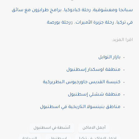
سبانجا ومعشوقية
،
رحلة كبادوكيا
،
برامج طرابزون مع سائق
في تركيا
،
رحلة جزيرة الأميرات
، و
رحلة بورصة
.
اقرا المزيد:
بازار التوابل
منطقة اوسكدار إسطنبول
كنيسة القديس جاورجيوس البطريركية
منطقة ششلي إسطنبول
مناطق بنينسولا التاريخية في اسطنبول
أجمل الاماكن
أنشطة في اسطنبول
اجمل الاماكن في تركيا
اسطنبول
السياحة