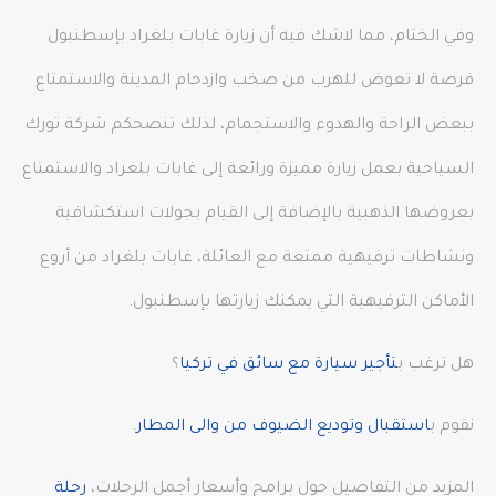
وفي الختام، مما لاشك فيه أن زيارة غابات بلغراد بإسطنبول
فرصة لا تعوض للهرب من صخب وازدحام المدينة والاستمتاع
ببعض الراحة والهدوء والاستجمام، لذلك تنصحكم شركة تورك
السياحية بعمل زيارة مميزة ورائعة إلى غابات بلغراد والاستمتاع
بعروضها الذهبية بالإضافة إلى القيام بجولات استكشافية
ونشاطات ترفيهية ممتعة مع العائلة، غابات بلغراد من أروع
الأماكن الترفيهية التي يمكنك زيارتها بإسطنبول.
هل ترغب ب
تأجير سيارة مع سائق في تركيا
؟
نقوم ب
استقبال وتوديع الضيوف من والى المطار
.
المزيد من التفاصيل حول برامج وأسعار أجمل الرحلات،
رحلة