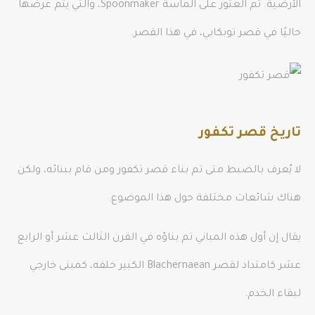
الأرضية. تم العثور على الماسة Spoonmaker، والتي يتم عرضها
حاليًا في قصر توبكابي، في هذا القصر.
تاريخ قصر تكفور
لا يُعرف بالضبط متى تم بناء قصر تكفور ومن قام ببنائه، ولكن
هناك شائعات مختلفة حول هذا الموضوع.
يقال إن أول هذه المباني تم بناؤه في القرن الثالث عشر أو الرابع
عشر كامتداد لقصر Blachernaean الكبير خلفه، كمبنى خارجي
لبقاء الخدم.