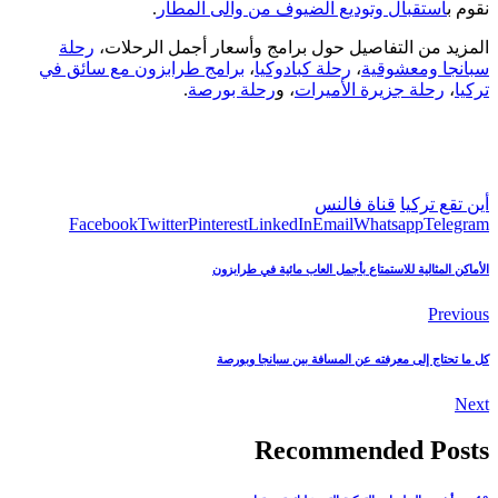
نقوم ب
استقبال وتوديع الضيوف من والى المطار
.
المزيد من التفاصيل حول برامج وأسعار أجمل الرحلات،
رحلة
سبانجا ومعشوقية
،
رحلة كبادوكيا
،
برامج طرابزون مع سائق في
تركيا
،
رحلة جزيرة الأميرات
، و
رحلة بورصة
.
أين تقع تركيا
قناة فالنس
Facebook
Twitter
Pinterest
LinkedIn
Email
Whatsapp
Telegram
الأماكن المثالية للاستمتاع بأجمل العاب مائية في طرابزون
Previous
كل ما تحتاج إلى معرفته عن المسافة بين سبانجا وبورصة
Next
Recommended Posts