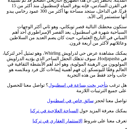
المدينة. بالنظر إلى أن هذا الصهريج التاريخي الضخم قد تم تشييده
في القرن السادس، فإنه يوفر المياه لإسطنبول منذ أكثر من 15
قرنًا. في الداخل، ستجد مساحة بها أكثر من 300 عمود رخامي يبدو
أنها ستستمر إلى الأبد.
ستكون محطتك التالية قصر توبكابي، وهو ثاني أكثر الوجهات
السياحية شهرة في اسطنبول. يعد القصر الإمبراطوري أحد أهم
المباني في التاريخ العثماني، حيث كان يضم العديد من السلاطين
وعائلاتهم لأكثر من أربعة قرون.
يمكنك مشاهدة عرض حي لدراويش Whirling، وهو تمثيل آخر لتركيا،
في Hodjapasha. سوف تذهلك الحفل الساحر الذي يؤديه الدراويش
المولويون من الرهبنة المولوية، وهو أحد أهم الأنشطة الثقافية في
العالم وفقًا لليونسكو. إن فهم أهمية إيماءات كل فرد وملابسه هو
جانب واحد فقط من هذه التجربة
هل ترغب ب
تأجير يخت بساعة في اسطنبول
؟ تواصل معنا للحصول
على جميع الترتيبات اللازمة
تواصل معنا لحجز
سائق خاص في اسطنبول
يمكنك معرفة المزيد حول
السياحة العلاجية في تركيا
تعرف معنا على شروط
الاستثمار العقاري في تركيا