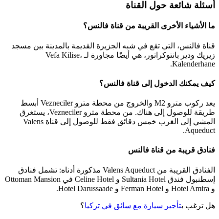
أسئلة شائعة حول القناة
ما الأشياء الأخرى القريبة من قناة فالنس؟
قناة فالنس، التي تقع في شبه الجزيرة القديمة بالمدينة بين مسجد
زيريك ودير بانتوكراتور، هي أيضًا مجاورة لـ Vefa Kilise،
Kalenderhane.
كيف يمكنك الدخول إلى قناة فالنس؟
يعد ركوب مترو M2 والخروج من محطة مترو Vezneciler أبسط
طريقة للوصول إلى هناك. من محطة مترو Vezneciler، يستغرق
المشي إلى الغرب خمس دقائق فقط للوصول إلى قناة Valens
Aqueduct.
فنادق قريبة من قناة فالنس
الفنادق القريبة من Valens Aqueduct مذكورة أدناه: تشمل فنادق
إسطنبول فندق Sultania Hotel و Celine Hotel في Ottoman Mansion
و Hotel Amira و Ferman Hotel و Hotel Darussaade.
هل ترغب ب
تأجير سيارة مع سائق في تركيا
؟