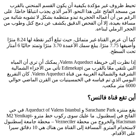
تحيط ظروف غير مؤكدة بكيفية أن يكون القسم المنحني بالقرب
من مسجد الفاتح على هذا النحو، الأمر الذي يجذب انتباهًا خاصًا. على
الرغم من أن أعماله الحجرية تبدو منتظمة بشكل لا تشوبه شائبة من
مسافة بعيدة، إلا أن الفحص الدقيق يكشف عن دمج كتل وطوب من
الحجر الرملي لبناءه.
كما أن عرض القناة غير متماثل، حيث تبلغ أكبر نقطة لها 8.24 مترًا
وأضيقها 7.75 مترًا. يبلغ سمك الأعمدة 3.70 مترًا وتمتد حاليًا 6 أمتار
تحت السطح.
إذا نظرت إلى خريطة Valens Aqueduct، يمكنك أن ترى أن المياه
التي تلتقي معًا بالقرب من Edirnekapi تأتي من الأجزاء الشمالية
الشرقية والشمالية الغربية من قناة Valens Aqueduct. كان التفريغ
اليومي الذي تم قياسه في الخمسينيات من القرن الماضي حوالي
6000 متر مكعب.
أين تقع قناة فالنس؟
يقع منتزه Sarachane Park و Aqueduct of Valens Istanbul في حي
الفاتح في إسطنبول. ما عليك سوى ركوب خط مترو M2 Yenikapi-
Hacisman والخروج من محطة Vezneciler – محطة جامعة إسطنبول
لاستخدام المترو. المسافة إلى القناة من هناك هي 10 دقائق سيرا
على الأقدام.