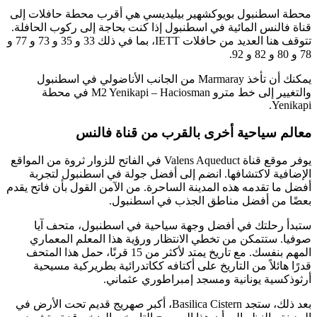
محطة اسطنبول بويوكشهير بيليديسي هي أقرب محطة حافلات إلى
قناة فالنس المائية في اسطنبول إذا كنت بحاجة إلى ركوب الحافلة.
تتوقف هنا العديد من حافلات IETT، بما في ذلك 33 و 35 و 73 و 77 و
78 و 80 و 82 و 92.
يمكنك أن تأخذ Marmaray من الجانب الأناضولي في اسطنبول
والتغيير إلى خط مترو M2 Yenikapi – Haciosman في محطة
Yenikapi.
معالم سياحية أخرى بالقرب من قناة فالنس
يوفر موقع قناة Valens Aqueduct في الفاتح للزوار ثروة من المواقع
الإضافية لاكتشافها. انضم إلى أفضل جولة في اسطنبول لتجربة
أفضل ما تقدمه هذه المدينة الساحرة. من الآمن القول بأن فاتح يقدم
بعضًا من أفضل مناطق الجذب في اسطنبول.
ستبدأ رحلتك في أفضل وجهة سياحية في اسطنبول، متحف آيا
صوفيا. ستتمكن من تخطي الانتظار ورؤية هذا المعلم المعماري
المهم بنفسك. مع تاريخ يمتد لأكثر من 15 قرنًا، حمل هذا المتحف
قدرًا هائلاً من التاريخ على أكتافه ككاتدرائية بطريركية مسيحية
أرثوذكسية يونانية ومسجد إمبراطوري عثماني.
بعد ذلك، ستجد Basilica Cistern، أكبر صهريج قديم تحت الأرض في