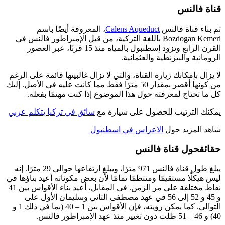
قناة فالنس
تم بناء قناة فالنس
Calens Aqueduct
، المعروفة أيضًا باسم
Bozdogan Kemeri باللغة التركية، من قبل الإمبراطور فالنس في
القرن الرابع وتزود إسطنبول بالمياه منذ 15 قرنًا، عبر العصور
الرومانية والبيزنطية والعثمانية.
لا يزال بإمكانك زيارة القناة، والتي لا تزال غالبيتها قائمة على الرغم
من كونها أقصر بمقدار 50 مترًا فقط مما كانت عليه في الأصل. إليك
كل ما تحتاج لمعرفته حول هذا الموضوع إذا كنت مهتمًا بفعله.
يمكنك الترتيب للحصول على سيارة مع
سائق في تركيا يتكلم عربي
شاهد المزيد حول
الاعراس في اسطنبول
حقائقحول قناة فالنس
يبلغ طول قناة فالنس 971 مترًا، ويبلغ ارتفاعها حوالي 29 مترًا. إنه
ليس هيكلًا مستقيمًا ومنتظمًا تمامًا لأن بعض مكوناته أعيد بناؤها في
نقاط مختلفة على مر الزمن. في المقابل، أعيد بناء الأقواس بين 41
و 45 و 52 إلى 56 في عهد مصطفى الثاني وسليمان الأول على
التوالي. كما يمكن رؤيته، فإن الأقواس بين 1 – 40 (بما في ذلك 1 و
40) و 46 – 51 ظلت دون تغيير منذ عهد الإمبراطور فالنس.