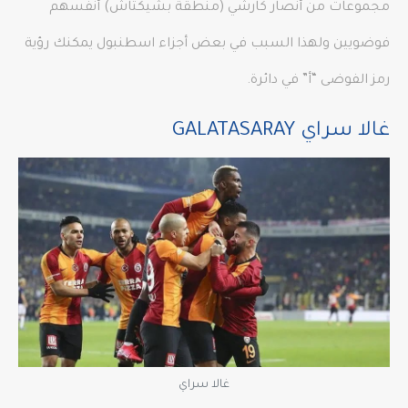
مجموعات من أنصار كارشي (منطقة بشيكتاش) أنفسهم
فوضويين ولهذا السبب في بعض أجزاء اسطنبول يمكنك رؤية
رمز الفوضى “أ” في دائرة.
غالا سراي
GALATASARAY
غالا سراي