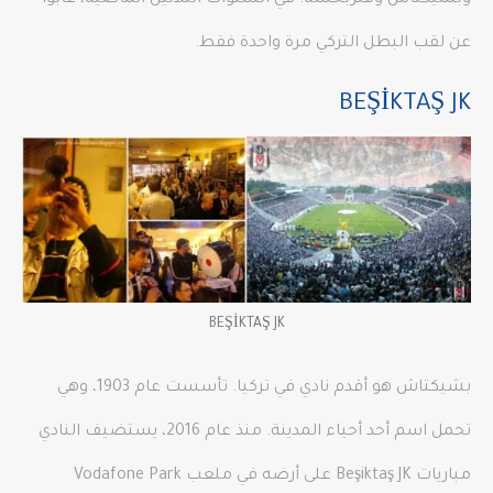
وبشيكتاش وفنربخشة. في السنوات الثلاثين الماضية، غابوا
عن لقب البطل التركي مرة واحدة فقط.
BEŞİKTAŞ JK
BEŞİKTAŞ JK
بشيكتاش هو أقدم نادي في تركيا. تأسست عام 1903، وهي
تحمل اسم أحد أحياء المدينة. منذ عام 2016، يستضيف النادي
مباريات Beşiktaş JK على أرضه في ملعب Vodafone Park