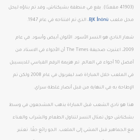
(41903 مقعدًا). يقع في منطقة بشيكتاش، وقد تم بناؤه ليحل
محل ملعب
BJK İnönü
، الذي تم افتتاحه في عام 1947.
شعار النادي هو النسر الأسود. الألوان أبيض وأسود. في عام
2009، اعتبرت صحيفة The Times أن الأجواء في الاستاد من
أفضل 10 أجواء في العالم. تم هزيمة الرقم القياسي للديسيبل
في الملعب خلال المباراة ضد ليفربول في عام 2008 ولكن تم
الإطاحة به في النهاية من قبل أنصار غلطة سراي.
هذا هو نادي الشعب قبل المباراة يذهب المشجعون في وسط
بشكتاش حول تمثال النسر لتناول الطعام والشراب والغناء
مع الجماهير قبل المشي إلى الملعب. الجو رائع حقًا. تعتبر