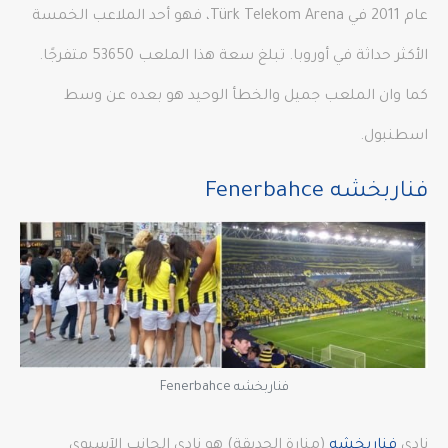
عام 2011 في Türk Telekom Arena، فهو أحد الملاعب الخمسة
الأكثر حداثة في أوروبا. تبلغ سعة هذا الملعب 53650 متفرجًا.
كما وان الملعب جميل والخطأ الوحيد هو بعده عن وسط
اسطنبول.
فناربخشه Fenerbahce
فناربخشه Fenerbahce
نادي
فناربخشه
(منارة الحديقة) هو نادي الجانب الآسيوي