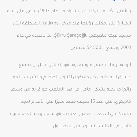
والأغنى أيضًا في تركيا. تم إنشاؤه في عام 1907 وسمي على اسم
المنارة التي يمكنك رؤيتها عند مدخل Kadıköy، المنطقة التي
ستجد فيها ملعبهم، Şükrü Şaraçoğlu. تم تجديده في عام
2003 ويتسع لـ 52،500 شخص.
ألوانها زرقاء وصفراء وشعارها هو الكناري. قبل أن يجتمع
عشاق اللعبة في حي كاديكوي لتناول الطعام والشراب، الجو
رائع! ما نحبه بشكل خاص في هذا الملعب هو قربه من وسط
كاديكوي، على بعد 15 دقيقة فقط سيرًا على الأقدام لتجد
نفسك في الملعب. حضور لعبة ما هو سبب وجيه لقضاء يوم
كامل في الجانب الآسيوي من اسطنبول.