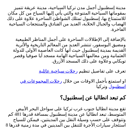
مدينة إسطنبول أجمل مدن تركيا السياحية، مدينة عريقة تتميز
بمقوماتها السياحية المتنوعة والتي يأتي إليها السياح من كل مكان
للاستمتاع بها، إسطنبول تمتلك الشواطئ الساحرة علاوة على ذلك
الهضاب والجبال الخلابة، العديد من الفنادق والمنتجعات السياحية
الفاخرة.
بالإضافة إلى الإطلالات الساحرة على أجمل المناظر الطبيعية
ومضيق البوسفور، تنتشر العديد من المعالم التاريخية والأثرية
القديمة بمدينة إسطنبول حيث أنها كانت العاصمة الأولى للدولة
العثمانية ومن معالمها السياحية الهامة مسجد آيا صوفيا وقصر
توبكابي وعلاوة على ذلك المسجد الأزرق.
تعرف على تفاصيل تنظيم
رحلات سياحية عائلية
او استمتع بأجمل الاوقات من خلال
رحلات المجموعات في
اسطنبول
وتركيا
كم تبعد انطاليا عن إسطنبول؟
تقع مدينة انطاليا جنوب غرب تركيا على سواحل البحر الأبيض
المتوسط، تبعد انطاليا عن مدينة إسطنبول بمسافة قدرها 481 كم
وتتوقف على حسب وسيلة النقل بين المدينتين، فيمكن للسياح
استئجار سيارات الأجرة للتنقل بين المدينين في مدة زمنية قدرها 8