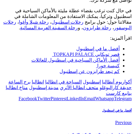
تواصل مع شركة ترك.
في حال كنت ترغب بقضاء عطلة مليئة بالأماكن السياحية في
اسطنبول وتركيا، يمكنك الاستفادة من المعلومات الشاملة في
مقالاتنا حول: حول برامج
رحلات اسطنبول
،
رحلة شيلا وأغوا
،
رحلات
البوسفور
،
رحلة طرابزون
، و
رحلة السفينة العربية المسائية
.
اقرأ المزيد:
أفضل ما في إسطنبول
قصر توبكابي TOPKAPI PALACE
أفضل الأماكن السياحية في اسطنبول للعائلات
كنيسة خورا
كم تبعد طرابزون عن إسطنبول
أكواريوم أنطاليا
إسطنبول
السياحة في انطاليا
انطاليا
برج الساعة
حديقة كاراليوغلو
متحف انطاليا الأثري
مدينة إسطنبول
مناخ انطاليا
ينابيع كارست
Facebook
Twitter
Pinterest
LinkedIn
Email
Whatsapp
Telegram
أفضل ما في إسطنبول
Previous