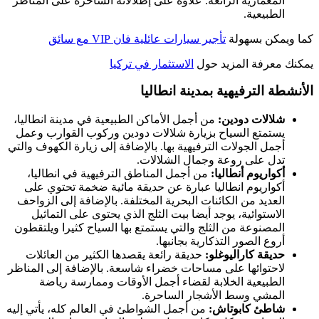
المعمارية الرائعة. علاوة على إطلالاته الساحرة على المناظر
الطبيعية.
كما ويمكن بسهولة
تأجير سيارات عائلية فان VIP مع سائق
يمكنك معرفة المزيد حول
الاستثمار في تركيا
الأنشطة الترفيهية بمدينة انطاليا
شلالات دودين:
من أجمل الأماكن الطبيعية في مدينة انطاليا،
يستمتع السياح بزيارة شلالات دودين وركوب القوارب وعمل
أجمل الجولات الترفيهية بها. بالإضافة إلى زيارة الكهوف والتي
تدل على روعة وجمال الشلالات.
أكواريوم أنطاليا:
من أجمل المناطق الترفيهية في انطاليا،
أكواريوم انطاليا عبارة عن حديقة مائية ضخمة تحتوي على
العديد من الكائنات البحرية المختلفة. بالإضافة إلى الزواحف
الاستوائية، يوجد أيضا بيت الثلج الذي يحتوى على التماثيل
المصنوعة من الثلج والتي يستمتع بها السياح كثيرا ويلتقطون
أروع الصور التذكارية بجانبها.
حديقة كاراليوغلو:
حديقة رائعة يقصدها الكثير من العائلات
لاحتوائها على مساحات خضراء شاسعة. بالإضافة إلى المناظر
الطبيعية الخلابة لقضاء أجمل الأوقات وممارسة رياضة
المشي وسط الأشجار الساحرة.
شاطئ كابوتاش:
من أجمل الشواطئ في العالم كله، يأتي إليه