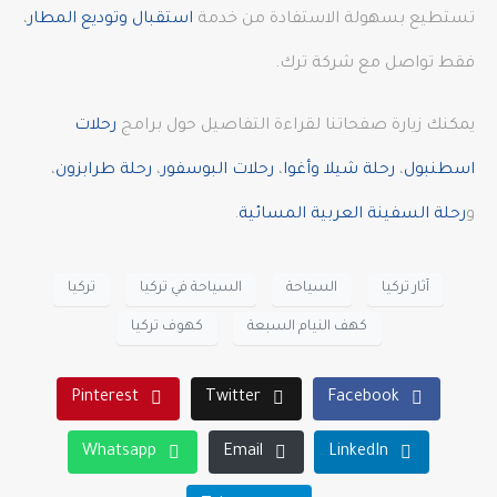
تستطيع بسهولة الاستفادة من خدمة
استقبال وتوديع المطار
،
فقط تواصل مع شركة ترك.
يمكنك زيارة صفحاتنا لقراءة التفاصيل حول برامج
رحلات
اسطنبول
،
رحلة شيلا وأغوا
،
رحلات البوسفور
،
رحلة طرابزون
،
و
رحلة السفينة العربية المسائية
.
آثار تركيا
السياحة
السياحة في تركيا
تركيا
كهف النيام السبعة
كهوف تركيا
Pinterest
Twitter
Facebook
Whatsapp
Email
LinkedIn