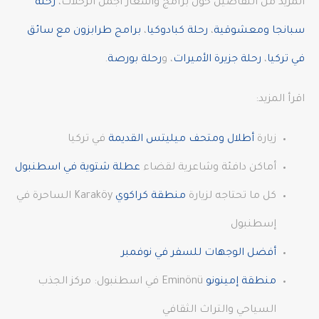
المزيد من التفاصيل حول برامج وأسعار أجمل الرحلات،
رحلة
سبانجا ومعشوقية
،
رحلة كبادوكيا
،
برامج طرابزون مع سائق
في تركيا
،
رحلة جزيرة الأميرات
، و
رحلة بورصة
.
اقرأ المزيد:
زيارة
أطلال ومتحف ميليتس القديمة
في تركيا
أماكن دافئة وشاعرية لقضاء
عطلة شتوية في اسطنبول
كل ما تحتاجه لزيارة
منطقة كراكوي
Karaköy الساحرة في
إسطنبول
أفضل الوجهات للسفر في نوفمبر
منطقة إمينونو
Eminönü في اسطنبول: مركز الجذب
السياحي والتراث الثقافي