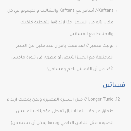
Kaftans// أسافر مع Kaftans والشالات والكيمونو في كل
مكان لأنه من السهل جدًا ارتداؤها لتغطية كتفيك
والاختلاط مع الفساتين.
تونيك قصير // لقد قمت بإقران عدد قليل من الستر
المختلفة مع الجينز الأبيض أو مطوي في تنورة ماكسي.
تأكد من أن القماش ناعم ومسامي!
فساتين
Longer Tunic // مثل السترة القصيرة ولكن يمكنك ارتداء
طماق مريحة، بينما لا تزال تغطي مؤخرتك (الملابس
الضيقة مثل اللباس الداخلي وحدها يمكن أن تستهجن).