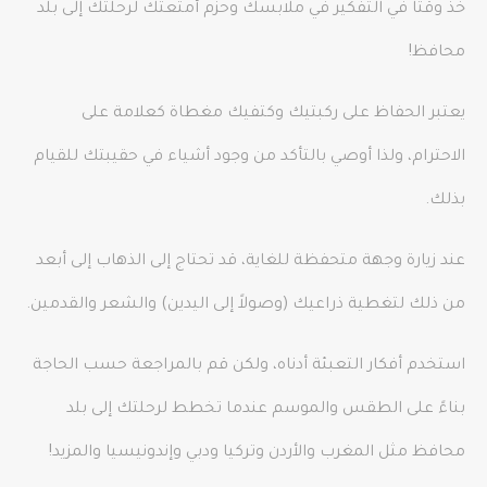
خذ وقتًا في التفكير في ملابسك وحزم أمتعتك لرحلتك إلى بلد
محافظ!
يعتبر الحفاظ على ركبتيك وكتفيك مغطاة كعلامة على
الاحترام، ولذا أوصي بالتأكد من وجود أشياء في حقيبتك للقيام
بذلك.
عند زيارة وجهة متحفظة للغاية، قد تحتاج إلى الذهاب إلى أبعد
من ذلك لتغطية ذراعيك (وصولاً إلى اليدين) والشعر والقدمين.
استخدم أفكار التعبئة أدناه، ولكن قم بالمراجعة حسب الحاجة
بناءً على الطقس والموسم عندما تخطط لرحلتك إلى بلد
محافظ مثل المغرب والأردن وتركيا ودبي وإندونيسيا والمزيد!