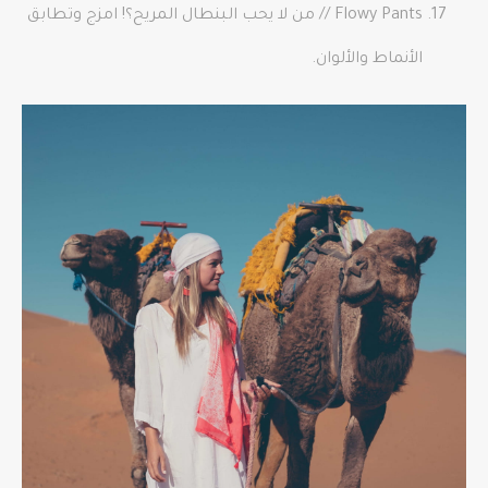
Flowy Pants // من لا يحب البنطال المريح؟! امزج وتطابق
الأنماط والألوان.