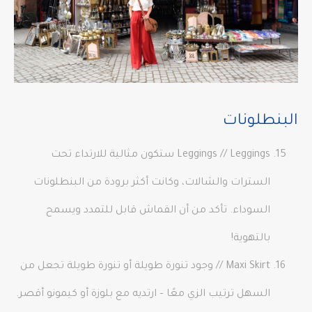
البنطلونات
Leggings // Leggings ستكون مثالية للارتداء تحت
السترات والشالات، وكانت أكثر برودة من البنطلونات
السوداء. تأكد من أن القماش قابل للتمدد ويسمح
بالتهوية!
Maxi Skirt // وجود تنورة طويلة أو تنورة طويلة تجعل من
السهل ترتيب الزي معًا – ارتديه مع بلوزة أو كيمونو أقصر.