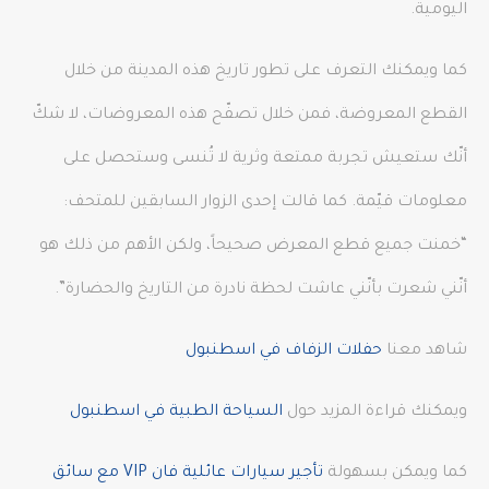
اليومية.
كما ويمكنك التعرف على تطور تاريخ هذه المدينة من خلال
القطع المعروضة، فمن خلال تصفّح هذه المعروضات، لا شكّ
أنّك ستعيش تجربة ممتعة وثرية لا تُنسى وستحصل على
معلومات قيّمة. كما قالت إحدى الزوار السابقين للمتحف:
“خمنت جميع قطع المعرض صحيحاً، ولكن الأهم من ذلك هو
أنّني شعرت بأنّني عاشت لحظة نادرة من التاريخ والحضارة”.
شاهد معنا
حفلات الزفاف في اسطنبول
ويمكنك قراءة المزيد حول
السياحة الطبية في اسطنبول
كما ويمكن بسهولة
تأجير سيارات عائلية فان VIP مع سائق