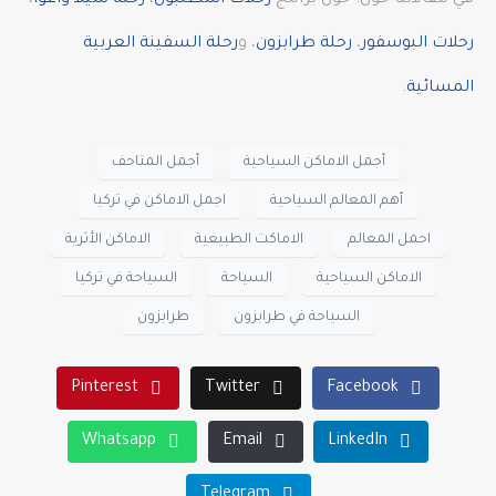
في مقالاتنا حول: حول برامج
رحلات اسطنبول
،
رحلة شيلا وأغوا
،
رحلات البوسفور
،
رحلة طرابزون
، و
رحلة السفينة العربية
المسائية
.
أجمل الاماكن السياحية
أجمل المتاحف
أهم المعالم السياحية
اجمل الاماكن في تركيا
احمل المعالم
الاماكت الطبيعية
الاماكن الأثرية
الاماكن السياحية
السياحة
السياحة في تركيا
السياحة في طرابزون
طرابزون
Pinterest
Twitter
Facebook
Whatsapp
Email
LinkedIn
Telegram