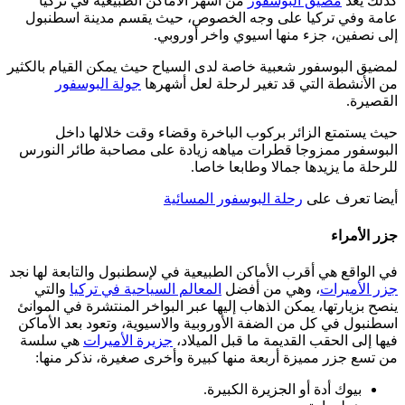
كذلك يعد
مضيق البوسفور
من أشهر الأماكن الطبيعية في تركيا
عامة وفي تركيا على وجه الخصوص، حيث يقسم مدينة اسطنبول
إلى نصفين، جزء منها اسيوي واخر أوروبي.
لمضيق البوسفور شعبية خاصة لدى السياح حيث يمكن القيام بالكثير
من الأنشطة التي قد تغير لرحلة لعل أشهرها
جولة البوسفور
القصيرة.
حيث يستمتع الزائر بركوب الباخرة وقضاء وقت خلالها داخل
البوسفور ممزوجا قطرات مياهه زيادة على مصاحبة طائر النورس
للرحلة ما يزيدها جمالا وطابعا خاصا.
أيضا تعرف على
رحلة البوسفور المسائية
جزر الأمراء
في الواقع هي أقرب الأماكن الطبيعية في لإسطنبول والتابعة لها نجد
جزر الأميرات
، وهي من أفضل
المعالم السياحية في تركيا
والتي
ينصح بزيارتها، يمكن الذهاب إليها عبر البواخر المنتشرة في الموانئ
اسطنبول في كل من الضفة الأوروبية والاسيوية، وتعود بعد الأماكن
فيها إلى الحقب القديمة ما قبل الميلاد،
جزيرة الأميرات
هي سلسة
من تسع جزر مميزة أربعة منها كبيرة وأخرى صغيرة، نذكر منها:
بيوك أدة أو الجزيرة الكبيرة.