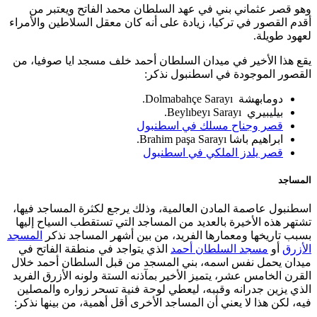
وهو قصر عثماني بني في عهد السلطان محمد الفاتح ويعتبر من
أقدم القصور في تركيا، زيادة على أنه كان معقل السلاطين والأمراء
لعهود طويلة.
يقع هذا الأخير في ميدان السلطان أحمد خلف مسجد ايا صوفيا، من
القصور الموجودة في اسطنبول نذكر:
دومابهشة Dolmabahçe Sarayı.
بيليبيري Beylıbeyı Sarayı.
قصر وجناح مسلك في اسطنبول
ابراهيم باشا Brahim paşa Sarayı.
قصر يلدز الملكي في اسطنبول
المساجد
اسطنبول عاصمة المادن العالمية، وذلك يرجع لكثرة المساجد فيها،
تشتهر هذه الأخيرة بالعديد من المساجد التي تستقطب السياح إليها
بسبب تاريخها ومعمارها الفريد، من بين أشهر المساجد نذكر
المسجد
الأزرق
أو
مسجد السلطان أحمد
الذي يتواجد في منطقة الفاتح في
ميدان يحمل نفس اسمه، بني المسجد من قبل السلطان أحمد خلال
القرن الخامس عشر، يتميز الأخير بمآذنه الستة ولونه الأزرق الفريد
الذي يزين جدرانه وقببه، ليعطي لوحة فنية تسحر زواره والمصلين
فيه، لكن هذا لا يعني أن المساجد الأخرى أقل أهمية، من بينها نذكر: