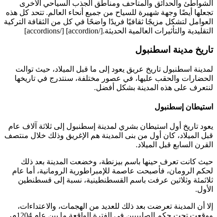
الشواطئ والحدائق والمتاحف ومناطق الجذب السياحي الأخرى
تجعلها أيضًا وجهة شهيرة للسياح من جميع أنحاء العالم. تتحد كل هذه
العوامل لتشكل مزيجًا ثقافيًا فريدًا واضحًا في كل من الثقافة التركية
التقليدية والتأثيرات العالمية الحديثة.[/accordion] [/accordions]
تاريخ مدينة اسطنبول
لمدينة اسطنبول تاريخ عريق يعود إلى ما قبل الميلاد، حيث توالت
الحضارات والحقب عليها، في عصور مختلفة، سنتدرج في تاريخها
لنتعرف على هذه المدينة بشكل أفضل.
استيطان إسطنبول
يعود تاريخ أول استيطان بشري لمدينة إسطنبول إلى ثلاثة آلاف عام
قبل الميلاد، كان أول من بنى المدينة هم الإغريق وذلك خلال منتصف
القرن السابع قبل الميلاد.
حيث كانت تعرف حينها باسم بيزنطة، وخضعت المدينة بعد ذلك
لحكم الرومان، فأصبحت عاصمة للإمبراطورية الرومانية، أما عام
ثلاثمئة وثلاثين عرفت باسم القسطنطينية، نسبة إلى قسطنطين
الأول.
إلا أن المدينة تعرضت بعد ذلك للعديد من الهجمات، والاعتداءات،
ووقعت تحت حكم الصليبيين في الفترة الواقعة ما بين عام 1204م،