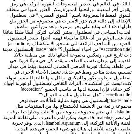
الثالثة في العالم في تصدير المنسوجات. القهوة التركية هي رمز
أيقوني آخر للمدينة، ورائحتها المميزة يمكن العثور عليها في منطقة
السوق المغطاة المعروفة باسم “السوق المصري” في اسطنبول.
بالإضافة إلى ذلك، فإن جزر الأميرات هي مجموعة من الجزر يبلغ
طولها 15.85 كم وتقع على بحر مرمرة، وتعد من أشهر مناطق
الجذب السياحي في اسطنبول. يعتبر الكباب التركي أيضًا طبقًا شائعًا
هنا، على الرغم من أنه غالبًا ما يساء فهمه. أخيرًا، تفتخر اسطنبول
بالعديد من المتاحف الرائعة التي تستحق الاستكشاف.[/accordion]
[accordion title=”من احياء اسطنبول؟” load=”hide”]اسطنبول مدينة
ذات تاريخ غني، وتعكس مجموعة أحيائها ذلك. من منطقة جالاتا
القديمة إلى ميدان تقسيم الصاخب، يقدم كل حي شيئًا فريدًا. في
حي غلطة، يمكنك تجربة الماضي العثماني للمدينة، بينما في ميدان
تقسيم، ستجد متاجر ومطاعم حديثة. تشمل الأحياء الأخرى في
اسطنبول بيوغلو وبيكوز وكاديكوي، ولكل منها طابعها المميز. سواء
كنت تبحث عن استكشاف التراث الثقافي لإسطنبول أو تجربة أجواء
أكثر حداثة، فإن المدينة لديها ما يناسب الجميع.[/accordion]
[accordion title=”هل اسطنبول مناسبه للعوائل؟”
load=”hide”]اسطنبول هي وجهة مثالية للعائلات، حيث توفر
مجموعة رائعة من الأنشطة للاستمتاع بها. من المنتزهات مثل
Isfanbul، التي تضم مجموعة متنوعة من الألعاب وخيارات الترفيه،
إلى قصر Dolmabahçe، حيث يمكن للمرء التعرف على ثقافة المدينة
الغنية والأناقة التركية، إلى Istanbul Aquarium، الذي يوفر تجربة
تعليمية فريدة للأطفال، هناك هو شيء للجميع في هذه المدينة