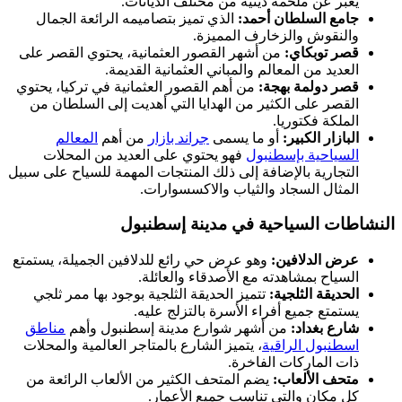
يعبر عن ملحمة دينية من مختلف الديانات.
جامع السلطان أحمد:
الذي تميز بتصاميمه الرائعة الجمال
والنقوش والزخارف المميزة.
قصر توبكاي:
من أشهر القصور العثمانية، يحتوي القصر على
العديد من المعالم والمباني العثمانية القديمة.
قصر دولمة بهجة:
من أهم القصور العثمانية في تركيا، يحتوي
القصر على الكثير من الهدايا التي أهديت إلى السلطان من
الملكة فكتوريا.
البازار الكبير:
أو ما يسمى
جراند بازار
من أهم
المعالم
السياحية بإسطنبول
فهو يحتوي على العديد من المحلات
التجارية بالإضافة إلى ذلك المنتجات المهمة للسياح على سبيل
المثال السجاد والثياب والاكسسوارات.
النشاطات السياحية في مدينة إسطنبول
عرض الدلافين:
وهو عرض حي رائع للدلافين الجميلة، يستمتع
السياح بمشاهدته مع الأصدقاء والعائلة.
الحديقة الثلجية:
تتميز الحديقة الثلجية بوجود بها ممر ثلجي
يستمتع جميع أفراء الأسرة بالتزلج عليه.
شارع بغداد:
من أشهر شوارع مدينة إسطنبول وأهم
مناطق
اسطنبول الراقية
، يتميز الشارع بالمتاجر العالمية والمحلات
ذات الماركات الفاخرة.
متحف الألعاب:
يضم المتحف الكثير من الألعاب الرائعة من
كل مكان والتي تناسب جميع الأعمار.