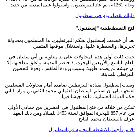
وعام 1261م، ثم عاد البيزنطيون، واستولوا على المدينة من جديد.
دليلك لقضاء يوم في اسطنبول
فتح القسطنطينية “إسطنبول”
بعد أن خضعت إسطنبول لحكم البيزنطيين، بدأ المسلمون بمحاولة
تحريرها، والسيطرة عليها، واستغلال موقعها المتميز.
حيث كانت أولى هذه المحاولات على يد معاوية بن أبي سفيان في
العام التاسع والأربعين للهجرة، إذ حاصر المدينة، وأغلق مداخلها، إلا
أن جيشه لم يصمد طويلا، بسبب برودة الطقس، وقوة التحصين
البيزنطي للمدينة.
وبقيت إسطنبول بقيادة البيزنطيين صامدة أمام محاولات المسلمين
لفتحها، إلى أن استلم السلطان العثماني محمد الثاني بن مراد الثاني
حكم الدولة العثمانية، فأعد جيشا قويا.
تمكن من خلاله من فتح إسطنبول في العشرين من جمادى الأولى
من عام 857 للهجرة الموافق لسنة 1453 للميلاد ومن ذلك العهد
عرف بالسلطان محمد الفاتح.
20 من أجمل الانشطة المجانية في اسطنبول