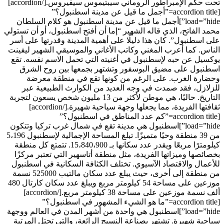
تحت حكم الإمبراطور الروماني سيبتيموس سيفيروس.[/accordion]
[accordion title=”أجمل ما قيل عن مدينة اسطنبول؟”
load=”hide”]أجمل ما قيل عن مدينة اسطنبول هو كلام السلطان
محمد الفاتح، الذي قاله الشهير “إما أن أفتح اسطنبول، أو أن تستولي
على اسطنبول”. كان هذا دليلًا على أهمية المدينة وقدرتها على أسر
الناس. كما أعرب المغني وكاتب الأغاني والموسيقي الشهير ليفينت
يوكسيل عن حبه لإسطنبول في أغنيته التي تحمل الاسم نفسه. تقع
اسطنبول على مضيق البوسفور وتشتهر بجمعها بين روح الشرق
وحضارة الغرب. على الرغم من كونها تقع في منطقة معرضة
للزلازل، فقد صمدت في وجه العديد من الكوارث الطبيعية عبر
التاريخ. حاليًا، هي موطن لأكثر من 13 مليون شخص يسعون لتجربة
ثقافتها الفريدة، مما يجعلها وجهة سياحية شهيرة.[/accordion]
[accordion title=”كم عدد المناطق في اسطنبول؟”
load=”hide”]اسطنبول هي مدينة تقع في شمال غرب تركيا وتتكون
من 39 منطقة وحيًا متميزًا. تبلغ المساحة الإجمالية لإسطنبول 5،196
كيلومترًا مربعًا ويقدر عدد سكانها بـ 15،840،900. تتمتع كل منطقة
بخصائصها وميزاتها الفريدة، مثل منطقة أتاسهير التي تعتبر مركزًا
للأعمال والاقتصاد الآسيوي. تختلف الكثافة السكانية في اسطنبول
من منطقة إلى أخرى، حيث يبلغ عدد سكان مالتيب 525000 نسمة
موزعين على مساحة 54 كيلومتر مربع ويبلغ عدد سكان كارتال 480
ألف نسمة موزعين على مساحة 38 كيلومتر مربع.[/accordion]
[accordion title=”ما هو الشيء المشهور في اسطنبول؟”
load=”hide”]اسطنبول هي واحدة من أشهر المدن في العالم ووجهة
سياحية شهيرة. تشتهر بصناعة النسيج الرائعة، والتي تحتل المرتبة