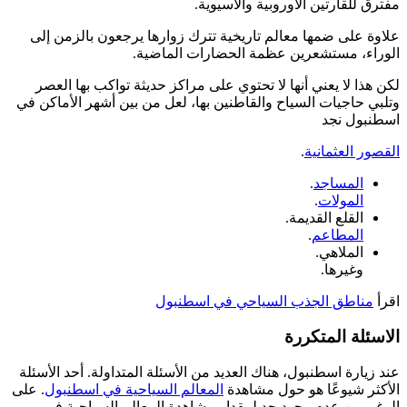
مفترق للقارتين الأوروبية والاسيوية.
علاوة على ضمها معالم تاريخية تترك زوارها يرجعون بالزمن إلى
الوراء، مستشعرين عظمة الحضارات الماضية.
لكن هذا لا يعني أنها لا تحتوي على مراكز حديثة تواكب بها العصر
وتلبي حاجيات السياح والقاطنين بها، لعل من بين أشهر الأماكن في
اسطنبول نجد
القصور العثمانية
.
المساجد
.
المولات
.
القلع القديمة.
المطاعم
.
الملاهي.
وغيرها.
اقرأ
مناطق الجذب السياحي في اسطنبول
الاسئلة المتكررة
عند زيارة اسطنبول، هناك العديد من الأسئلة المتداولة. أحد الأسئلة
الأكثر شيوعًا هو حول مشاهدة
المعالم السياحية في اسطنبول
. على
الرغم من عدم وجود حد لمقدار مشاهدة المعالم السياحية في