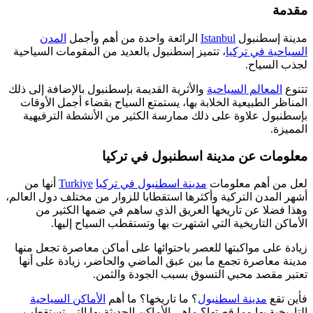
مقدمة
مدينة إسطنبول
Istanbul
الرائعة واحدة من أهم وأجمل
المدن
السياحية في تركيا
، تتميز إسطنبول بالعديد من المقومات السياحية
لجذب السياح.
تتنوع
المعالم السياحية
والأثرية القديمة بإسطنبول بالإضافة إلى ذلك
المناظر الطبيعية الخلابة بها، يستمتع السياح بقضاء أجمل الأوقات
بإسطنبول علاوة على ذلك ممارسة الكثير من الأنشطة الترفيهية
المميزة.
معلومات عن مدينة اسطنبول في تركيا
لعل من أهم معلومات
مدينة اسطنبول في تركيا
Turkiye
أنها من
أشهر المدن التركية وأكثرها استقطابا للزوار من مختلف دول العالم،
وهذا فضلا عن تاريخها العريق الذي ساهم في ضمها الكثير من
الأماكن التاريخية التي اشتهرت بها وتستقطب السياح إليها.
زيادة على مواكبتها للعصر باحتوائها على أماكن معاصرة تجعل منها
مدينة معاصرة تجمع ما بين عبق الماضي والحاضر، زيادة على أنها
تعتبر مقصد محبي التسوق بسبب الجودة والثمن.
فأين تقع
مدينة اسطنبول
؟ ما تاريخها؟ ما أهم
الأماكن السياحية
التاريخية بها وما قصتها؟ ماهي الأماكن الحديثة بها التي تستقطب