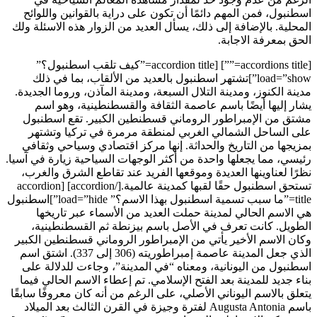
اسطنبول، فمن المهم دائمًا أن تكون على دراية بالقوانين واللوائح
المحلية. بالإضافة إلى ذلك، يسأل العديد من الزوار هذه الاسئلة ولك
الحق بمعرفة الاجابة.
[accordions title=””] [accordion title=”كيف تلقب اسطنبول؟”
load=”show”]تشتهر اسطنبول بالعديد من الألقاب، بما في ذلك
مدينة الكنوز، ومدينة التلال السبعة، ومدينة المآذن، وروما الجديدة.
يشار إليها أيضًا باسم عاصمة الثقافة والقسطنطينية، وهو اسم
مشتق من الإمبراطور الروماني قسطنطين الكبير. تقع اسطنبول
على الساحل الشمالي الغربي لمنطقة مرمرة في تركيا وتشتهر
بمزيجها من التاريخ والحداثة. إنها مركز اقتصادي وسياحي وثقافي
رئيسي، مما يجعلها واحدة من أكثر الوجهات السياحية زيارة في آسيا.
نظرًا لعناوينها العديدة وموقعها الفريد عند تقاطع الشرق والغرب،
تستحق اسطنبول حقًا لقبها كمدينة عالمية.[/accordion] [accordion
title=”ما سبب تسمية اسطنبول بهذا الاسم؟” load=”hide”]اسطنبول
هي الاسم الحالي لمدينة حملت العديد من الأسماء عبر تاريخها
الطويل. كانت تعرف في الأصل باسم بيزنطة ثم القسطنطينية،
وكان الاسم الأخير يأتي من الإمبراطور الروماني قسطنطين الكبير
الذي جعل المدينة عاصمة إمبراطوريته (306 إلى 337). اشتق اسم
اسطنبول من اليونانية، ومعناه “في المدينة”، وجاءت للدلالة على
بناء جديد للمدينة بعد الفتح الإسلامي. تم إعطاء الاسم الحالي فيما
يتعلق بالاسم اليوناني الأصلي، على الرغم من أنه كان معروفًا سابقًا
باسم Augusta Antonia لفترة وجيزة في القرن الثالث بعد الميلاد