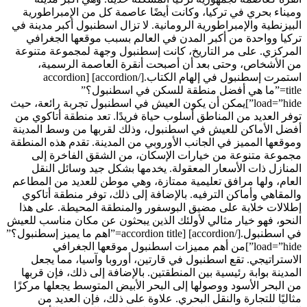
وميناء بحري في تركيا، وكانت أيضًا عاصمة كل من الإمبراطورية
البيزنطية والإمبراطورية الرومانية. لا تزال اسطنبول أكبر مدينة في
تركيا وواحدة من أكبر المدن في العالم بسبب موقعها الجغرافي
المركزي. على مر التاريخ، كانت إسطنبول وجهة لمجموعة متنوعة
من الأشخاص، وحتى بعد أن أصبحت أنقرة العاصمة الرسمية،
استمرت إسطنبول في إلهام الكتاب.[/accordion] [accordion
title=”ما هي أفضل منطقة للسكن في اسطنبول؟”
load=”hide”]يمكن أن يكون العيش في اسطنبول تجربة رائعة، حيث
توفر العديد من المناطق أسلوب حياة فريدًا. تعد منطقة أتاكوي من
أفضل الأماكن للعيش في اسطنبول، وذلك لقربها من وسط المدينة
وموقعها المميز في الجانب الأوروبي من المدينة. تقدم هذه المنطقة
مجموعة متنوعة من خيارات الإسكان، من الشقق الفاخرة إلى
المنازل ذات الأسعار المعقولة. يخدمها بشكل جيد وسائل النقل
العام، ولها مرافق تعليمية ممتازة، وهي موطن للعديد من المطاعم
والمقاهي وأماكن الترفيه. بالإضافة إلى ذلك، توفر منطقة أتاكوي
إطلالات خلابة على مضيق البوسفور والمنطقة المحيطة. على هذا
النحو، فهو خيار مثالي لأولئك الذين يبحثون عن مكان مناسب للعيش
في اسطنبول.[/accordion] [accordion title=”اهم ما يميز إسطنبول؟”
load=”hide”]من أهم مميزات اسطنبول موقعها الجغرافي
الاستراتيجي. تقع اسطنبول في قارتين، أوروبا وآسيا، مما يجعل
المدينة بوابة رئيسية بين المنطقتين. بالإضافة إلى ذلك، فإن قربها
من البحر الأسود ووصولها إلى البحر الأبيض المتوسط ​​يجعلها مركزًا
مثاليًا للتجارة والنقل البحري. علاوة على ذلك، فإن العديد من