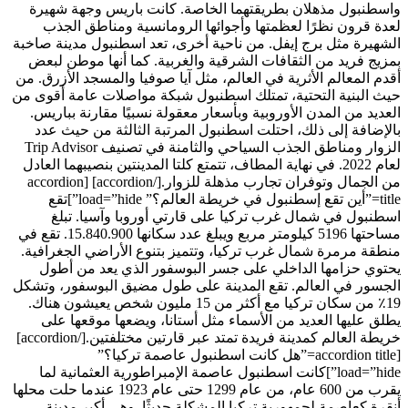
واسطنبول مذهلان بطريقتهما الخاصة. كانت باريس وجهة شهيرة
لعدة قرون نظرًا لعظمتها وأجوائها الرومانسية ومناطق الجذب
الشهيرة مثل برج إيفل. من ناحية أخرى، تعد اسطنبول مدينة صاخبة
بمزيج فريد من الثقافات الشرقية والغربية. كما أنها موطن لبعض
أقدم المعالم الأثرية في العالم، مثل آيا صوفيا والمسجد الأزرق. من
حيث البنية التحتية، تمتلك اسطنبول شبكة مواصلات عامة أقوى من
العديد من المدن الأوروبية وبأسعار معقولة نسبيًا مقارنة بباريس.
بالإضافة إلى ذلك، احتلت اسطنبول المرتبة الثالثة من حيث عدد
الزوار ومناطق الجذب السياحي والثامنة في تصنيف Trip Advisor
لعام 2022. في نهاية المطاف، تتمتع كلتا المدينتين بنصيبهما العادل
من الجمال وتوفران تجارب مذهلة للزوار.[/accordion] [accordion
title=”أين تقع إسطنبول في خريطة العالم؟” load=”hide”]تقع
اسطنبول في شمال غرب تركيا على قارتي أوروبا وآسيا. تبلغ
مساحتها 5196 كيلومتر مربع ويبلغ عدد سكانها 15.840.900. تقع في
منطقة مرمرة شمال غرب تركيا، وتتميز بتنوع الأراضي الجغرافية.
يحتوي حزامها الداخلي على جسر البوسفور الذي يعد من أطول
الجسور في العالم. تقع المدينة على طول مضيق البوسفور، وتشكل
19٪ من سكان تركيا مع أكثر من 15 مليون شخص يعيشون هناك.
يطلق عليها العديد من الأسماء مثل أستانا، ويضعها موقعها على
خريطة العالم كمدينة فريدة تمتد عبر قارتين مختلفتين.[/accordion]
[accordion title=”هل كانت اسطنبول عاصمة تركيا؟”
load=”hide”]كانت اسطنبول عاصمة الإمبراطورية العثمانية لما
يقرب من 600 عام، من عام 1299 حتى عام 1923 عندما حلت محلها
أنقرة كعاصمة لجمهورية تركيا المشكلة حديثًا. وهي أكبر مدينة