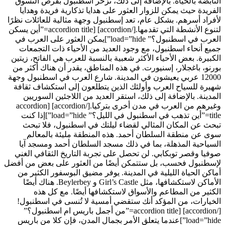
النابضة بالحياة. بالإضافة إلى ذلك، تزخر اسطنبول بفرص التسوق
الفريدة حيث يمكن للزوار العثور على هدايا تذكارية فريدة وهدايا
لأفراد أسرهم. بشكل عام، تعد إسطنبول وجهة مثالية للعائلات نظرًا
لتنوع الأنشطة التي تقدمها.[/accordion] [accordion title=”أين يسكن
العرب في اسطنبول؟” load=”hide”]يمكن العثور على العرب في
جميع أنحاء اسطنبول، مع وجود العديد من الأحياء ذات التجمعات
الكبيرة. بعض الأحياء الأكثر شعبية بالنسبة للعرب هي الفاتح، زيتين
بورنو، باغجلار، إسنيورت. في هذه المناطق، يقدر أن هناك أكثر من
12000 عربي يعيشون في المدينة. شارع العرب في اسطنبول وجهة
شهيرة للسياح العرب وأولئك الذين يتطلعون إلى استكشاف ثقافة
المدينة. بالإضافة إلى ذلك، استقر العديد من اللاجئين السوريين
وغيرهم من العرب في مدن أخرى بتركيا.[/accordion] [accordion
title=”أين تذهب في اسطنبول في الليل؟” load=”hide”]إذا كنت
تبحث عن المكان المثالي لقضاء ليلتك في اسطنبول، فلا تبحث
سوى عن منطقة السلطان أحمد. هذه المنطقة مليئة بالمعالم
السياحية المذهلة، بما في ذلك مسجد السلطان أحمد ومسجد آيا
صوفيا وقصر توبكابي. لن تحصل على تجربة التاريخ الثقافي الغني
لإسطنبول فحسب، بل ستتمكن أيضًا من العثور على بعض من أفضل
أماكن الحياة الليلية في المدينة. يوفر مضيق البوسفور الكثير من
الأماكن لاستكشافها، مثل Girl’s Castle و Beylerbey. هناك أيضًا
الكثير من المطاعم والأسواق لاستكشافها أيضًا. مع كل هذه
الخيارات، من المؤكد أنك ستقضي أمسية لا تُنسى في اسطنبول!
[/accordion] [accordion title=”من أجمل باريس ام اسطنبول؟”
load=”hide”]عندما يتعلق الأمر بجمال المدن، فإن كلا من باريس