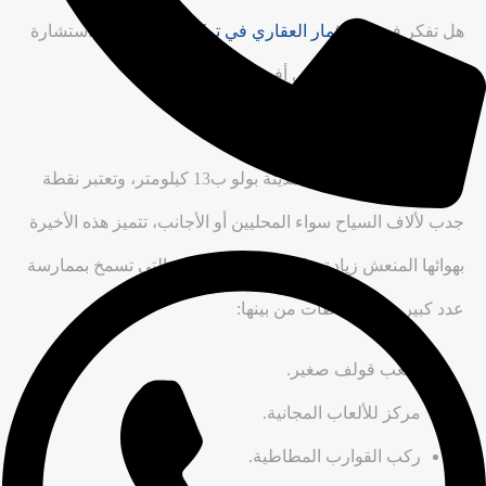
هل تفكر في
الاستثمار العقاري في تركيا
؟ لا تتردد في استشارة
شركة ترك للحصول على أفضل النصائح
بحيرة غولجوك بولو
تبعد بحيرة غولجوك عن مدينة بولو ب13 كيلومتر، وتعتبر نقطة
جدب لألاف السياح سواء المحليين أو الأجانب، تتميز هذه الأخيرة
بهوائها المنعش زيادة على مساحتها الكبيرة التي تسمخ بممارسة
عدد كبير من النشاطات من بينها:
ملعب قولف صغير.
مركز للألعاب المجانية.
ركب القوارب المطاطية.