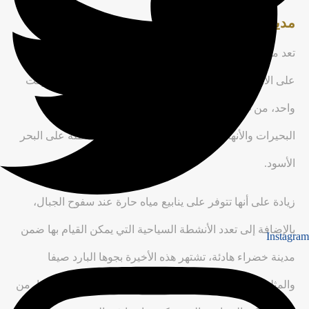
مدينة بولو Polo
تعد مدينة بولو أحد الأماكن النادرة ذات جمال وطبيعة تخالها جنة
على الأرض لما تمتزج فيها عوالم الطبيعة مع الحداثة في وقت
واحد، من غابات غنية بتنوعها النباتي والحيواني التي تشقها
البحيرات والأنهار، عدا عن شواطئها الساحرة المطلة على البحر
الأسود.
زيادة على أنها تتوفر على ينابيع مياه حارة عند سفوح الجبال،
بالإضافة إلى تعدد الأنشطة السياحية التي يمكن القيام بها ضمن
Instagram
مدينة خضراء هادئة، تشتهر هذه الأخيرة بجوها البارد صيفا
والمثلج شتاءا، وهذا يجعل منها مقصد مهما للسياح في تركيا، من