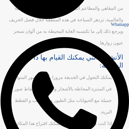
من المقاهي والمطاعم التي تقدم مختلف المأكولات التركية
والعالمية، تزدهر السياحة في هذه المنطقة خلال فصل الخريف
Whatsapp
ويرجع ذلك إلى ما تكتسبه الغابة المحيطة به من ألوان تسحر
عيون زوارها.
الأنشطة التي يمكنك القيام بها داخل
الحديقة:
يمكنك التجول في الحديقة مرورا بأحد الجسور المتواجدة
في المنتزه المحاطة بالأشجار والنباتات و التقاط صور
جميلة مع الحيوانات مثل الطيور و السناجب و القطط
البرية.
إذا كنت من عشاق الطبيعة، يمكنك اقتراح هذا المكان