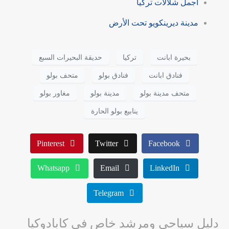
أجمل شلالات تركيا
مدينة ديرينكويو تحت الأرض
بحيرة ابانت
تركيا
حديقة البحيرات السبع
فنادق ابانت
فنادق بولو
متحف بولو
متحف مدينة بولو
مدينة بولو
مغاور بولو
ينابيع بولو الحارة
Pinterest
Twitter
Facebook
Whatsapp
Email
LinkedIn
Telegram
دليل سياحي ومرشد خاص في كابادوكيا