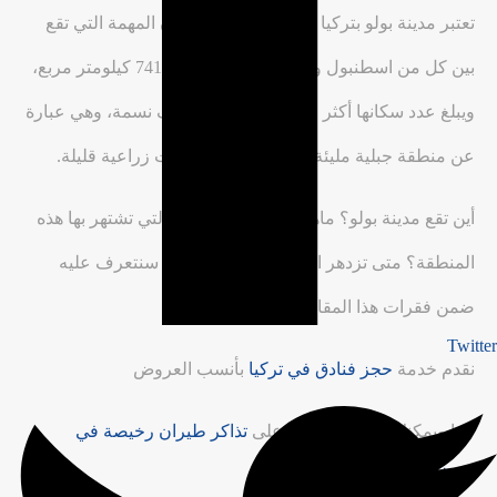
تعتبر مدينة بولو بتركيا
Turkiye
من بين المدن المهمة التي تقع
بين كل من اسطنبول وأنقرة، تبلغ مساحتها 7410 كيلومتر مربع،
ويبلغ عدد سكانها أكثر من مئتين وسبعين ألف نسمة، وهي عبارة
عن منطقة جبلية مليئة بالغابات، مع مساحات زراعية قليلة.
أين تقع مدينة بولو؟ ماهي الأماكن السياحية التي تشتهر بها هذه
المنطقة؟ متى تزدهر السياحة ببولو؟ كل هذا سنتعرف عليه
ضمن فقرات هذا المقال.
Twitter
نقدم خدمة
حجز فنادق في تركيا
بأنسب العروض
كما ويمكنك ان تحصل معنا على
تذاكر طيران رخيصة في
اسطنبول
وتركيا