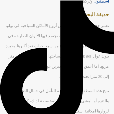
اسطنبول
وتركيا
حديقة البحيرات السبع
تعتبر حديقة البحيرات السبع من أروع الأماكن السياحية في بولو،
تسحر هذه الحديقة زوارها حيث تجتمع فيها الألوان الصارخة في
مكان واحد، تتكون هذه الأخيرة من سبع بحرات تعد أكبرها بحيرة
بيوك غول
Büyük göl وتصل مساحتها إلى أزيد من 24 ألف متر
مربع، أما أعمق البحيرات نجد ديرين غول
Deringöl بعمق يصل
إلى 20 مترا تحت سطح الأرض.
تتيح هذه المنطقة لزوارها فرصة للتأمل في جمال الطبيعة
والتنزه أو المشي في المسارات المخصصة لذلك، كما تعطي
لزوارها امكانية استنشاق الهواء النقي، تحيط بالبحيرات الكثير