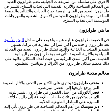
الأخرى على سلسلة من المرتفعات الجبلية، تضم طرابزون العديد
من المعالم السياحية والأثرية القديمة التي تجذب السياح، تنتشر في
طرابزون العديد من القرى الريفية حيث العادات والتقاليد والطبيعة
الساحرة، توجد بطرابزون العديد من الأسواق الشعبية والمهرجانات
الموسمية التي تجذب السياح.
ما هي طرابزون
في الحقيقة طرابزون عبارة عن ميناء يقع على ساحل
البحر الأسود
،
تعد طرابزون واحدة من أكبر المراكز التجارية في تركيا، تشتهر
بتصدير المنتجات الغذائية والتبغ، تمتلك طرابزون العديد من المعالم
السياحية والأثرية القديمة، تأتي تسمية طرابزون من اليونانية
القديمة، من أكبر المدن التركية من حيث أعداد السكان علاوة على
ذلك معظم سكان طرابزون من الأتراك واليونانيين البنطيين.
معالم مدينة طرابزون
متحف طرابزون:
يحتوي على الكثير من التحف والأثار القديمة
التي يرجع تاريخها إلى العصر البيزنطي.
قصر أتاتورك:
من أجمل القصور في طرابزون، يتميز بلونه
الأبيض ويتكون من ثلاث طبقات. بالإضافة إلى ذلك إطلالاته
المميزة على المناظر الطبيعية الخلابة.
دير سوميلا:
من أهم المعالم السياحية في طرابزون يأتي إليه