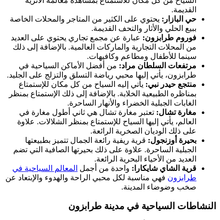
السياح من كل مكان للاستمتاع بمشاهده معالمه الأثرية
القديمة.
حي البازار:
يحتوي على الكثير من المتاجر والمحلات الخاصة
ببيع الحلي والأثار والتحف القديمة.
فوروم طرابزون:
عبارة عن مجمع تجاري يحتوي على العديد
من المحلات التجارية والماركات العالمية. بالإضافة إلى ذلك
سينما للأطفال ومطاعم وكافيهات.
مرتفعات السلطان مراد:
من أفضل الأماكن السياحية في
طرابزون، يأتي إليها محبي رياضة التسلق والتزلج على الجليد.
منتجع حيدر نبي:
يأتي إليه السياح من كل مكان للإستمتاع
بمناظره الطبيعية الخلابة. بالإضافة إلى ذلك الإستمتاع بمنظر
الغابات الجبلية الخضراء والأنهار الساحرة.
مغارة تشال:
تعتبر مغارة تشال هي ثاني أطول مغارة في
العالم، يأتي إليها السياح للإستمتاع بمنظر الشلالات. علاوة
على ذلك الوديان الصخرية الرائعة.
بحيرة أوزنجول:
قرية ريفية رائعة الجمال تتميز بطبيعتها
الجبلية الساحرة. علاوة على ذلك بحيرتها الصافية التي تضم
العديد من الأحياء البحرية الرائعة.
قرية الشاي شايكارا:
واحدة من أجمل
المعالم السياحية في
طرابزون
فهي مناسبة لكل محبي الراحة والهدوء والإبتعاد عن
صخب وضوضاء المدينة.
النشاطات السياحية في مدينة طرابزون