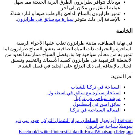
مع ذلك تتوافر بطرابزون الطرق البرية الحديثة مما سهل
عملية التنقل من مكان إلى آخر.
تتميز طرابزون بالمناخ الدافئ والرطب صيفا والبارد شتاءً.
بالإضافة إلى ذلك متوفر
سيارة مع سائق في طرابزون
.
الخاتمة
في نهاية المطاف، مدينة طرابزون تغلب عليها الأجواء الريفية
الساحرة والبحيرات ذات المياه الصافية، يعشق السياح طرابزون لما
تتميز به من معالم سياحية جذابة، يفضل السياح ممارسة العديد من
الأنشطة الترفيهية في طرابزون كصيد الأسماك والتخييم وتسلق
الجبال بالإضافة إلى ذلك التزلج على الجليد في فصل الشتاء.
اقرا المزيد:
السياحة في تركيا للشباب
استئجار سيارة مع سائق في اسطنبول
مرشد سياحي في تركيا
سائق امين في إسطنبول
المعالم السياحية في تركيا
Trabzon
أوزنجول
السلطان مراد
الشمال التركي
حيدر نبي
دير
سوميلا
سياحة
طرابزون
Facebook
Twitter
Pinterest
LinkedIn
Email
Whatsapp
Telegram