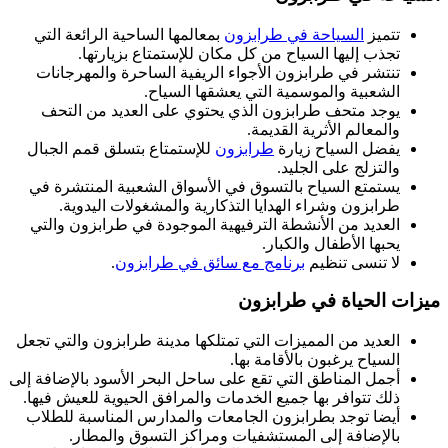
تتميز
السياحة في طرابزون
بمعالمها الساحية الرائعة التي
تجذب إليها السياح من كل مكان للإستمتاع بزيارتها.
تنتشر في طرابزون الأجواء الريفية الساحرة والمهرجانات
الشعبية والموسمية التي يعشقها السياح.
يوجد متحف طرابزون الذي يحتوي على العديد من التحف
والمعالم الأثرية القديمة.
يفضل السياح زيارة
طرابزون
للإستمتاع بتسلق قمم الجبال
والتزلج على الجليد.
يستمتع السياح بالتسوق في الأسواق الشعبية المنتشرة في
طرابزون وشراء الهدايا التذكارية والمشغولات اليدوية.
العديد من الأنشطة الترفيهية الموجودة في طرابزون والتي
يحبها الأطفال والكبار.
لا تنسى تنظيم
برنامج مع سائق في طرابزون
.
ميزات الحياة في طرابزون
العديد من المميزات التي تمتلكها مدينة طرابزون والتي تجعل
السياح يرغبون بالأقامة بها.
أجمل المناطق التي تقع على ساحل البحر الأسود بالإضافة إلى
ذلك تتوافر بها جميع الخدمات والمرافق الحيوية للعيش فيها.
أيضا توجد بطرابزون الجامعات والمدارس المناسبة للطلاب
بالإضافة إلى المستشفيات ومراكز التسوق والمطار.