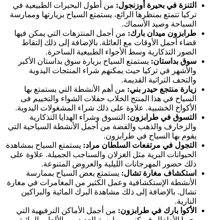
التنزة في بحيرة أوزنجول:
من أطول البحيرات الطبيعية في
تركيا تتمتع بمنظرها الرائع، يستمتع السياح بزيارتها وممارسة
السباحة وصيد الأسماك.
طرابزون ميدان بارك:
من أجمل المنتزهات التي يمكن فيها
قضاء أجمل الأوقات مع العائلة. بالإضافة إلى ذلك إلتقاط
الصور التذكارية وسط الأجواء الطبيعية الساحرة.
سوق بداستان:
يستمتع السياح بزيارة سوق بداستان الأكبر
والأشهر في تركيا حيث يمكنهم شراء المنتجات اليدوية
والتحف التراثية القديمة.
زيارة منتجع حيدر بني:
من أهم الأنشطة التي يستمتع بها
السياح في هذا المنتج الخلاب حفلات الشواء والتخييم فى
الأكواخ الخشبية. علاوة على ذلك شراء المشغولات اليدوية.
التسوق في طرابزون:
التسوق وشراء الهدايا التذكارية
والزخارف والذهب والفضة من أجمل الأنشطة السياحية التي
يقوم بها السياح في طرابزون.
التجول في مرتفعات السلطان مراد:
يستمتع السياح بمشاهدة
الحيوانات البرية مثل الغزلان والسناجب الجميلة. علاوة على
ذلك حضور المهرجانات الليلية والعروض المتنوعة.
استكشاف مغارة تشال:
يستمتع بعض السياح بممارسة
الأنشطة الإستكشافية وعمل الكثير من المغامرات في مغارة
تشال. بالإضافة إلى ذلك مشاهدة البرك المائية والبراكين
النارية.
الأكوا بارك في طرابزون:
من أجمل الأماكن الترفيهية التي
يحبها الأطفال فيمكنهم ممارسة العديد من الألعاب المائية.