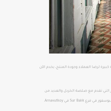
المطعم، الذي يولي أهمية كبيرة لرضا العملاء وجودة المنتج، يخدم الآن
لبحر التي تقدم مع صلصة الخردل والعديد من
Su في Arnavutkoy.