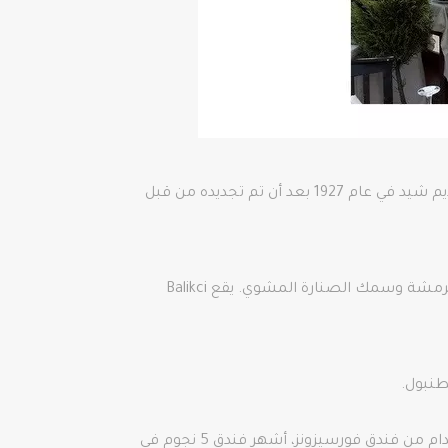
مطعم Balikci Sabahattin للمأكولات البحرية هو عمل عائلي قديم. مع انتشار شهرة المطعم، انتقل المطعم إلى مبنى قديم شيد في عام 1927 بعد أن تم تجديده من قبل
Balikci Sabahattin هو خبير في المقبلات التركية وفي قائمته الخاصة، يمكنك تناول بيلاف بلح البحر والكوسة المقلية المقرمشة وسمك الصنارة المشوي. يقع Balikci
يوصي Lonely Planet أيضًا بمطعم المأكولات البحرية هذا. يقع فندق صباح الدين على بعد بضع دقائق فقط سيرًا على الأقدام من فندق فورسيزونز، أشهر فندق 5 نجوم في