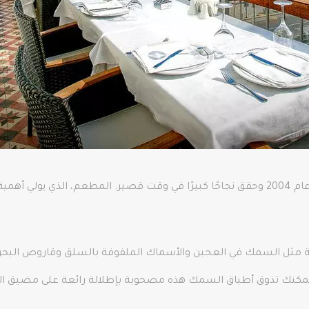
تم افتتاح Sur Balik في Arnavutkoy (البوسفور) في عام 2004 وحقق نجاحًا كبيرًا في وقت قصير. 
أكولات الشهية مثل السمك في العجين والأسماك الملفوفة بالسلق وقاروص ا
تذوق أطباق السمك هذه مصحوبة بإطلالة رائعة على مضيق البوسفور في فرع r Balık