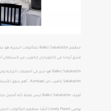
فندق أرمادا في كانكورتاران (بالقرب من السلطان أح
Sabahattin بالقرب من Kumkapi ، أهم سوق للأسماك في إسطنبول، ولديه دائمًا أسماك طازجة.
يُعرف Balikci Sabahattin ليس فقط بأنه أفضل مطعم أسماك في السلطان أحمد ولكن أيضًا في المدينة القديمة في اسطنبول.