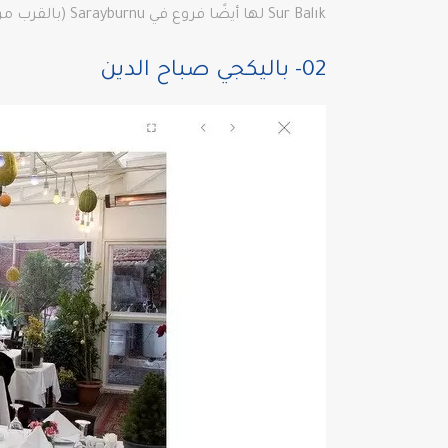
Sur Balık لها أيضًا فروع في Sarayburnu (بالقرب من السلطان أحمد) و Cihangir (بالقرب من تقسيم) و Golden Horn، بالإضافة إلى Arnavutkoy.
02- باليكجي صباح الدين