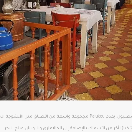
يقع Palukcu في Capa-Sehremini، أحد أقدم أحياء اسطنبول. يقدم Palukcu مجموعة 