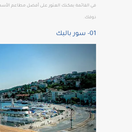
ذوقك.
01- سور باليك