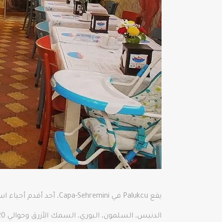
الدنيس، السلمون، البوري، السمك الأزرق وحوالي 20 خيارًا آخر من الأسماك بالإضافة إلى الكالاماري والروبيان وبلح البحر.