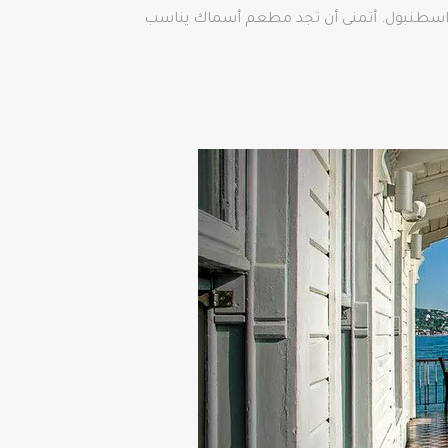
ك العثور على أفضل مطاعم الأسماك في الجانب الأوروبي (بين 1 و13) والجانب الآسيوي (بين 14 و20) في اسطنبول. أتمنى أن تجد مطعم أسماك يناسب