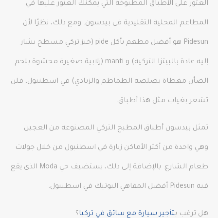
العثور على الأطباق المطبوخة التي يمكنك العثور عليها في
المطاعم المحلية التقليدية في بيدسون. ومع ذلك، نظرًا لأن
Pidesun هو أفضل مطعم يأكل pide (خبز تركي مسطح يشار
إليه عادة بالبيتزا التركية) و manti (زلابية صغيرة محشوة بلحم
الضأن مغطاة بصلصة الطماطم والزبادي) في اسطنبول، فلن
تشعر بغياب مثل هذا أطباق.
تمثل بيدسون أطباق المطبخ التركي المصنوعة من العجين
وهي واحدة من أكثر الأماكن زيارة في اسطنبول من خلال جولات
طعام الشارع. بالإضافة إلى ذلك، يستضيف حي Moda الذي يقع
فيه Pidesun أفضل المقاهي البوتيك في اسطنبول.
هل ترغب ب
تأجير سيارة مع سائق في تركيا
؟