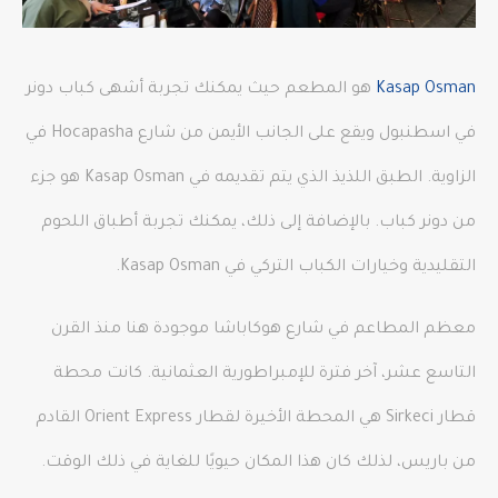
Kasap Osman
هو المطعم حيث يمكنك تجربة أشهى كباب دونر
في اسطنبول ويقع على الجانب الأيمن من شارع Hocapasha في
الزاوية. الطبق اللذيذ الذي يتم تقديمه في Kasap Osman هو جزء
من دونر كباب. بالإضافة إلى ذلك، يمكنك تجربة أطباق اللحوم
التقليدية وخيارات الكباب التركي في Kasap Osman.
معظم المطاعم في شارع هوكاباشا موجودة هنا منذ القرن
التاسع عشر، آخر فترة للإمبراطورية العثمانية. كانت محطة
قطار Sirkeci هي المحطة الأخيرة لقطار Orient Express القادم
من باريس، لذلك كان هذا المكان حيويًا للغاية في ذلك الوقت.