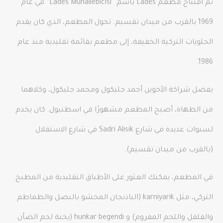
تم افتتاح مطعم Lades باسم “Lades Muhallebicisi” في عام
1969 بالقرب من ميدان تقسيم. تحول المطعم، الذي كان يقدم
الحلويات التركية الخفيفة، إلى مطعم بقائمة تقليدية منذ عام
1986.
بفضل شراكة الأخوين أحمد جليكول ومحمد جليكول، وكلاهما
من الطهاة، أصبح المطعم مشهورًا في اسطنبول. كان يخدم
لسنوات عديدة في شارع Sadri Alisik في شارع الاستقلال
(بالقرب من ميدان تقسيم).
في المطعم، يمكنك العثور على الأطباق التقليدية من المطبخ
التركي، مثل karniyarik (الباذنجان المحشو بالبصل والطماطم
والفلفل واللحم المفروم) و hunkar begendi (يخنة لحم الضأن