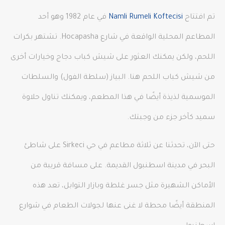
تم افتتاح
Namli Rumeli Koftecisi
في عام 1982 وهو أحد
المطاعم المحلية الواقعة في شارع Hocapasha. تشتهر بكرات
اللحم، ولكن يمكنك العثور على شيش كباب دجاج وخيارات أخرى
من شيش كباب اللحم هنا. البياز (سلطة الفول) والسلطات
الموسمية لذيذة أيضًا في هذا المطعم، ويمكنك تناول حلاوة
سميد كآخر جزء من وجبتك.
حتى الآن، تحدثنا عن ثلاثة مطاعم في حي Sirkeci على شاطئ
البحر في مدينة اسطنبول القديمة. على مسافة قريبة من
الأماكن الشهيرة مثل جسر غلطة وبازار التوابل، تعد هذه
المنطقة أيضًا محطة لا غنى عنها لجولات الطعام في شوارع