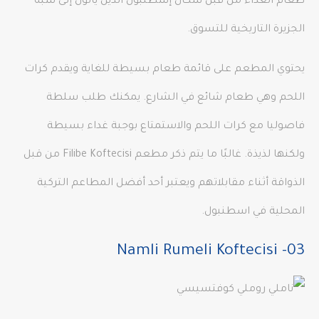
طعام الغداء من قبل سكان إسطنبول الذين يأتون إلى شبه
الجزيرة التاريخية للتسوق.
يحتوي المطعم على قائمة طعام بسيطة للغاية ويقدم كرات
اللحم وهي طعام شائع في الشارع. يمكنك طلب سلطة
فاصوليا مع كرات اللحم والاستمتاع بوجبة غداء بسيطة
ولكنها لذيذة. غالبًا ما يتم ذكر مطعم Filibe Koftecisi من قبل
الذواقة أثناء مقابلاتهم ويعتبر أحد أفضل المطاعم التركية
المحلية في اسطنبول.
03- Namli Rumeli Koftecisi