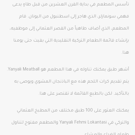
تأسس المطعم في بداية القرن العشرين من قبل طاهٍ يدعى
فهمي سونمازلر، الذي هاجر إلى اسطنبول من اليونان. قام
المطعم، الذي أضاف طاهياً من القصر العثماني إلى موظفيه،
بإنشاء قائمة الطعام التركية التقليدية التي بقيت حتى يومنا
هذا.
أشهر طبق يمكنك تناوله في هذا المطعم هو Yanyali Meatball.
يتم تقديم كرات اللحم هذه مع الباذنجان المشوي ويوصى به
بالتأكيد. لكن بالطبع القائمة لا تقتصر على هذا.
يمكنك العثور على 100 طبق مختلف من المطبخ العثماني
والتركي في Yanyali Fehmi Lokantasi والمطعم مفتوح لتناول
طعام الغداء والعشاء.