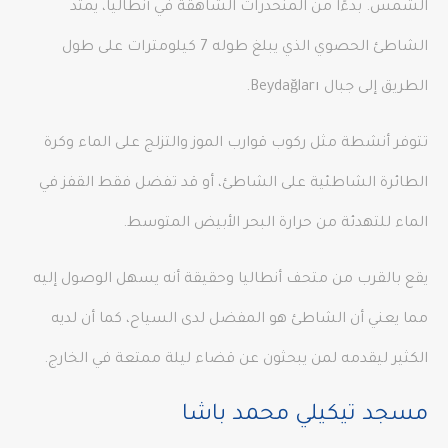
الشمس. بدءًا من المنحدرات الشاهقة في أنطاليا، يمتد
الشاطئ الحصوي الذي يبلغ طوله 7 كيلومترات على طول
الطريق إلى جبال Beydağları.
تتوفر أنشطة مثل ركوب قوارب الموز والتزلج على الماء وكرة
الطائرة الشاطئية على الشاطئ، أو قد تفضل فقط القفز في
الماء للتهدئة من حرارة البحر الأبيض المتوسط.
يقع بالقرب من متحف أنطاليا وحقيقة أنه يسهل الوصول إليه
مما يعني أن الشاطئ هو المفضل لدى السياح، كما أن لديه
الكثير ليقدمه لمن يبحثون عن قضاء ليلة ممتعة في الخارج.
مسجد تيكيلي محمد باشا