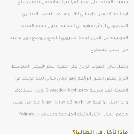
سميت المئذنة على اسم المزامير الثمانية في بدنها، ويبلغ
ارتفاعها 38 مترا. بإجمالي 90 درجة، يعد النصب التذكاري
السلجوقي الأكثر شهرة في المدينة. يتكون جسم المئذنة
المزخرفة من الآجر والبلاط الفيروزي اللامع، ويوضع فوق قاعدة
من الحجر المقطوع.
يجعل تباين الطوب الوردي على خلفية البحر الأبيض المتوسط
الأزرق بعض الصور الرائعة وهو مكان مثالي لبدء جولتك في
المدينة. تعد مدرسة Gıyaseddin Keyhüsrev، ونزل السلجوق
والدراويش، وأقبية Zincirkıran و Nigar Hatun جزءًا من نفس
مجمع المباني مثل المئذنة المزدحمة ومسجد Yivliminare.
ماذا نأكل في انطاليا؟