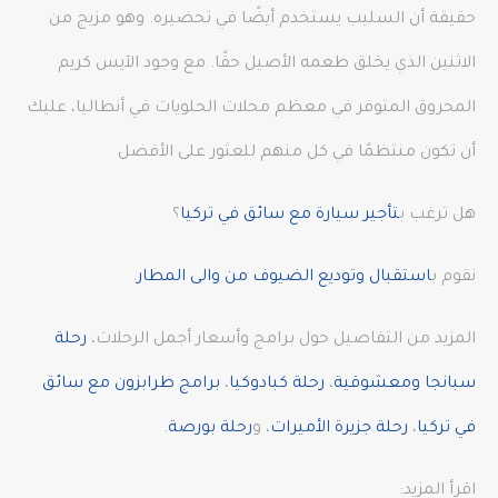
حقيقة أن السليب يستخدم أيضًا في تحضيره. وهو مزيج من
الاثنين الذي يخلق طعمه الأصيل حقًا. مع وجود الآيس كريم
المحروق المتوفر في معظم محلات الحلويات في أنطاليا، عليك
أن تكون منتظمًا في كل منهم للعثور على الأفضل
هل ترغب ب
تأجير سيارة مع سائق في تركيا
؟
نقوم ب
استقبال وتوديع الضيوف من والى المطار
.
المزيد من التفاصيل حول برامج وأسعار أجمل الرحلات،
رحلة
سبانجا ومعشوقية
،
رحلة كبادوكيا
،
برامج طرابزون مع سائق
في تركيا
،
رحلة جزيرة الأميرات
، و
رحلة بورصة
.
اقرأ المزيد: