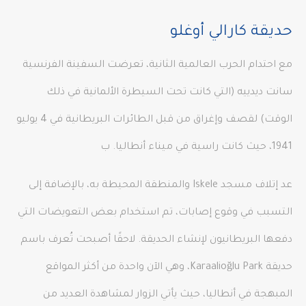
حديقة كارالي أوغلو
مع احتدام الحرب العالمية الثانية، تعرضت السفينة الفرنسية
سانت ديدييه (التي كانت تحت السيطرة الألمانية في ذلك
الوقت) لقصف وإغراق من قبل الطائرات البريطانية في 4 يوليو
1941، حيث كانت راسية في ميناء أنطاليا. ب
عد إتلاف مسجد Iskele والمنطقة المحيطة به، بالإضافة إلى
التسبب في وقوع إصابات، تم استخدام بعض التعويضات التي
دفعها البريطانيون لإنشاء الحديقة. لاحقًا أصبحت تُعرف باسم
حديقة Karaalioğlu Park، وهي الآن واحدة من أكثر المواقع
المبهجة في أنطاليا، حيث يأتي الزوار لمشاهدة العديد من