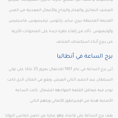
ومجموعة واسعة من القطع الأثرية الأخرى المعروضة. يعرض
المتحف التماثيل والفخار والزجاج والأعمال المعدنية من المدن
القديمة المحيطة بيرج، سايد، زانثوس، ترميسوس، فاسيليس
وأوليمبوس. تأكد من إلقاء نظرة جيدة على المنحوتات الأثرية
من بيرج أثناء استكشاف المتحف.
برج الساعة في أنطاليا
بُني برج الساعة في عام 1901 للاحتفال بمرور 25 عامًا على تولي
السلطان عبد الحميد الثاني العرش، ويقع في المكان الذي كانت
توجد فيه معاقل القلعة المواجهة للشمال. كانت الساعة
الأصلية هدية من الإمبراطور الألماني ويلهم الثاني.
يقف برج الساعة على قاعدة، وهو عبارة عن حصن خماسي الزوايا