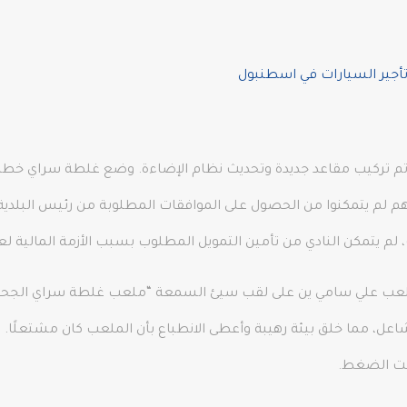
أجير السيارات في اسطنبول
يد افتتاح الملعب في عام 1981، ثم في عام 1993، تم تركيب مقاعد جديدة وتحديث نظام الإضاءة
1. بدأ النادي هذه المبادرة في عام 1998، لكنهم لم يتمكنوا من الحصول على الموافقات المطلوبة 
بدءًا من عام 1990 تقريبًا، حصل ملعب علي سامي ين على لقب سيئ السمعة “ملعب غلطة 
عل، مما خلق بيئة رهيبة وأعطى الانطباع بأن الملعب كان مشتعلًا. س
تحت الضغط.