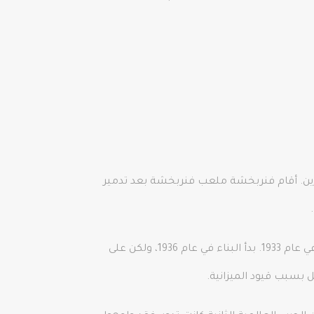
رين. أقام فنربخشة ملعب فنربخشة بعد تدمير
وافق علي حيدر برشال، رئيس غلطة سراي في ذلك الوقت، والحكومة على تقاسم قطعة أرض صغيرة خارج مجيدية كوي في عام 1933. بدأ البناء في عام 1936، ولكن على
 بسبب قيود الميزانية.