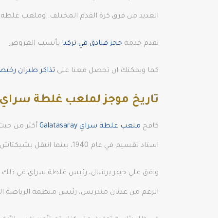
العديد من فرق كرة القدم المختلف. وملعب غلطة 
نقدم خدمة
حجز فنادق في تركيا
بأنسب العروض
كما ويمكنك ان تحصل معنا على
تذاكر طيران رخي
تاريخ موجز لملعب غلطة سراي
كافح
ملعب غلطة سراي Galatasaray
أكثر من حيث
استاد تقسيم في عام 1940، بينما انتقل بشيكتاش إلى ملعب سيريف قبل بناء ملعب بي جي كيه إينونو بعد بضع سنوات.
الرغم من عدنان مندريس، رئيس منظمة الرياضة الترك