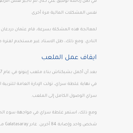
نفس المشكلات المالية مرة أخرى.
لمعالجة هذه المشكلة بسرعة، قام عثمان دردغان
النادي. ومع ذلك، ظل الاستاد غير مستخدم لفترة
ايقاف عمل الملعب
سراي الوصول الكامل إلى الملعب.
شخص واحد وإصابة 84 آخرين. غادر Galatasaray ملعب Mecidiyekoy مرة أخرى في عام 1972 ولعب في ملعب إينونو حتى عام 1981 بعد أن استأنف بشيكتاش استخدامه.