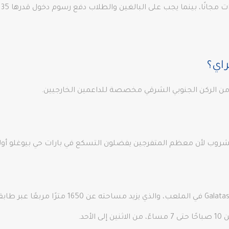
اي؟
شروب لأن معظم المتفرجين يفضلون التسكع في بارات حي بيوغلو أولاً
باستثناء متجر GS عبر الإنترنت، فإن متجر نادي aray