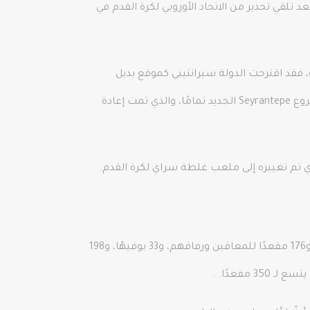
لقي تحذير من الاتحاد الأوروبي لكرة القدم في
 فقد اقترحت الدولة سيرانتيبي كموقع بديل
لملعب غلطة سراي الجديد بسبب القلق بشأن الاختناقات المرورية في المستقبل. وضع Galatasaray كل طاقته في مشروع Seyrantepe الجديد تمامًا، والذي تمت إعادة
كان سعر تورك تليكوم أرينا حوالي 200 مليون دولار. هناك 52،650 مقعدًا متاحًا للمشاهدين، ونظام تريبيون من 4 طوابق، و176 مقعدًا للمعاقين ورفاقهم، و33 بوفيهًا، و198