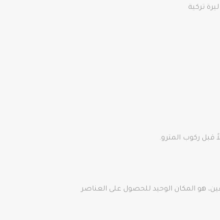
 قبل ركوب المترو.
Galatas في الملعب، والذي يزيد مساحته عن 1650 مترًا مربعًا عبر طابقين، هو المكان الوحيد للحصول على العناصر