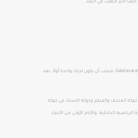
تعد بطاقة Passolig ضرورية لمشاهدة أي مباراة كرة قدم في تركيا، وبالتالي إذا كنت ترغب في الحصول على تذاكر ملعب Galatasaray، فيجب أن يكون لديك واحدة أولاً. بعد
جولة المتحف والفيلم وجولة الاستاد في جولة
أيام الاثنين، وأيام المنافسة الرياضية الداخلية، والأيام الأولى من الأعياد