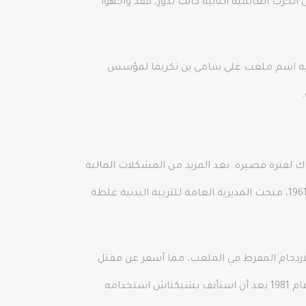
ي مرة أخرى في عام 1940. ولكن بالإضافة إلى حقيقة أن الحرب العالمية الثانية كانت تدور، فقد واجهوا
ليه اسم ملعب علي سامي ين تكريما لمؤسس
جيدية كوي ولعب هناك لفترة قصيرة. بعد المزيد من المشكلات المالية
في نهاية غلطة سراي، تولت الإدارة العامة للتربية البدنية تطوير ملعب مجيدية كوي. عندما اكتملت عملية البناء في عام 1961، منحت المديرية العامة للتربية البدنية غلطة
لافتتاح، 20 ديسمبر، 1964. انهار أحد المدافعين تحت الازدحام المفرط في الملعب، مما أسفر عن مقتل