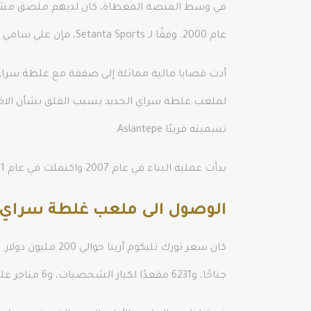
في وسط المنصة المغطاة، كان لديهم ملصق مشهور “م
عام 2000. وفقًا لـ Setanta Sports، فإن علي سامي ين هو رابع أفضل ملعب في العالم من حيث الغلاف الجوي.
أدت قضايا مالية مماثلة إلى صفقة مع غلطة سراي و
تسميته قريبًا Aslantepe.
بدأت عملية البناء في عام 2007 واكتملت في عام 2011. تم اختيار ترك تليكوم أرينا كاسم لملعب غلطة سراي الجديد، والذي تم تغييره إلى ملعب غلطة سراي لكرة القدم.
الوصول الى ملعب غلطة سراي
جناحًا، و6231 مقعدًا لكبار الشخصيات، و6 متاجر غلطة سراي، و2900 مكانًا لوقوف السيارات لكبار الشخصيات، ومطعمًا يتسع لـ 350 مقعدًا. .