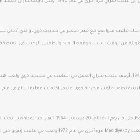
في ظل رئاسة توفيق علي كنار، تم تأجير نفس الأرض إلى غلطة سرا
 ببناء ملعب متواضع مع منبر صغير في مجيدية كوي، والذي أطلق ع
 طويلة من الوقت بسبب موقعه البعيد والطقس الرهيب في المنطقة.
بعد أن أكمل بشيكتاش بناء ملعب إينونو في عام 1947، أوقف غلطة سراي العمل في الملعب في م
ومع ذلك، استمر غلطة سراي في مواجهة سوء الحظ حتى في يوم ا