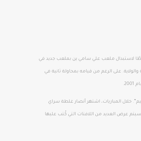
. وضع غلطة سراي خططًا لاستبدال ملعب علي سامي ين بملعب جديد في
من رئيس البلدية والولاية. على الرغم من قيامه بمحاولة ثانية في
سراي الجحيم”. خلال المباريات، اشتهر أنصار غلطة سراي
يتم عرض العديد من اللافتات التي كُتب عليها