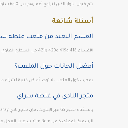
يتم قبول الزوار الذين تتراوح أعمارهم بين 0 و6 سنوات مجانًا، بينما يجب على البالغين والطلاب دفع رسوم دخول قدرها 35 ليرة تركية
أسئلة شائعة
القسم البعيد من ملعب غلطة سر
الأقسام 418 و419 و420 و421 في السطح العلوي من الركن الجنوبي الشرقي مخصصة للداعمين الخارجيين.
أفضل الحانات حول الملعب؟
بمجرد دخول الملعب، لا توجد أماكن كثيرة لشراء م
متجر النادي في غلطة سراي
الرسمية المعتمدة من Cim-Bom. ساعات العمل من 10 صباحًا حتى 7 مساءً، من الاثنين إلى الأحد.