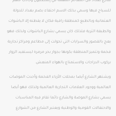
شارع بغداد من المعالم المهمة في إسطنبول وجاذب مهم
للسياح فيها وسمي بذلك الاسم احتفاء بضم بغداد للدولة
العثمانية وبالطبع كمنطقة راقية فكان لا يقطنه إلا الباشوات
والطبقة الثرية فلذلك كان يسمي بشارع الباشوات ولذلك فهو
يعج بالقصور والسرايات التي تحولت إلى مطاعم ومراكز تجارية
فخمة وتتميز المنطقة بكونها بجوار بحر مرمرة ليستفيد الزوار
بركوب الدراجات والاستمتاع بالهواء المنعش.
ويشتهر الشارع أيضا بمحلات الأزياء الفخمة وأحدث الموضات
العالمية ووجود العلامات التجارية العالمية ولذلك فهو أيضا
يسمي بشارع الموضة والشارع دائما تقام فيه المناسبات
والاحتفالات القومية والوطنية ويعتبر الشارع من الشوارع