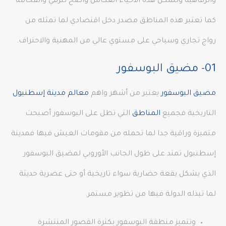
والرفاهية وتشكل هذه الأحياء انعكاس واضح للرقي والفخامة
كما تعتبر هذه المناطق مصدر دخل اقتصادي لما تمثله من
رواج تجاري وسياحي على مستوي عالي من المهنية والاحتراف.
01- مضيق البوسفور
مضيق البوسفور
يعتبر من أشهر واهم
معالم مدينة إسطنبول
التاريخية فجميع
المناطق
التي تطل على البوسفور أصبحت
متميزة وراقية جدا لما تحمله من مقومات العيش فيها فمدينة
إسطنبول تمتد على طول الجانب الأوروبي لمضيق البوسفور
الذي يشكل بقعة حضارية سواء تاريخية أو حتى عصرية حديثة
لما تبذله الدولة فيها من تطوير مستمر.
وتتميز منطقة البوسفور بكثرة القصور المنتشرة