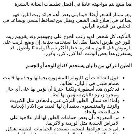
هذا منتج يتم مواجهته عادةً في أفضل تطبيقات العناية بالبشرة.
وهو ممتاز للشعر أيضًا! فيما يلي بعض أهم فوائد زيت اللوز: فهو
يساعد في إصلاح تلف الشعر، ويقلل من تساقط الشعر، ويساعد في
التخلص من قشرة الرأس.
بالتأكيد، كل شخص لديه زغب الخوخ على وجوههم وقد يقويهم زيت
اللوز عن طريق الخطأ أيضًا، لذا استخدمه بعناية. إن وضع الزيت على
الرموش قبل النوم مباشرة يجعلها أكثر سمكًا ولمعانًا وأطول. قد
يستغرق هذا بعض الوقت، لذا كرر، كرر، وكرر.
الطين التركي من داليان يستخدم كقناع للوجه أو الجسم
تقول الشائعات أن كليوباترا المشهورة بجمالها وجاذبيتها قامت
بحمام طيني في داليان، أنطاليا.
قد تكون هذه أسطورة ولكننا اخترنا أن نؤمن بها على أي حال
وبمجرد زيارة داليان ستؤمن بها أيضًا.
ولماذا قد تسأل. الطين التركي غني بالمعادن مثل الكبريت
والزنك والمغنيسيوم. يعتقد أن لها العديد من الآثار الإيجابية
على الصحة والجلد.
من المعروف أن بعض حمامات الطين لها آثار علاجية على
الأمراض الجلدية مثل الوردية والأكزيما.
إلى جانب فوائدها الصحية، تستخدم الحمامات الطينية بشكل