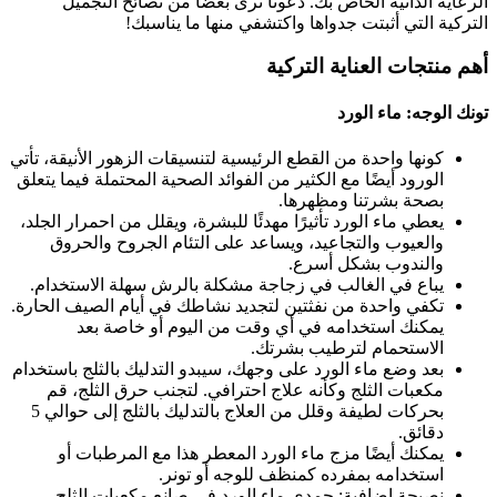
الرعاية الذاتية الخاص بك. دعونا نرى بعضًا من نصائح التجميل
التركية التي أثبتت جدواها واكتشفي منها ما يناسبك!
أهم منتجات العناية التركية
تونك الوجه: ماء الورد
كونها واحدة من القطع الرئيسية لتنسيقات الزهور الأنيقة، تأتي
الورود أيضًا مع الكثير من الفوائد الصحية المحتملة فيما يتعلق
بصحة بشرتنا ومظهرها.
يعطي ماء الورد تأثيرًا مهدئًا للبشرة، ويقلل من احمرار الجلد،
والعيوب والتجاعيد، ويساعد على التئام الجروح والحروق
والندوب بشكل أسرع.
يباع في الغالب في زجاجة مشكلة بالرش سهلة الاستخدام.
تكفي واحدة من نفثتين لتجديد نشاطك في أيام الصيف الحارة.
يمكنك استخدامه في أي وقت من اليوم أو خاصة بعد
الاستحمام لترطيب بشرتك.
بعد وضع ماء الورد على وجهك، سيبدو التدليك بالثلج باستخدام
مكعبات الثلج وكأنه علاج احترافي. لتجنب حرق الثلج، قم
بحركات لطيفة وقلل من العلاج بالتدليك بالثلج إلى حوالي 5
دقائق.
يمكنك أيضًا مزج ماء الورد المعطر هذا مع المرطبات أو
استخدامه بمفرده كمنظف للوجه أو تونر.
نصيحة إضافية: جمدي ماء الورد في صانع مكعبات الثلج