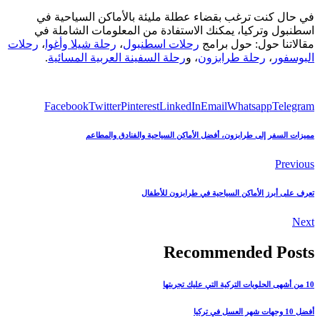
في حال كنت ترغب بقضاء عطلة مليئة بالأماكن السياحية في
اسطنبول وتركيا، يمكنك الاستفادة من المعلومات الشاملة في
مقالاتنا حول: حول برامج
رحلات اسطنبول
،
رحلة شيلا وأغوا
،
رحلات
البوسفور
،
رحلة طرابزون
، و
رحلة السفينة العربية المسائية
.
Facebook
Twitter
Pinterest
LinkedIn
Email
Whatsapp
Telegram
مميزات السفر إلى طرابزون، أفضل الأماكن السياحية والفنادق والمطاعم
Previous
تعرف على أبرز الأماكن السياحية في طرابزون للأطفال
Next
Recommended Posts
10 من أشهى الحلويات التركية التي عليك تجربتها
أفضل 10 وجهات شهر العسل في تركيا