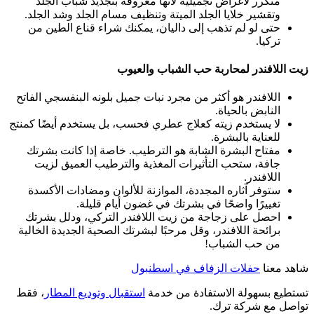
متكرر لأغراض تجميلية لأنها معروفة بتجديد شباب الجلد
وتقشير خلايا الجلد الميتة وتنظيف مسام الجلد وشد الجلد.
حتى لو لم تذهب إلى داليان، يمكنك شراء قناع الطين من
تركيا.
زيت اللافندر لمحاربة حب الشباب والعيوب
اللافندر هو أكثر من مجرد نبات جميل بلونه البنفسجي الفاتح
النابض بالحياة.
لا يستخدم زيته كعلاج عطري فحسب، بل يستخدم أيضًا كمنتج
للعناية بالبشرة.
مفتاح البشرة الشابة هو الترطيب. خاصة إذا كانت بشرتك
جافة، ستحب التأثيرات المغذية والترطيب العميق لزيت
اللافندر.
ستوفر آثاره المجددة، الموازنة للألوان ومضادات الأكسدة
تغييرًا واضحًا في بشرتك في غضون أيام قليلة.
احصل على زجاجة من زيت اللافندر التركي، ودلل بشرتك
برائحة اللافندر، وقل مرحبًا لبشرتك الصحية الجديدة الخالية
من حب الشباب!
شاهد معنا
حفلات الزفاف في اسطنبول
تستطيع بسهولة الاستفادة من خدمة
استقبال وتوديع المطار
، فقط
تواصل مع شركة ترك.