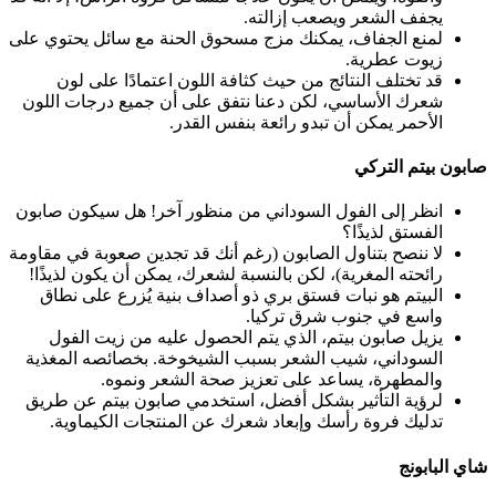
يجفف الشعر ويصعب إزالته.
لمنع الجفاف، يمكنك مزج مسحوق الحنة مع سائل يحتوي على
زيوت عطرية.
قد تختلف النتائج من حيث كثافة اللون اعتمادًا على لون
شعرك الأساسي، لكن دعنا نتفق على أن جميع درجات اللون
الأحمر يمكن أن تبدو رائعة بنفس القدر.
صابون بيتم التركي
انظر إلى الفول السوداني من منظور آخر! هل سيكون صابون
الفستق لذيذًا؟
لا ننصح بتناول الصابون (رغم أنك قد تجدين صعوبة في مقاومة
رائحته المغرية)، لكن بالنسبة لشعرك، يمكن أن يكون لذيذًا!
البيتم هو نبات فستق بري ذو أصداف بنية يُزرع على نطاق
واسع في جنوب شرق تركيا.
يزيل صابون بيتم، الذي يتم الحصول عليه من زيت الفول
السوداني، شيب الشعر بسبب الشيخوخة. بخصائصه المغذية
والمطهرة، يساعد على تعزيز صحة الشعر ونموه.
لرؤية التأثير بشكل أفضل، استخدمي صابون بيتم عن طريق
تدليك فروة رأسك وإبعاد شعرك عن المنتجات الكيماوية.
شاي البابونج