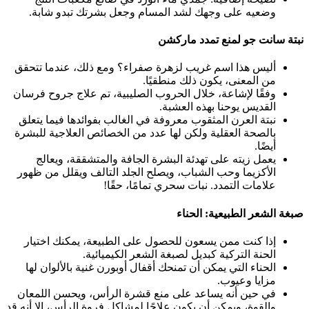
وضعيه على وجهك لشد المسام وجعل بشرتك تبدو شابة.
نبتة سانت جو لمنع تمدد ماركشن
أليس هذا اسم غريب لزهرة صفراء؟ ومع ذلك، عندما تتحقق
من المعنى، يكون ذلك منطقيًا.
وفقًا لإشاعة، خلال الحروب الصليبية، تم علاج جروح فرسان
القديس يوحنا بهذه العشبة.
نبتة العرن المثقوب معروفة في الغالب بفوائدها فيما يتعلق
بالصحة العقلية ولكن لها عدد من الخصائص العلاجية للبشرة
أيضًا.
يعمل زيته على تهدئة البشرة الجافة والمتشققة، ويعالج
الأكزيما وحب الشباب، ويصلح الجلد التالف ويقلل من ظهور
علامات التمدد. نبات سحري تمامًا، حقًا!
صبغة الشعر الطبيعية: الحناء
إذا كنت ممن يسعون للحصول على الطبيعة، يمكنك اختيار
الحنة التركية كبديل لصبغة الشعر الكيميائية.
الحناء التي يمكن أن تمنحك أقفال أوبورن غنية بالألوان لها
مزايا وعيوب.
في حين أنه يساعد على منع قشرة الرأس، ويحسن اللمعان
والقوة، ويمكن أن يكون علاجًا لمشاكل فروة الرأس، إلا أنه قد