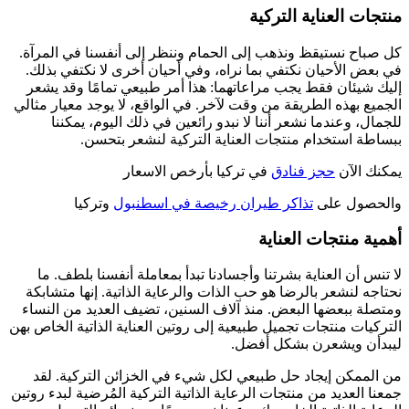
منتجات العناية التركية
كل صباح نستيقظ ونذهب إلى الحمام وننظر إلى أنفسنا في المرآة.
في بعض الأحيان نكتفي بما نراه، وفي أحيان أخرى لا نكتفي بذلك.
إليك شيئان فقط يجب مراعاتهما: هذا أمر طبيعي تمامًا وقد يشعر
الجميع بهذه الطريقة من وقت لآخر. في الواقع، لا يوجد معيار مثالي
للجمال، وعندما نشعر أننا لا نبدو رائعين في ذلك اليوم، يمكننا
ببساطة استخدام منتجات العناية التركية لنشعر بتحسن.
يمكنك الآن
حجز فنادق
في تركيا بأرخص الاسعار
والحصول على
تذاكر طيران رخيصة في اسطنبول
وتركيا
أهمية منتجات العناية
لا تنس أن العناية بشرتنا وأجسادنا تبدأ بمعاملة أنفسنا بلطف. ما
نحتاجه لنشعر بالرضا هو حب الذات والرعاية الذاتية. إنها متشابكة
ومتصلة ببعضها البعض. منذ آلاف السنين، تضيف العديد من النساء
التركيات منتجات تجميل طبيعية إلى روتين العناية الذاتية الخاص بهن
ليبدأن ويشعرن بشكل أفضل.
من الممكن إيجاد حل طبيعي لكل شيء في الخزائن التركية. لقد
جمعنا العديد من منتجات الرعاية الذاتية التركية المُرضية لبدء روتين