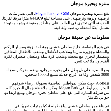
منتزه وبحيرة موجان
يقع منتزه وبحيرة موجان
Mogan Parkı ve Gölü
، التي تضم بيئات
ترفيهية ونزهة وترفيهية، على مساحة تبلغ 644.979 مترًا مربعًا تقريبًا.
الحديقة، التي تحتوي في الغالب على مناطق مفتوحة وشبه مفتوحة،
تشمل أيضًا أنشطة رياضية وثقافية.
معلومات عن حديقة موجان
في هذه المنطقة، خليج ساحلي خشبي ومنطقة نزهة ومسار للركض
والمشاة وجزيرة مارينا وملاعب للأطفال وملعب للأطفال المعاقين
ومضمار للجري مع محطة وملعب كرة سلة وملعبان صغيران لكرة
القدم و3 ملاعب تنس.
يقع المنتزه على تل يطل على بحيرة موجان، ويضم مدرجًا يتسع لـ
3000 شخص وقاعة أفراح حديثة تتسع لـ 1000 شخص.
Gölbaşı، حيث يمكن لمواطني العاصمة بسهولة إرضاء شوقهم
للبحر، يقع أيضًا في Mogan Park. يمكن ملاحظة جمال البحيرة كله
من شرفة المنارة التي تقع على شاطئ بحيرة موجان ويبلغ ارتفاعها
حوالي 25 مترًا.
تم بناء ممر ساحلي خشبي يبلغ طوله 4 كيلومترات تقريبًا في
المنطقة الواقعة على ساحل طريق هيمانا لبحيرة موجان. بالإضافة