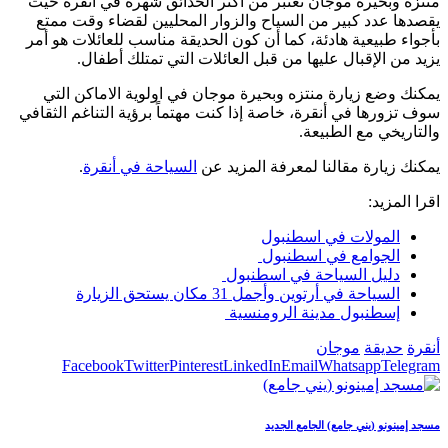
منتزه وبحيرة موجان تعتبر من أكثر الحدائق شهرة في أنقرة حيث
يقصدها عدد كبير من السياح والزوار المحليين لقضاء وقت ممتع
بأجواء طبيعية هادئة، كما أن كون الحديقة مناسب للعائلات هو أمر
يزيد من الإقبال عليها من قبل العائلات التي تمتلك أطفال.
يمكنك وضع زيارة منتزه وبحيرة موجان في اولوية الاماكن التي
سوف تزورها في أنقرة، خاصة إذا كنت مهتماً برؤية التناغم الثقافي
والتاريخي مع الطبيعة.
يمكنك زيارة مقالنا لمعرفة المزيد عن
السياحة في أنقرة
.
اقرا المزيد:
المولات في اسطنبول
الجوامع في اسطنبول
دليل السياحة في اسطنبول
السياحة في أرتوين وأجمل 31 مكان يستحق الزيارة
إسطنبول مدينة الرومنسية
أنقرة
حديقة
موجان
Facebook
Twitter
Pinterest
LinkedIn
Email
Whatsapp
Telegram
مسجد إمينونو (يني جامع) الجامع الجديد