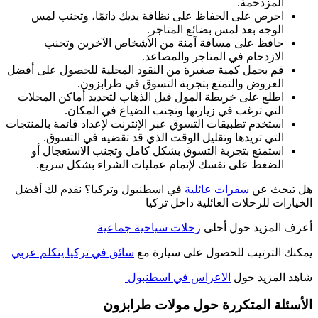
المزدحمة.
احرص على الحفاظ على نظافة يديك دائمًا، وتجنب لمس
الوجه بعد لمس بضائع المتاجر.
حافظ على مسافة آمنة من الأشخاص الآخرين وتجنب
الازدحام في المتاجر والمصاعد.
قم بحمل كمية صغيرة من النقود المحلية للحصول على أفضل
العروض والتمتع بتجربة التسوق في طرابزون.
اطلع على خريطة المول قبل الذهاب لتحديد أماكن المحلات
التي ترغب في زيارتها وتجنب الضياع في المكان.
استخدم تطبيقات التسوق عبر الإنترنت لإعداد قائمة بالمنتجات
التي تريدها وتقليل الوقت الذي قد تقضيه في التسوق.
استمتع بتجربة التسوق بشكل كامل وتجنب الاستعجال أو
الضغط على نفسك لإتمام عمليات الشراء بشكل سريع.
هل تبحث عن
سفرات عائلية
في اسطنبول وتركيا؟ نقدم لك أفضل
الخيارات للرحلات العائلية داخل تركيا
أعرف المزيد حول أحلى
رحلات سياحية جماعية
يمكنك الترتيب للحصول على سيارة مع
سائق في تركيا يتكلم عربي
شاهد المزيد حول
الاعراس في اسطنبول
الأسئلة المتكررة حول مولات طرابزون