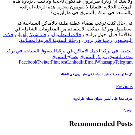
ولا شك أنَّ زيارة طرابزون قد تكون ناجحة ولا تنسى بزيارة هذه
المولات الخلابة. فلماذا لا تقومون بتجربة هذه الرحلة الرائعة
والممتعة في أماكن التسوق في طرابزون؟
في حال كنت ترغب بقضاء عطلة مليئة بالأماكن السياحية في
اسطنبول وتركيا، يمكنك الاستفادة من المعلومات الشاملة في
مقالاتنا حول: حول برامج
رحلات اسطنبول
،
رحلة شيلا وأغوا
،
رحلات
البوسفور
،
رحلة طرابزون
، و
رحلة السفينة العربية المسائية
.
أنشطة في تركيا
اجمل الاماكن في تركيا
التسوق
السياحة في تركيا
مدن التسوق
مراكز التسوق
نصائح التسوق
Facebook
Twitter
Pinterest
LinkedIn
Email
Whatsapp
Telegram
كل ما تود معرفته عن السياحة في طرابزون في الشتاء
Previous
تعرف معنا على أشهر أسواق ميدان طرابزون
Next
Recommended Posts