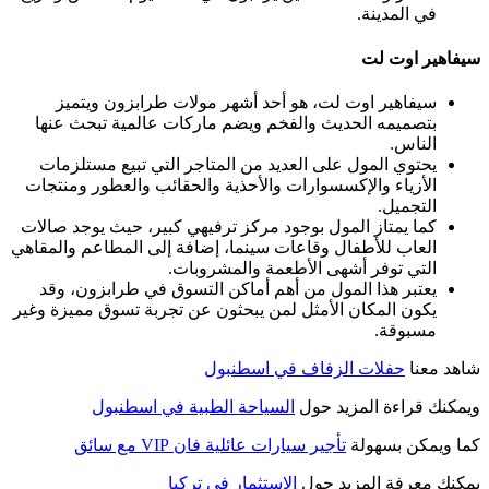
في المدينة.
سيفاهير اوت لت
سيفاهير اوت لت‎، هو أحد أشهر مولات طرابزون ويتميز
بتصميمه الحديث والفخم ويضم ماركات عالمية تبحث عنها
الناس.
يحتوي المول على العديد من المتاجر التي تبيع مستلزمات
الأزياء والإكسسوارات والأحذية والحقائب والعطور ومنتجات
التجميل.
كما يمتاز المول بوجود مركز ترفيهي كبير، حيث يوجد صالات
العاب للأطفال وقاعات سينما، إضافة إلى المطاعم والمقاهي
التي توفر أشهى الأطعمة والمشروبات.
يعتبر هذا المول من أهم أماكن التسوق في طرابزون، وقد
يكون المكان الأمثل لمن يبحثون عن تجربة تسوق مميزة وغير
مسبوقة.
شاهد معنا
حفلات الزفاف في اسطنبول
ويمكنك قراءة المزيد حول
السياحة الطبية في اسطنبول
كما ويمكن بسهولة
تأجير سيارات عائلية فان VIP مع سائق
يمكنك معرفة المزيد حول
الاستثمار في تركيا