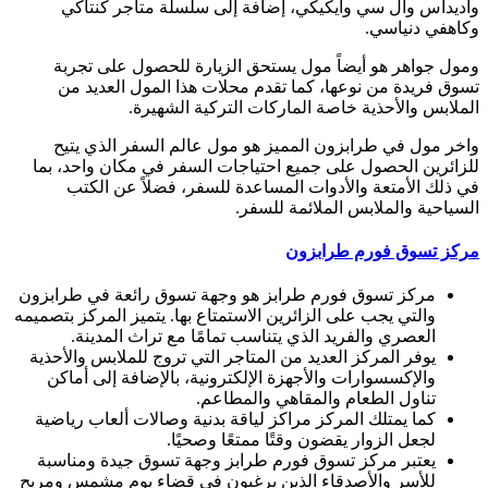
وأديداس وأل سي وايكيكي، إضافة إلى سلسلة متاجر كنتاكي
وكاهفي دنياسي.
ومول جواهر هو أيضاً مول يستحق الزيارة للحصول على تجربة
تسوق فريدة من نوعها، كما تقدم محلات هذا المول العديد من
الملابس والأحذية خاصة الماركات التركية الشهيرة.
واخر مول في طرابزون المميز هو مول عالم السفر الذي يتيح
للزائرين الحصول على جميع احتياجات السفر في مكان واحد، بما
في ذلك الأمتعة والأدوات المساعدة للسفر، فضلاً عن الكتب
السياحية والملابس الملائمة للسفر.
مركز تسوق فورم طرابزون
مركز تسوق فورم طرابز هو وجهة تسوق رائعة في طرابزون
والتي يجب على الزائرين الاستمتاع بها. يتميز المركز بتصميمه
العصري والفريد الذي يتناسب تمامًا مع تراث المدينة.
يوفر المركز العديد من المتاجر التي تروج للملابس والأحذية
والإكسسوارات والأجهزة الإلكترونية، بالإضافة إلى أماكن
تناول الطعام والمقاهي والمطاعم.
كما يمتلك المركز مراكز لياقة بدنية وصالات ألعاب رياضية
لجعل الزوار يقضون وقتًا ممتعًا وصحيًا.
يعتبر مركز تسوق فورم طرابز وجهة تسوق جيدة ومناسبة
للأسر والأصدقاء الذين يرغبون في قضاء يوم مشمس ومريح