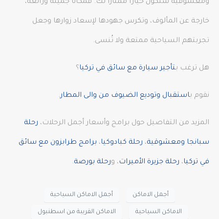
ومعشوقية ستكون خيارًا ممتازًا لك. فمكانا جميلة ورائعة،
خارجة عن المألوف، وتكرس جهودها لإسعاد زوارها وجعل
تجربتهم السياحية ممتعة ولا تُنسى.
هل ترغب ب
تأجير سيارة مع سائق في تركيا
؟
نقوم ب
استقبال وتوديع الضيوف من والى المطار
.
المزيد من التفاصيل حول برامج وأسعار أجمل الرحلات،
رحلة
سبانجا ومعشوقية
،
رحلة كبادوكيا
،
برامج طرابزون مع سائق
في تركيا
،
رحلة جزيرة الأميرات
، و
رحلة بورصة
.
أجمل الاماكن
أجمل الاماكن السياحية
الاماكن السياحية
الاماكن القريبة من اسطنبول