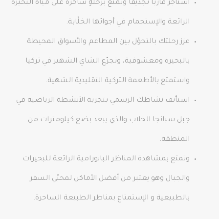
استأجر قاربًا تجديفًا وتمتّع برحلةٍ ساحرة على مياه البحيرة
الرائعة والإستجمام في أجوائها الخلّابة.
عزز رحلتك بالتجوّل بين المطاعم والأسواق المحيطة
بالبحيرة ومعشوقية، وتجرّع الشاي الشهير في تركيا
واستمتع بالأطعمة التركية التقليدية الشهية.
استأنف نشاطك الرسمي بتجربة الأنشطة الرياضية في
جبل سبانجا الخلاب والذي يبعد بضع كيلومترات من
المنطقة.
وتمتع بمشاهدة المناظر البانورامية الرائعة للبحيرات
والجبال وهو يعتبر من أفضل الأماكن لمحبّي السفر
بالطبيعية و الإستمتاع بمناظر الطبيعة الساحرة.