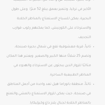
أولاً، بحيرة صبنجة هي واحدة من البحيرات الطبيعية
الأكبر في تركيا، وتتميز بعمق يبلغ 52 مترًا. وعلى طول
البحيرة، يمكن للسياح الاستمتاع بالمناظر الخلابة
والاسترخاء على الكورنيش، كما يمكنهم ركوب قوارب
التجديف.
ثانياً، قرية معشوقية تقع في شمال بحيرة صبنجة،
وتضم 25 شلالًا منها الكبير والصغير. ويعتبر هذا المكان
مثاليًا للزوار الذين يبحثون عن الاسترخاء والهدوء في
المناظر الطبيعية الساحرة.
ثالثاً، منطقة بانوراما هيل تعد واحدة من أجمل المناطق
في صبنجة، حيث يمكن للزوار الاستمتاع بالمشي والتمتع
بالمناظر الخلابة لجبال يلدز داغ وكيزليكايا.