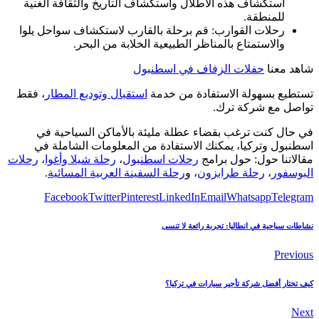
استكشاف هذه الأطلال واستكشاف التاريخ والثقافة الغنية
للمنطقة.
رحلات القوارب: قم برحلة بالقارب لاستكشاف سواحل يلوا
والاستمتاع بالمناظر الطبيعية الخلابة من البحر.
شاهد معنا
حفلات الزفاف في اسطنبول
تستطيع بسهولة الاستفادة من خدمة
استقبال وتوديع المطار
، فقط
تواصل مع شركة ترك.
في حال كنت ترغب بقضاء عطلة مليئة بالأماكن السياحية في
اسطنبول وتركيا، يمكنك الاستفادة من المعلومات الشاملة في
مقالاتنا حول: حول برامج
رحلات اسطنبول
،
رحلة شيلا وأغوا
،
رحلات
البوسفور
،
رحلة طرابزون
، و
رحلة السفينة العربية المسائية
.
Facebook
Twitter
Pinterest
LinkedIn
Email
Whatsapp
Telegram
نشاطات سياحية في انطاليا: تجربة رائعة لا تنسى
Previous
كيف تختار أفضل شركة تأجير سيارات في تركيا؟
Next