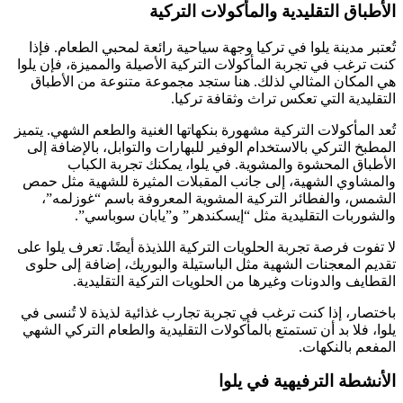
الأطباق التقليدية والمأكولات التركية
تُعتبر مدينة يلوا في تركيا وجهة سياحية رائعة لمحبي الطعام. فإذا
كنت ترغب في تجربة المأكولات التركية الأصيلة والمميزة، فإن يلوا
هي المكان المثالي لذلك. هنا ستجد مجموعة متنوعة من الأطباق
التقليدية التي تعكس تراث وثقافة تركيا.
تُعد المأكولات التركية مشهورة بنكهاتها الغنية والطعم الشهي. يتميز
المطبخ التركي بالاستخدام الوفير للبهارات والتوابل، بالإضافة إلى
الأطباق المحشوة والمشوية. في يلوا، يمكنك تجربة الكباب
والمشاوي الشهية، إلى جانب المقبلات المثيرة للشهية مثل حمص
الشمس، والفطائر التركية المشوية المعروفة باسم “غوزلمه”،
والشوربات التقليدية مثل “إيسكندهر” و”يابان سوباسي”.
لا تفوت فرصة تجربة الحلويات التركية اللذيذة أيضًا. تعرف يلوا على
تقديم المعجنات الشهية مثل الباستيلة والبوريك، إضافة إلى حلوى
القطايف والدونات وغيرها من الحلويات التركية التقليدية.
باختصار، إذا كنت ترغب في تجربة تجارب غذائية لذيذة لا تُنسى في
يلوا، فلا بد أن تستمتع بالمأكولات التقليدية والطعام التركي الشهي
المفعم بالنكهات.
الأنشطة الترفيهية في يلوا