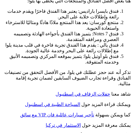
هنا بعض أفضل الفنادق والمنتجعات التي يحظى بها يلوا:
فندق بايسرا باراديس: يعتبر هذا الفندق فاخرًا ويقدم خدمات
رائعة وإطلالات خلابة على البحر.
منتجع كورسان: يعد هذا المنتجع ملاذًا هادئًا ومثاليًا للاسترخاء
واستعادة الحيوية.
فندق 7 Notes: يتميز هذا الفندق بأجواءه الهادئة وتصميمه
العصري ومرافقه المتقدمة.
فندق يالي : يقدم هذا الفندق تجربة فاخرة في قلب مدينة يلوا
مع إطلالات رائعة على البحر وخدمة عالية الجودة.
فندق بلو أوتيل يلوا: يتميز بموقعه المركزي وتصميمه الأنيق
وخدمته المتفوقة.
تذكر أنه عند حجز عطلتك في يلوا، من الأفضل التحقق من تصنيفات
الفنادق وقراءة تجارب الضيوف السابقين لضمان تجربة إقامة
مثالية.
شاهد معنا
حفلات الزفاف في اسطنبول
ويمكنك قراءة المزيد حول
السياحة الطبية في اسطنبول
كما ويمكن بسهولة
تأجير سيارات عائلية فان VIP مع سائق
يمكنك معرفة المزيد حول
الاستثمار في تركيا