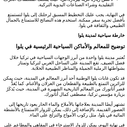
التقليدية وشراء الصناعات اليدوية التركية.
في النهاية، يجب عليك التخطيط المسبق لرحلتك إلى يلوا لتستمتع
بأفضل تجربة سفر ممكنة. استخدم هذه النصائح للاستمتاع بالجمال
الطبيعي والثقافة في يلوا.
خارطة سياحية لمدينة يلوا
توضيح للمعالم والأماكن السياحية الرئيسية في يلوا
تُعتبر مدينة يلوا واحدة من أبرز الوجهات السياحية في تركيا خلال
فصل الصيف. تقع المدينة على الساحل الغربي لتركيا وتمتاز
بشواطئها الرملية الجميلة والمناظر الطبيعية الخلابة.
قد تكون غابات يلوا الوطنية أحد أبرز المعالم في المدينة، حيث يمكن
للزائرين التمتع بالطبيعة والقطعان من الغزلان والأغنام. كما يُعَدُّ
قصر أتاتورك من المعالم التاريخية الشهيرة في المدينة، حيث يُذكَرُ
بزيارة مؤسس تركيا، مصطفى كمال أتاتورك.
تشتهر أيضًا المدينة بعلاجاتها بالأملاح والماء الحار يعود تاريخها إلى
العصور القديمة. بالإضافة إلى ذلك، يمكن للزوار الاستمتاع بالأنشطة
المائية في يلوا، مثل ركوب الأمواج والتزلج على الماء.
في نهاية اليوم، يمكن للزوار الاسترخاء في المقاهي والمطاعم على