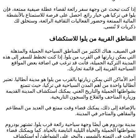
إذا كنت تبحث عن وجهة سفر رائعة لقضاء عطلة صيفية ممتعة، فإن
يلوا في تركيا هي خيار رائع. احصل على فرصة للاستمتاع بالأنشطة
المائية الممتعة وحضور الفعاليات الثقافية الرائعة، وستخلق لك
ذكريات لا تُنسى.
المناطق القريبة من يلوا للاستكشاف
في الصيف، هناك الكثير من المناطق السياحية الجميلة والمذهلة
التي يمكن زيارتها في القرب من يلوا. إذا كنت تخطط للسفر إلى هذه
المدينة التركية الجميلة، فأنت قد ترغب في اضافة بعض المواقع
السياحية القريبة إلى قائمة تجاربك.
أحد الأماكن التي يمكن زيارتها بالقرب من يلوا هو مدينة أنطاليا. تعتبر
أنطاليا واحدة من أهم المدن السياحية في تركيا، حيث تتمتع
بشواطئها الجميلة والتاريخ الغني. يمكنك استكشاف المدينة القديمة
وزيارة المتاحف والقلاع والسجون التاريخية.
بالإضافة إلى ذلك، يمكنك قضاء وقت ممتع في العديد من المطاعم
والمقاهي والمتاجر في المدينة.
مدينة بودروم هي أيضًا وجهة سياحية رائعة قرب يلوا. تشتهر بودروم
بشواطئها الجميلة والحياة الليلية النابضة بالحياة. كما ويمكنك قضاء
الوقت في التمتع بالشمس والبحر على الشواطئ أو استكشاف