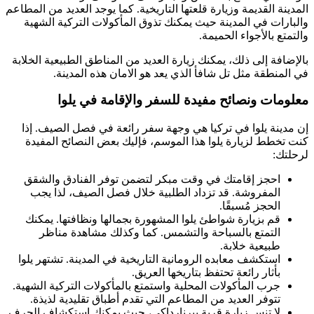
المدينة القديمة وزيارة قلعتها التاريخية. كما يوجد العديد من المطاعم
والبارات في المدينة حيث يمكنك تذوق المأكولات التركية الشهية
والتمتع بالأجواء الحميمة.
بالإضافة إلى ذلك، يمكنك زيارة العديد من المناطق الطبيعية الخلابة
في المنطقة مثل تل شافأ الذي يعد هو الامان هذه المدينة.
معلومات ونصائح مفيدة للسفر والإقامة في يلوا
إن مدينة يلوا في تركيا هي وجهة سفر رائعة في فصل الصيف. إذا
كنت تخطط لزيارة يلوا هذا الموسم، فإليك بعض النصائح المفيدة
لرحلتك:
احجز إقامتك في وقت مبكر لتضمن توفر الفنادق والشقق
المفروشة. قد تزداد الطلبية خلال فصل الصيف، لذا يجب
الحجز مُسبقًا.
قم بزيارة شواطئ يلوا المشهورة بجمالها ونظافتها. يمكنك
التمتع بالسباحة والتشمس. كما وكذلك مشاهدة مناظر
طبيعية خلابة.
استكشف معابده الرومانية التاريخية في المدينة. تشتهر يلوا
بأثار رائعة تحتفظ بتاريخها العريق.
جرب المأكولات المحلية واستمتع بالمأكولات التركية الشهية.
تتوفر العديد من المطاعم التي تقدم أطباق تقليدية لذيذة.
لا تنس زيارة قرية بيرنارداكي، حيث يمكنك استكشاف الحرف