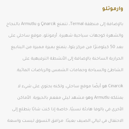
وارموتلو
بالإضافة إلى منطقة Termal، تتمتع Çinarcik و Armutlu بالنجاح
والشهرة كوجهات سياحية شهيرة. أرموتلو، موقع ساحلي على
بعد 50 كيلومترًا من مركز يلوا، يتمتع بميزة مميزة من الينابيع
الحرارية الساخنة بالإضافة إلى الأنشطة الترفيهية على
الشاطئ والسباحة وحمامات الشمس والرياضات المائية.
Cinarcik هو أيضًا موقع ساحلي، ولكنه يحتوي على شيء لا
يمتلكه Armutlu وهو مشهد ليلي مفعم بالحيوية. الأماكن
الأخرى في يالوفا هادئة نسبيًا، خاصة إذا كنت شابًا يتطلع إلى
الاحتفال في ليالي الصيف بعيدًا. مرافق التسوق ليست واسعة