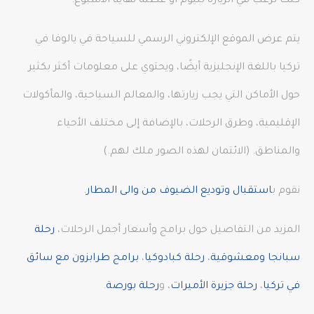
كنت ترغب في الزيارة لليوم أو عطلة نهاية الأسبوع.
يتم عرض الموقع الإلكتروني الرسمي للسياحة في يالوفا في
تركيا باللغة الإنجليزية أيضًا، ويحتوي على معلومات أكثر بكثير
حول الأماكن التي يجب زيارتها، والمعالم السياحية، والمأكولات
الإقليمية، وطرق الرحلات، بالإضافة إلى مختلف الأحياء
والمناطق. (الائتمان لهذه الصور ملك لهم.)
نقوم ب
استقبال وتوديع الضيوف من والى المطار
.
المزيد من التفاصيل حول برامج وأسعار أجمل الرحلات،
رحلة
سبانجا ومعشوقية
،
رحلة كبادوكيا
،
برامج طرابزون مع سائق
في تركيا
،
رحلة جزيرة الأميرات
، و
رحلة بورصة
.