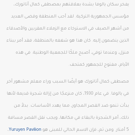
يفخر سكان يالوفا بشدة بعلاقتهم بمصطفى كمال أتاتورك،
مؤسس الجمهورية التركية. لقد أحب المنطقة وقضى العديد
من أشهر الصيف في الاسترخاء مع الزملاء المقربين والأصدقاء
الذين ينضمون إليه. كان هذا هو شغفه بالمنطقة، فقد أمر ببناء
منزل، وعندما توفي، أصبح ملكًا للجمعية الوطنية. في هذه
الأيام، مفتوح للجمهور كمتحف.
مصطفى كمال أتاتورك هو أيضًا السبب وراء معلم مشهور آخر
في يالوفا. في عام 1930، كان منزعجًا من إزالة شجرة قديمة لأنها
بدأت تنمو ضد القصر المجاور، مما يهدد الأساسات. بدلاً من
ذلك، أمر الشجرة بالبقاء في مكانها، ويجب نقل القصر مسافة
5 أمتار. ومن ثم، فإن الاسم الحالي للمبنى هو
Yuruyen Pavilion
،