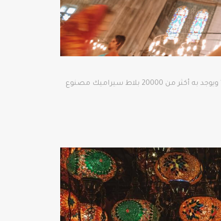
. كما وقد تم بنائه عام 1616 ويوجد به أكثر من 20000 بلاط سيراميك مصنوع