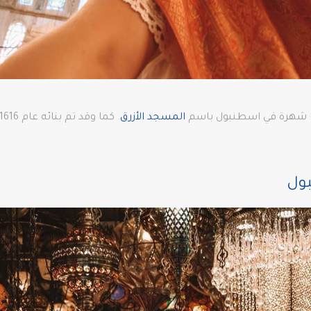
رها شهرة في اسطنبول باسم
المسجد الأزرق
بول