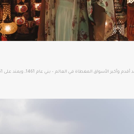
غطاة في العالم – بني عام 1461، ويمتد على 61 شارعًا ويتألف من أكثر من 3000 متجر!