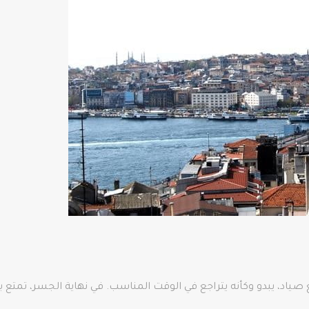
د، يبدو وكأنه يتراجع في الوقت المناسب. في نهاية الجسر، تمتع ب