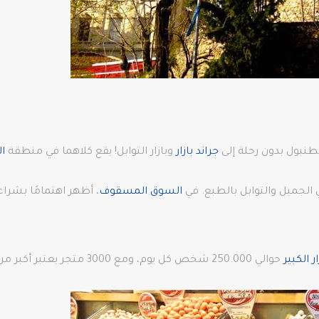
سطنبول بدون رحلة إلى
جراند بازار
وبازار التوابل! يقع كلاهما في منطقة
ا
 الجميل والتوابل بالطبع. في
السوق المسقوف
، أظهر اهتمامًا بشرا
ار الكبير
حوالي 250.000 شخص كل يوم، ومع 3000 متجر يعتبر أكبر مركز تسوق في العالم.