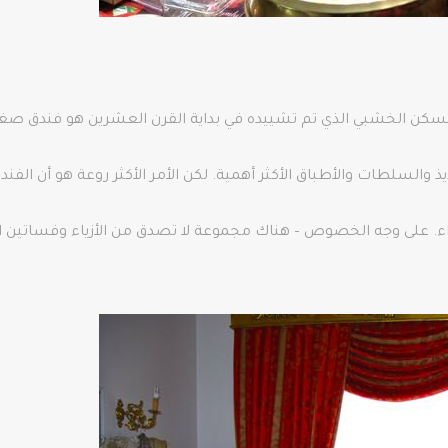
المسكن الخشبي الذي تم تشييده في بداية القرن العشرين هو فندق صغير 
 والسلطات والأطباق الأكثر أهمية. لكن الأمر الأكثر روعة هو أن ا
راء. على وجه الخصوص – هناك مجموعة لا تصدق من الأزياء وفساتين 