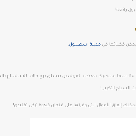
مدينة اسطنبول
:
احصل على اتجاهاتك من خلال التوجه إلى مقهى Konak. بينما سيخبرك معظم المرشدين بتسلق برج جال
 السياح الآخرين!
يمكنك إنفاق الأموال التي وفرتها على فنجان قهوة تركي تقليدي!