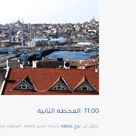
11.00: المحطة الثانية
تجول في
برج غلطة
باتجاه جسر غلطة. اصطف مع صيا