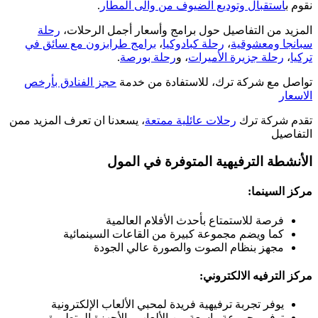
نقوم ب
استقبال وتوديع الضيوف من والى المطار
.
المزيد من التفاصيل حول برامج وأسعار أجمل الرحلات،
رحلة
سبانجا ومعشوقية
،
رحلة كبادوكيا
،
برامج طرابزون مع سائق في
تركيا
،
رحلة جزيرة الأميرات
، و
رحلة بورصة
.
تواصل مع شركة ترك، للاستفادة من خدمة
حجز الفنادق بأرخص
الاسعار
تقدم شركة ترك
رحلات عائلية ممتعة
، يسعدنا ان تعرف المزيد ممن
التفاصيل
الأنشطة الترفيهية المتوفرة في المول
مركز السينما:
فرصة للاستمتاع بأحدث الأفلام العالمية
كما ويضم مجموعة كبيرة من القاعات السينمائية
مجهز بنظام الصوت والصورة عالي الجودة
مركز الترفيه الالكتروني:
يوفر تجربة ترفيهية فريدة لمحبي الألعاب الإلكترونية
توفر مجموعة واسعة من الألعاب والأجهزة المتطورة