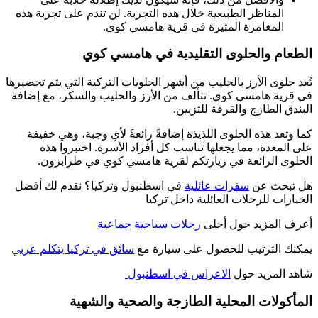
المناظر الطبيعية خلال هذه التجربة. لن تندم على تجربة هذه
المغامرة المثيرة في قرية هامسي كوي.
الطعام والحلوى التقليدية في هامسي كوي
تُعد حلوى الأرز بالحليب من أشهر الحلويات التركية التي يتم تحضيرها
في قرية هامسي كوي. تتألف من الأرز والحليب والسكر، مع إضافة
البندق الطازج والقرفة للتزيين.
كما وتعد هذه الحلوى اللذيذة إضافةً رائعةً لأي وجبة، وهي خفيفة
على المعدة، مما يجعلها تناسب كل أفراد الأسرة. اختبروا هذه
الحلوى الرائعة في زيارتكم لقرية هامسي كوي في طرابزون.
هل تبحث عن
سفرات عائلية
في اسطنبول وتركيا؟ نقدم لك أفضل
الخيارات للرحلات العائلية داخل تركيا
أعرف المزيد حول أحلى
رحلات سياحية جماعية
يمكنك الترتيب للحصول على سيارة مع
سائق في تركيا يتكلم عربي
شاهد المزيد حول
الاعراس في اسطنبول
المأكولات المحلية الطازجة والصحية والشهية