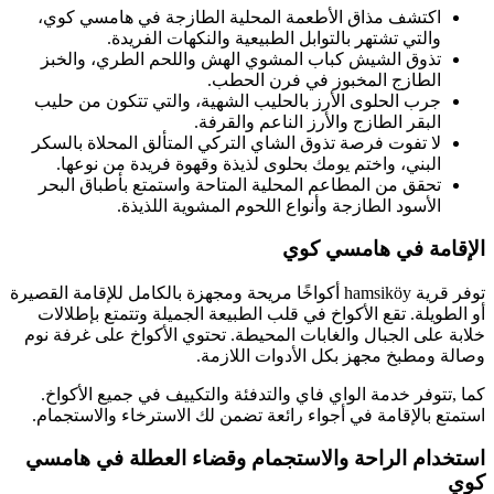
اكتشف مذاق الأطعمة المحلية الطازجة في هامسي كوي،
والتي تشتهر بالتوابل الطبيعية والنكهات الفريدة.
تذوق الشيش كباب المشوي الهش واللحم الطري، والخبز
الطازج المخبوز في فرن الحطب.
جرب الحلوى الأرز بالحليب الشهية، والتي تتكون من حليب
البقر الطازج والأرز الناعم والقرفة.
لا تفوت فرصة تذوق الشاي التركي المتألق المحلاة بالسكر
البني، واختم يومك بحلوى لذيذة وقهوة فريدة من نوعها.
تحقق من المطاعم المحلية المتاحة واستمتع بأطباق البحر
الأسود الطازجة وأنواع اللحوم المشوية اللذيذة.
الإقامة في هامسي كوي
توفر قرية hamsiköy أكواخًا مريحة ومجهزة بالكامل للإقامة القصيرة
أو الطويلة. تقع الأكواخ في قلب الطبيعة الجميلة وتتمتع بإطلالات
خلابة على الجبال والغابات المحيطة. تحتوي الأكواخ على غرفة نوم
وصالة ومطبخ مجهز بكل الأدوات اللازمة.
كما ,تتوفر خدمة الواي فاي والتدفئة والتكييف في جميع الأكواخ.
استمتع بالإقامة في أجواء رائعة تضمن لك الاسترخاء والاستجمام.
استخدام الراحة والاستجمام وقضاء العطلة في هامسي
كوي