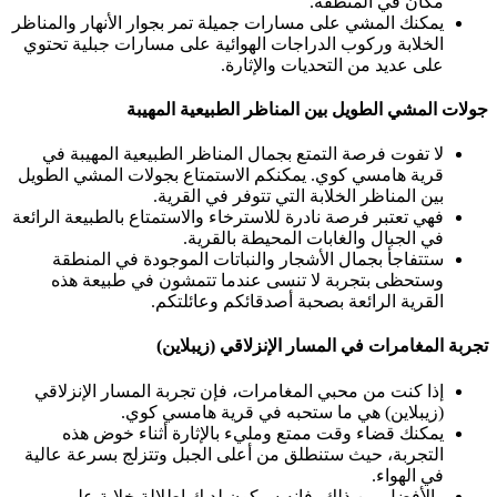
مكان في المنطقة.
يمكنك المشي على مسارات جميلة تمر بجوار الأنهار والمناظر
الخلابة وركوب الدراجات الهوائية على مسارات جبلية تحتوي
على عديد من التحديات والإثارة.
جولات المشي الطويل بين المناظر الطبيعية المهيبة
لا تفوت فرصة التمتع بجمال المناظر الطبيعية المهيبة في
قرية هامسي كوي. يمكنكم الاستمتاع بجولات المشي الطويل
بين المناظر الخلابة التي تتوفر في القرية.
فهي تعتبر فرصة نادرة للاسترخاء والاستمتاع بالطبيعة الرائعة
في الجبال والغابات المحيطة بالقرية.
ستتفاجأ بجمال الأشجار والنباتات الموجودة في المنطقة
وستحظى بتجربة لا تنسى عندما تتمشون في طبيعة هذه
القرية الرائعة بصحبة أصدقائكم وعائلتكم.
تجربة المغامرات في المسار الإنزلاقي (زيبلاين)
إذا كنت من محبي المغامرات، فإن تجربة المسار الإنزلاقي
(زيبلاين) هي ما ستحبه في قرية هامسي كوي.
يمكنك قضاء وقت ممتع ومليء بالإثارة أثناء خوض هذه
التجربة، حيث ستنطلق من أعلى الجبل وتتزلج بسرعة عالية
في الهواء.
والأفضل من ذلك، فإنه سيكون لديك إطلالة خلابة على