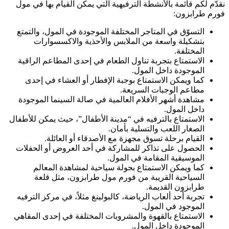
نقدّم لكم قائمة بالأنشطة الترفيهية التي يمكن القيام بها في مول
فورم طرابزون:
التسوّق في المتاجر المختلفة الموجودة في المول، والتمتع
بتشكيلة واسعة من الملابس والأحذية والاكسسوارات
المختلفة.
الاستمتاع بتجربة تناول الطعام في إحدى المطاعم الراقية
الموجودة داخل المول.
كما ويمكن الاستمتاع بوجبة الإفطار أو العشاء في إحدى
مطاعم الوجبات السريعة.
مشاهدة أشهر الأفلام العالمية في صالة السينما الموجودة
داخل المول.
الاستمتاع بالترفيه في “مدينة الأطفال”، حيث يمكن للأطفال
الصغار اللعب والتسلية بأمان.
القيام برحلة تسوق مجهزة مع الأصدقاء أو العائلة.
الحصول على تذاكر للمشاركة في أحد العروض أو الحفلات
الموسيقية المقامة في المول.
كما ويمكن الاستمتاع بجولة سياحية لمشاهدة المعالم
السياحية القريبة من فورم مول طرابزون، مثل قلعة
طرابزون القديمة.
تجربة أحد ألعاب الرياضة، كالبولينغ مثلاً، في مركز الترفيه
الموجود في المول.
الاستمتاع بالقهوة والمشروبات المختلفة في إحدى المقاهي
الموجودة داخل المول.