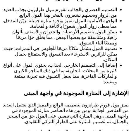
التصميم العصري والجذاب لفورم مول طرابزون يجذب العديد
من الزوار ويجعلهم يشعرون بالفخر بهذا المول الرائع.
الواجهة الأمامية للمول تتميز بوجود منارة جميلة تزيّن المدخل،
مما يعطي زوار المول شعورًا بالأناقة والفخامة.
يتميّز المول بتصميم الأرضيات والجدران والأسقف بألوان
زاهية ومتناسقة مع بعضها البعض، مما يخلق جوًا مريحًا
وممتعًا أثناء التسوق.
تصميم المول يشمل مكانًا مريحًا للجلوس في الممرات، حيث
يمكن للزائرين الاسترخاء بعد التسوق والاستمتاع بجمال
المكان.
إضافةً إلى التصميم الخارجي الجذاب، يحتوي المول على أنواع
كثيرة من المحلات التجارية، بما في ذلك المتاجر الكبرى
والماركات الفاخرة، مما يجعل التسوق فيه تجربة ممتعة
ومفيدة.
الإشارة إلى المنارة الموجودة في واجهة المبنى
يميز مول فورم طرابزون بتصميمه الرائع والمميز الذي يشمل العديد
من العناصر الجذابة، ومن بين هذه العناصر منارته الموجودة في
واجهة المبنى، وهي المنارة التي تضفي على المول جوًا من السحر
والجمال. تم تصميم المنارة على الطراز التركي التقليدي.