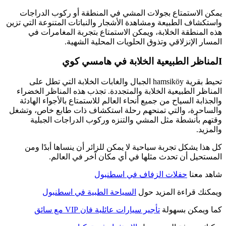
يمكن الاستمتاع بجولات المشي في المنطقة أو ركوب الدراجات
واستكشاف الطبيعة ومشاهدة الأشجار والنباتات المتنوعة التي تزين
هذه المنطقة الخلابة، ويمكن الاستمتاع بتجربة المغامرات في
المسار الإنزلاقي وتذوق الحلويات المحلية الشهية.
Iلمناظر الطبيعية الخلابة في هامسي كوي
تحيط بقرية hamsiköy الجبال والغابات الخلابة التي تطل على
المناظر الطبيعية الخلابة والمتجددة. تجذب هذه المناظر الخضراء
والجذابة السياح من جميع أنحاء العالم للاستمتاع بالأجواء الهادئة
والساحرة، والتي تمنحهم رحلة استكشاف ذات طابع خاص، وتشغل
وقتهم بأنشطة مثل المشي والتنزه وركوب الدراجات الجبلية
والمزيد.
كل هذا يشكل تجربة سياحية لا يمكن للزائر أن ينساها أبدًا ومن
المستحيل أن تحدث مثلها في أي مكان آخر في العالم.
شاهد معنا
حفلات الزفاف في اسطنبول
ويمكنك قراءة المزيد حول
السياحة الطبية في اسطنبول
كما ويمكن بسهولة
تأجير سيارات عائلية فان VIP مع سائق