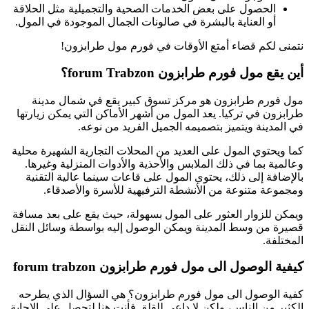
الحصول على بعض الخدمات الصحية والتجميلية مثل الحلاقة
أو العناية بالبشرة في صالونات الجمال الموجودة في المول.
نتمنى لكم قضاء أمتع الأوقات في فورم مول طرابزون!
أين يقع مول فورم طرابزون forum Trabzon؟
مول فورم طرابزون هو مركز تسوق كبير يقع في شمال مدينة
طرابزون في تركيا. يعد المول من أشهر الأماكن التي يمكن زيارتها
في المدينة ويتميز بتصميمه الجميل الفريد من نوعه.
كما ويحتوي المول على العديد من المحلات التجارية الشهيرة محلية
وعالمية بما في ذلك الملابس والأحذية والأدوات المنزلية وغيرها.
بالإضافة إلى ذلك، يحتوي المول على قاعات سينما عالية التقنية
ومجموعة متنوعة من الأنشطة الترفيهية للأسرة والأصدقاء.
ويمكن للزوار العثور على المول بسهولة، حيث يقع على بعد مسافة
قصيرة من وسط المدينة ويمكن الوصول إليه بواسطة وسائل النقل
المختلفة.
كيفية الوصول الى مول فورم طرابزون forum trabzon
كفية الوصول الى مول فورم طرابزون؟ هي السؤال الذي يطرحه
الكثير من الناس، ولكن لا داعي للقلق فأنت هنا لتحصل على الاجابة.