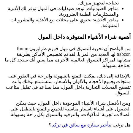
تحتاجه لتجهيز منزلك.
متاجر الصيدليات: توجد صيدليات في المول توفر لك الأدوية
والمستلزمات الطبية الضرورية.
متاجر الأغذية: تحتوي على محلات بيع الأغذية والمشروبات
المتنوعة.
أهمية شراء الأشياء المتوفرة داخل المول
من الواضح أن تجربة التسوق في مول فورم طرابزون forum
trabzon لها العديد من المزايا. لقد تم تخصيص الأماكن بطريقة
مشابهة لمراكز التسوق العالمية الأخرى، مما يعني أنك ستجد كل ما
تحتاجه بسهولة.
بالإضافة إلى ذلك، يمكنك التمتع بالسهولة والراحة في العثور على
منتجات بجميع الأحجام والألوان والأسعار. ستستمتع بوقتك وأنت
تتصفح المحلات التجارية داخل المول، مما يساعد في تقليل متاعب
التسوق.
ومن الأفضل شراء الأشياء الموجودة داخل المول، حيث يمكن
الحصول على أشياء باسعار مناسبة للجميع والتمتع بالتطفل على
الصالات، تجربة المأكولات، والترفيه والتسوق بكل راحة وسهولة.
هل ترغب ب
تأجير سيارة مع سائق في تركيا
؟