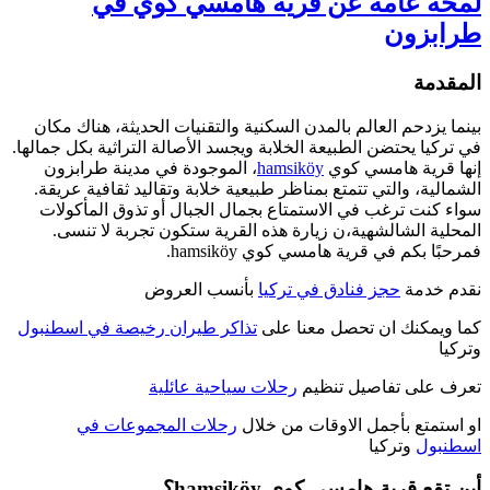
لمحة عامة عن قرية هامسي كوي في
طرابزون
المقدمة
بينما يزدحم العالم بالمدن السكنية والتقنيات الحديثة، هناك مكان
في تركيا يحتضن الطبيعة الخلابة ويجسد الأصالة التراثية بكل جمالها.
إنها قرية هامسي كوي
hamsiköy
، الموجودة في مدينة طرابزون
الشمالية، والتي تتمتع بمناظر طبيعية خلابة وتقاليد ثقافية عريقة.
سواء كنت ترغب في الاستمتاع بجمال الجبال أو تذوق المأكولات
المحلية الشالشهية،ن زيارة هذه القرية ستكون تجربة لا تنسى.
فمرحبًا بكم في قرية هامسي كوي hamsiköy.
نقدم خدمة
حجز فنادق في تركيا
بأنسب العروض
كما ويمكنك ان تحصل معنا على
تذاكر طيران رخيصة في اسطنبول
وتركيا
تعرف على تفاصيل تنظيم
رحلات سياحية عائلية
او استمتع بأجمل الاوقات من خلال
رحلات المجموعات في
اسطنبول
وتركيا
أين تقع قرية هامسي كوي hamsiköy؟