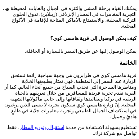
يمكنك القيام برحلة المشي والتنزه في الجبال والغابات المحيطة بها،
التجربة المغامرات في المسار الإنزلاقي (زيبلاين)، تذوق الحلوى
التركية المحلية، والاستمتاع بالأماكن المتاحة للإقامة في الأكواخ
المحلية.
كيف يمكن الوصول إلى قرية هامسي كوي؟
يمكن الوصول إليها عن طريق السفر بالسيارة أو الحافلة.
الخاتمة
قرية هامسي كوي في طرابزون هي وجهة سياحية رائعة تستحق
الزيارة عند السفر إلى المنطقة. فهي تمتاز بطبيعتها الخلابة
ومناظرها الساحرة التي تجذب السياح من جميع أنحاء العالم. كما أن
القرية تقدم تجربة فريدة للمسافرين من خلال تعريفهم بالحياة
الريفية في تركيا وبتقاليدها وثقافاتها وإلى جانب مأكولاتها الشهية
المحلية. إنّ زيارة هامسي كوي ستكون تجربة لا تنسى للذين يرغبون
في استكشاف الجمال الطبيعي وتجربة مغامرات جدّية في طابعٍ
هادئٍ وجميل.
تستطيع بسهولة الاستفادة من خدمة
استقبال وتوديع المطار
، فقط
تواصل مع شركة ترك.