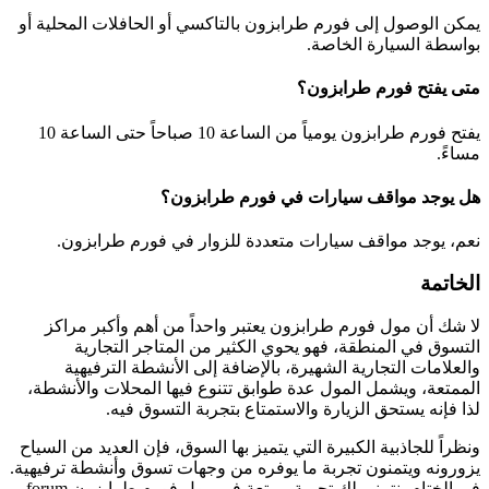
يمكن الوصول إلى فورم طرابزون بالتاكسي أو الحافلات المحلية أو
بواسطة السيارة الخاصة.
متى يفتح فورم طرابزون؟
يفتح فورم طرابزون يومياً من الساعة 10 صباحاً حتى الساعة 10
مساءً.
هل يوجد مواقف سيارات في فورم طرابزون؟
نعم، يوجد مواقف سيارات متعددة للزوار في فورم طرابزون.
الخاتمة
لا شك أن مول فورم طرابزون يعتبر واحداً من أهم وأكبر مراكز
التسوق في المنطقة، فهو يحوي الكثير من المتاجر التجارية
والعلامات التجارية الشهيرة، بالإضافة إلى الأنشطة الترفيهية
الممتعة، ويشمل المول عدة طوابق تتنوع فيها المحلات والأنشطة،
لذا فإنه يستحق الزيارة والاستمتاع بتجربة التسوق فيه.
ونظراً للجاذبية الكبيرة التي يتميز بها السوق، فإن العديد من السياح
يزورونه ويتمنون تجربة ما يوفره من وجهات تسوق وأنشطة ترفيهية.
في الختام، نتمنى لك تجربة ممتعة في مول فورم طرابزون forum