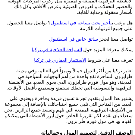
الأنشطة الترفيهية الممتعة والمميزة مثل ركوب المركبات الهوائية
والحضور للحفلات والعروض الضوئية وعرض الأفلام، وكل ذلك
بأسعار معقولة وجذابة للغاية.
هل ترغب ب
تأجير يخت بساعة في اسطنبول
؟ تواصل معنا للحصول
على جميع الترتيبات اللازمة
تواصل معنا لحجز
سائق خاص في اسطنبول
يمكنك معرفة المزيد حول
السياحة العلاجية في تركيا
تعرف معنا على شروط
الاستثمار العقاري في تركيا
تعتبر تركيا من أكثر الدول جمالاً وتميزاً في العالم، وفي مدينة
طرابزون الساحرة تقع واحدة من أهم الوجهات السياحية في
المدينة، وهو مول فورم طرابزون، الذي يحوي العديد من الأنشطة
الترفيهية والتسويقية التي تجعلك تستمتع وتستمتع بأفضل الأوقات.
يشتهر هذا المول بتقديم تجربة تسوق فريدة وفاخرة ويحتوي على
العديد من المتاجر التي تلبي جميع احتياجاتك، بالإضافة إلى مجموعة
من الأنشطة الترفيهية الممتعة التي تلهم وتسعد جميع الزائرين. نحن
سعداء بأن نقدم لكم تقريرنا الخاص حول أبرز الأنشطة التي يمكنكم
القيام بها في مول فورم طرابزون.
الوصف الدقيق لتصميم المول وجمالياته