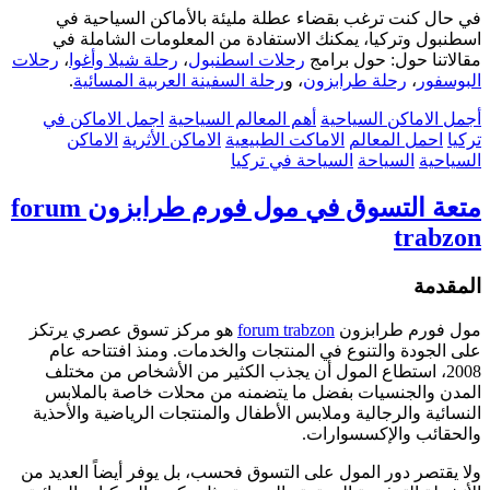
في حال كنت ترغب بقضاء عطلة مليئة بالأماكن السياحية في
اسطنبول وتركيا، يمكنك الاستفادة من المعلومات الشاملة في
مقالاتنا حول: حول برامج
رحلات اسطنبول
،
رحلة شيلا وأغوا
،
رحلات
البوسفور
،
رحلة طرابزون
، و
رحلة السفينة العربية المسائية
.
أجمل الاماكن السياحية
أهم المعالم السياحية
اجمل الاماكن في
تركيا
احمل المعالم
الاماكت الطبيعية
الاماكن الأثرية
الاماكن
السياحية
السياحة
السياحة في تركيا
متعة التسوق في مول فورم طرابزون forum
trabzon
المقدمة
مول فورم طرابزون
forum trabzon
هو مركز تسوق عصري يرتكز
على الجودة والتنوع في المنتجات والخدمات. ومنذ افتتاحه عام
2008، استطاع المول أن يجذب الكثير من الأشخاص من مختلف
المدن والجنسيات بفضل ما يتضمنه من محلات خاصة بالملابس
النسائية والرجالية وملابس الأطفال والمنتجات الرياضية والأحذية
والحقائب والإكسسوارات.
ولا يقتصر دور المول على التسوق فحسب، بل يوفر أيضاً العديد من