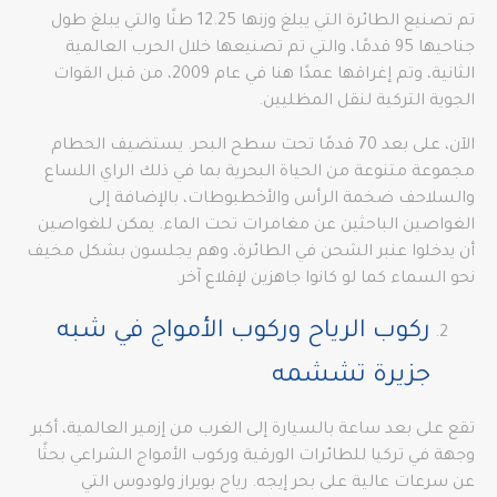
تم تصنيع الطائرة التي يبلغ وزنها 12.25 طنًا والتي يبلغ طول
جناحيها 95 قدمًا، والتي تم تصنيعها خلال الحرب العالمية
الثانية، وتم إغراقها عمدًا هنا في عام 2009، من قبل القوات
الجوية التركية لنقل المظليين.
الآن، على بعد 70 قدمًا تحت سطح البحر. يستضيف الحطام
مجموعة متنوعة من الحياة البحرية بما في ذلك الراي اللساع
والسلاحف ضخمة الرأس والأخطبوطات، بالإضافة إلى
الغواصين الباحثين عن مغامرات تحت الماء. يمكن للغواصين
أن يدخلوا عنبر الشحن في الطائرة، وهم يجلسون بشكل مخيف
نحو السماء كما لو كانوا جاهزين لإقلاع آخر.
ركوب الرياح وركوب الأمواج في شبه
جزيرة تششمه
تقع على بعد ساعة بالسيارة إلى الغرب من إزمير العالمية، أكبر
وجهة في تركيا للطائرات الورقية وركوب الأمواج الشراعي بحثًا
عن سرعات عالية على بحر إيجه. رياح بويراز ولودوس التي