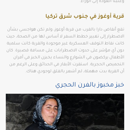
وعلينا العودة إلى الوراء.
قرية أوغوز في جنوب شرق تركيا
تقع أنقاض دارا بالقرب من قرية أوغوز، ولم تكن هواجسي بشأن
الاضطرار إلى تغيير خطط السفر لا أساس لها من الصحة، حيث
كانت نقاط التوقف العسكرية غير موجودة والقرية كانت سلمية
دون أي مؤشر على حدوث الاضطرابات على مسافة قصيرة. كان
الأطفال يركضون في الشوارع والنساء يخبزن الخبز في أفران
التحميص الحجرية. استقرت الأبقار في الحدائق وعلى الرغم من
أن القرية بدت مهملة، لم أشعر بالقلق لوجودي هناك.
خبز مخبوز بالفرن الحجري