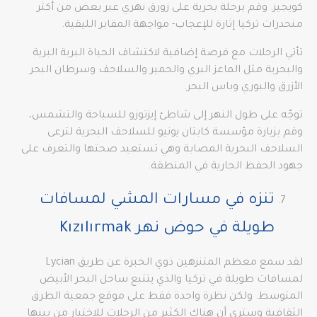
كويجيز. وقم برحلة بحرية على زورق نهري عبر بعض من أكثر
منحدرات تركيا إثارة للإعجاب- مواجهة المقابر الليقية.
تأتي الرحلات مع فرصة إضافية لاكتشاف الحياة البرية البرية
والبحرية مثل الماعز البري والحمير والسلاحف وسرطان البحر
الأزرق والبوري وباس البحر.
توجّه على طول النهر إلى شاطئ إيزتوزو للسباحة والتشمس،
وقم بزيارة مؤسسة كابتان يونيو للسلاحف البحرية لترعى
السلاحف البحرية المصابة وهي تستعيد صحتها والتعرف على
جهود الحفظ الجارية في المنطقة.
تنزه في مسارات المشي لمسافات
طويلة في حوض نهر Kızılırmak
لقد سمع معظم المتنزهين ذوي الخبرة عن طريق Lycian
لمسافات طويلة في تركيا والذي يتتبع ساحل البحر الأبيض
المتوسط. ولكن نظرة واحدة فقط على موقع جمعية الطرق
الثقافية وسترى أن هناك الكثير من الرحلات للاختيار من بينها