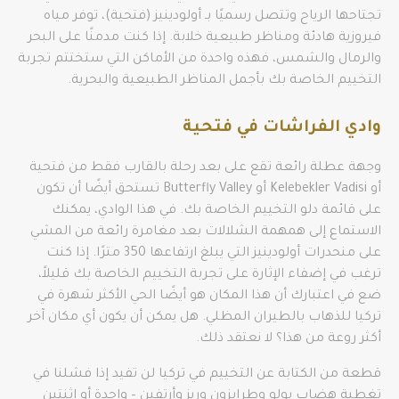
تجتاحها الرياح وتتصل رسميًا بـ أولودينيز (فتحية)، توفر مياه
فيروزية هادئة ومناظر طبيعية خلابة. إذا كنت مدمنًا على البحر
والرمال والشمس، فهذه واحدة من الأماكن التي ستختتم تجربة
التخييم الخاصة بك بأجمل المناظر الطبيعية والبحرية.
وادي الفراشات في فتحية
وجهة عطلة رائعة تقع على بعد رحلة بالقارب فقط من فتحية
أو Kelebekler Vadisi أو Butterfly Valley تستحق أيضًا أن تكون
على قائمة دلو التخييم الخاصة بك. في هذا الوادي، يمكنك
الاستماع إلى همهمة الشلالات بعد مغامرة رائعة من المشي
على منحدرات أولودينيز التي يبلغ ارتفاعها 350 مترًا. إذا كنت
ترغب في إضفاء الإثارة على تجربة التخييم الخاصة بك قليلاً،
ضع في اعتبارك أن هذا المكان هو أيضًا الحي الأكثر شهرة في
تركيا للذهاب بالطيران المظلي. هل يمكن أن يكون أي مكان آخر
أكثر روعة من هذا؟ لا نعتقد ذلك.
قطعة من الكتابة عن التخييم في تركيا لن تفيد إذا فشلنا في
تغطية هضاب بولو وطرابزون وريز وأرتفين – واحدة أو اثنتين