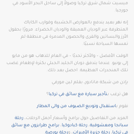
ميسيت شمال شرق تركيا وصولاً إلى ساحل البحر الأسود في
جورجيا.
إنه نهر بعيد يندفع بالعوارض الخشبية وقوارب الكاياك
المتطرفة عبر الوديان العميقة والوديان الخضراء. مرورًا بحقول
الأرز والبساتين والقرى والحصون المدمرة في منطقة لم
تمسها السياحة نسبيًا.
الوقت الأفضل – والأكثر تحديًا – في العام للذهاب هو من مايو
إلى يونيو. عندما يتدفق ذوبان الجليد الجبلي بكثرة لإطعام غضب
تلك المنحدرات العظيمة. احصل بعد ذلك.
بإذن من شبكة ماتادور، بقلم لين مورفي
هل ترغب ب
تأجير سيارة مع سائق في تركيا
؟
نقوم ب
استقبال وتوديع الضيوف من والى المطار
.
المزيد من التفاصيل حول برامج وأسعار أجمل الرحلات،
رحلة
سبانجا ومعشوقية
،
رحلة كبادوكيا
،
برامج طرابزون مع سائق
في تركيا
،
رحلة جزيرة الأميرات
، و
رحلة بورصة
.