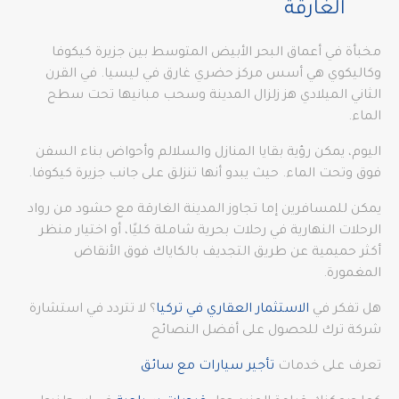
الغارقة
مخبأة في أعماق البحر الأبيض المتوسط بين جزيرة كيكوفا
وكاليكوي هي أسس مركز حضري غارق في ليسيا. في القرن
الثاني الميلادي هز زلزال المدينة وسحب مبانيها تحت سطح
الماء.
اليوم، يمكن رؤية بقايا المنازل والسلالم وأحواض بناء السفن
فوق وتحت الماء. حيث يبدو أنها تنزلق على جانب جزيرة كيكوفا.
يمكن للمسافرين إما تجاوز المدينة الغارقة مع حشود من رواد
الرحلات النهارية في رحلات بحرية شاملة كليًا، أو اختيار منظر
أكثر حميمية عن طريق التجديف بالكاياك فوق الأنقاض
المغمورة.
هل تفكر في
الاستثمار العقاري في تركيا
؟ لا تتردد في استشارة
شركة ترك للحصول على أفضل النصائح
تعرف على خدمات
تأجير سيارات مع سائق