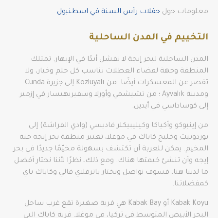
معلومات حول
حفلات رأس السنة في اسطنبول
التخييم في المدن الساحلية
المدن الساحلية لبحر إيجة لا تفشل أبدًا في الإبهار. تمتلك
المنطقة وجهة لقضاء العطلات تناسب كل حلم وخيار، ولا
تقصر عن المعسكرات أيضًا. من Kozluyalı إلى جزيرة Cunda
ومدينة Ayvalık ؛ من تشيشمي وأورلا وسفيريهيسار في إزمير
إلى كوساداسي في أيدين.
من إينبوكو وأكياكا وكيليبيكلر فاديسي (وادي الفراشة) إلى
بوردوبيت وخليج كاباك في موغلا، تعتبر منطقة بحر إيجه جنة
المخيم. يمكن للعربة أن تكتشف بسهولة مخيّمًا جديدًا في بحر
إيجه وأن تنشئ خيمتها هناك. ومع ذلك، نظرًا لأننا نختار أفضل
ما لدينا هنا، فسوف نواصل ونختار باترفلاي فالي وكاباك باي
كمفضلاتنا.
Kabak Koyu أو Kabak Bay هي قرية صغيرة تقع غرب ساحل
البحر الأبيض المتوسط في تركيا، في موغلا. قرية كاباك التي