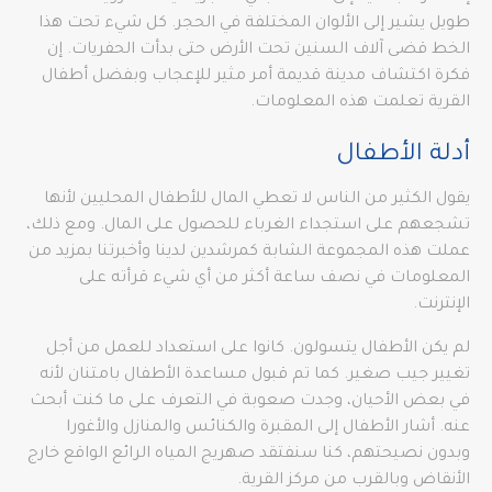
طويل يشير إلى الألوان المختلفة في الحجر. كل شيء تحت هذا
الخط قضى آلاف السنين تحت الأرض حتى بدأت الحفريات. إن
فكرة اكتشاف مدينة قديمة أمر مثير للإعجاب وبفضل أطفال
القرية تعلمت هذه المعلومات.
أدلة الأطفال
يقول الكثير من الناس لا تعطي المال للأطفال المحليين لأنها
تشجعهم على استجداء الغرباء للحصول على المال. ومع ذلك،
عملت هذه المجموعة الشابة كمرشدين لدينا وأخبرتنا بمزيد من
المعلومات في نصف ساعة أكثر من أي شيء قرأته على
الإنترنت.
لم يكن الأطفال يتسولون. كانوا على استعداد للعمل من أجل
تغيير جيب صغير. كما تم قبول مساعدة الأطفال بامتنان لأنه
في بعض الأحيان، وجدت صعوبة في التعرف على ما كنت أبحث
عنه. أشار الأطفال إلى المقبرة والكنائس والمنازل والأغورا
وبدون نصيحتهم، كنا سنفتقد صهريج المياه الرائع الواقع خارج
الأنقاض وبالقرب من مركز القرية.