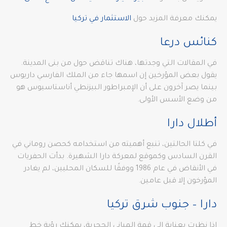
يمكنك معرفة المزيد حول
الاستثمار في تركيا
كنائس درعا
في المقالات التي وجدتها، هناك تناقض حول من بنى المدينة.
يقول بعض المؤرخين إن اسمها جاء من الملك الفارسي داريوس
بينما يصر آخرون على أن الإمبراطور البيزنطي أناستاسيوس هو
من وضع الأسس الأولى.
أطلال دارا
في كلتا الحالتين، تنبع أهميته من استخدامه كحصن روماني في
القرن السادس وكموقع لمعركة دارا الشهيرة. بدأت الحفريات
في الأنقاض في عام 1986 ووفقًا للسكان المحليين، لم يغادر
المؤرخون إلا قبل عامين.
دارا – جنوب شرق تركيا
إذا نظرت بعناية إلى قمة المباني الحجرية، يمكنك رؤية خط