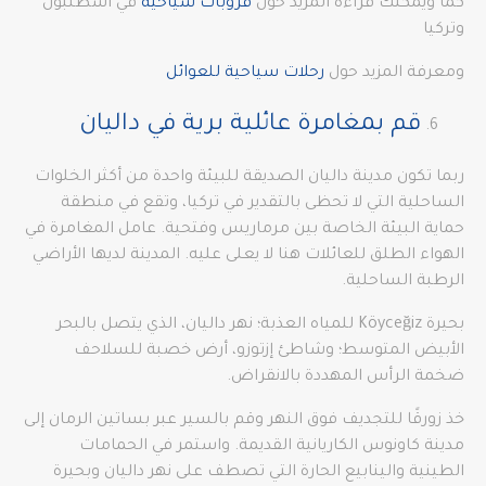
كما ويمكنك قراءة المزيد حول
قروبات سياحية
في اسطنبول
وتركيا
ومعرفة المزيد حول
رحلات سياحية للعوائل
قم بمغامرة عائلية برية في داليان
ربما تكون مدينة داليان الصديقة للبيئة واحدة من أكثر الخلوات
الساحلية التي لا تحظى بالتقدير في تركيا، وتقع في منطقة
حماية البيئة الخاصة بين مرماريس وفتحية. عامل المغامرة في
الهواء الطلق للعائلات هنا لا يعلى عليه. المدينة لديها الأراضي
الرطبة الساحلية.
بحيرة Köyceğiz للمياه العذبة؛ نهر داليان، الذي يتصل بالبحر
الأبيض المتوسط؛ وشاطئ إزتوزو، أرض خصبة للسلاحف
ضخمة الرأس المهددة بالانقراض.
خذ زورقًا للتجديف فوق النهر وقم بالسير عبر بساتين الرمان إلى
مدينة كاونوس الكاريانية القديمة. واستمر في الحمامات
الطينية والينابيع الحارة التي تصطف على نهر داليان وبحيرة