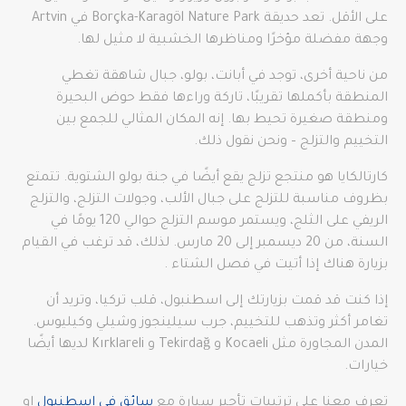
على الأقل. تعد حديقة Borçka-Karagöl Nature Park في Artvin
وجهة مفضلة مؤخرًا ومناظرها الخشبية لا مثيل لها.
من ناحية أخرى، توجد في أبانت، بولو، جبال شاهقة تغطي
المنطقة بأكملها تقريبًا، تاركة وراءها فقط حوض البحيرة
ومنطقة صغيرة تحيط بها. إنه المكان المثالي للجمع بين
التخييم والتزلج – ونحن نقول ذلك.
كارتالكايا هو منتجع تزلج يقع أيضًا في جنة بولو الشتوية. تتمتع
بظروف مناسبة للتزلج على جبال الألب، وجولات التزلج، والتزلج
الريفي على الثلج، ويستمر موسم التزلج حوالي 120 يومًا في
السنة، من 20 ديسمبر إلى 20 مارس. لذلك، قد ترغب في القيام
بزيارة هناك إذا أتيت في فصل الشتاء .
إذا كنت قد قمت بزيارتك إلى اسطنبول، قلب تركيا، وتريد أن
تغامر أكثر وتذهب للتخييم، جرب سيلينجوز وشيلي وكيليوس.
المدن المجاورة مثل Kocaeli و Tekirdağ و Kırklareli لديها أيضًا
خيارات.
تعرف معنا على ترتيبات تأجير سيارة مع
سائق في اسطنبول
او