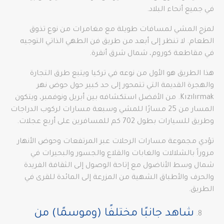
في جميع أنحاء البلاد.
لمزج المشي لمسافات طويلة مع مغامرات من نوع تذوق
الطعام. لا تنظر إلى أبعد من طريق فن الطهي الذاتي التوجيه
في مقاطعة كوروم، شمال شرق أنقرة.
هذا الطريق هو الأول من نوعه في تركيا ويتبع طرق التجارة
والهجرة القديمة التي تتمحور إلى حد كبير حول حوض نهر
Kızılırmak. من الأفضل استكشافه بين أبريل ونوفمبر، ويتكون
المسار من 25 مسارًا للمشي وسبعة مسارات لركوب الدراجات
وطريق للسيارات بطول 702 كم للمسافرين على أربع عجلات.
تؤدي مجموعة مسارات الرحلات عبر المرتفعات وحوض الأنهار
مروراً بالشلالات والغابات والقلاع والجسور والبحيرات في
شمال وسط الأناضول مع إتاحة الوصول إلى الثقافة الفريدة
والحرف والأطباق الشهية من المزرعة إلى المائدة للقرى في
الطريق.
شاهد جانبًا مختلفًا (وموسمًا) من