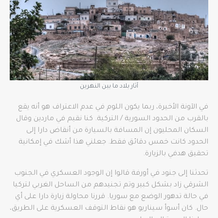
آثار بلاد ما بين النهرين
في الآونة الأخيرة، ربما يكون اللوم في عدم الاعتراف هو أنه يقع
بالقرب من الحدود السورية / التركية. كنا نقيم في ماردين وقال
السكان المحليون إن المسافة بالسيارة من أنقاض دارا إلى
الحدود كانت خمس دقائق فقط. جعلني هذا أشك في إمكانية
تحقيق هدفي بالزيارة.
تحدثنا إلى جنود في أورفة قالوا إن الوجود العسكري في الجنوب
الشرقي زاد بشكل كبير وتم تجنيدهم من الساحل الغربي لتركيا
في حالة تدهور الوضع مع سوريا. قررنا محاولة زيارة دارا على أي
حال. كان أسوأ سيناريو هو نقاط التوقف العسكرية على الطريق،