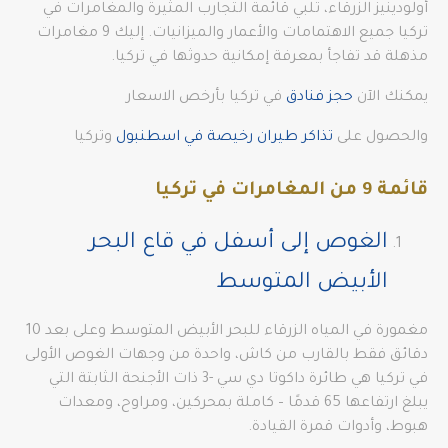
أولودينيز الزرقاء، تلبي قائمة التجارب المثيرة والمغامرات في
تركيا جميع الاهتمامات والأعمار والميزانيات. إليك 9 مغامرات
مذهلة قد تفاجأ بمعرفة إمكانية حدوثها في تركيا.
يمكنك الآن
حجز فنادق
في تركيا بأرخص الاسعار
والحصول على
تذاكر طيران رخيصة في اسطنبول
وتركيا
قائمة 9 من المغامرات في تركيا
الغوص إلى أسفل في قاع البحر
الأبيض المتوسط
مغمورة في المياه الزرقاء للبحر الأبيض المتوسط وعلى بعد 10
دقائق فقط بالقارب من كاش، واحدة من وجهات الغوص الأولى
في تركيا هي طائرة داكوتا دي سي -3 ذات الأجنحة الثابتة التي
يبلغ ارتفاعها 65 قدمًا – كاملة بمحركين، ومراوح، ومعدات
هبوط، وأدوات قمرة القيادة.