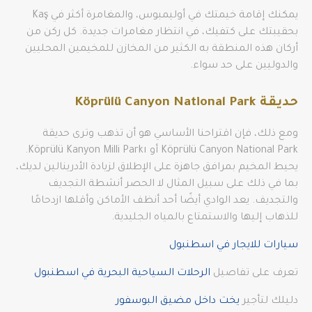
يمكنك إقامة خيمتك في أوليمبوس، والمغامرة أكثر في Kaş
بحقيبتك على كتفيك، في انتظار مغامرات جديدة. كل ركن من
أركان هذه المنطقة به الكثير من المخازن للمخيمين المحليين
والدوليين على حد سواء.
حديقة Köprülü Canyon National Park
ومع ذلك، فإن اقتراحنا الأساسي هو أن تذهب وترى حديقة
Köprülü Canyon National Park أو Köprülü Kanyon Milli Parkı.
يحيط المخيم بمرافق جاهزة على الإطلاق لزيادة الأدرينالين لديك،
بما في ذلك على سبيل المثال لا الحصر أنشطة التجديف
والتجديف. يعد الوادي أيضًا أحد أنظف الأماكن وأقلها ازدحامًا
للذهاب إليها والاستمتاع بالمياه الجليدية.
سيارات للايجار في اسطنبول
تعرف على تفاصيل
الرحلات السياحية البحرية في اسطنبول
دليلك لتأجير
يخت داخل مضيق البوسفور