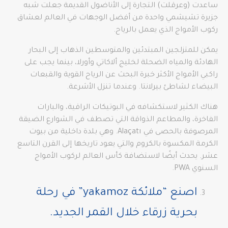
ساعدت (وعرقلت) التجارة إلى الأناضول القديمة جعلت شبه
جزيرة تشيشمي واحدة من أفضل الوجهات في العالم لعشاق
ركوب الأمواج الذي يعمل بالرياح.
يمكن للمتزلجين المبتدئين والمتوسطين الذهاب إلى البحار
الهادئة والمياه الضحلة لخليج ألاكاتي وأورلا، بينما يجب على
راكبي الأمواج الأكثر خبرة البحث عن الرياح القوية والقبعات
البيضاء لشاطئ بيرلانتا. وعندما تنزل الأشرعة.
هناك الكثير لاستكشافه في البوتيكات الراقية، والبارات
الفاخرة، والمطاعم الذواقة التي تصطف في الشوارع الضيقة
المرصوفة بالحصى في Alaçatı. وهي بلدة داخلية من بيوت
الكرمة المكسوة بالكروم والتي يعود تاريخها إلى القرن التاسع
عشر. يحدث أيضًا لاستضافة كأس العالم لركوب الأمواج
السنوي PWA.
اصنع “ملائكة yakamoz” في رحلة
بحرية زرقاء خلال القمر الجديد.