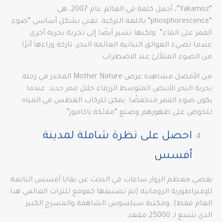
“Yakamoz”، أجمل كلمة في العالم عام 2007، هي
“phosphorescence” باللغة التركية. تعني بشكل أساسي “ضوء
القمر على الماء”. ولكنها تشير أيضًا إلى تجربة بحرية أخرى
عندما تضيء العوالق النباتية العائمة البحر، تاركة وراءها أثرًا
من الضوء المتلألئ عند الاضطراب.
من الأفضل مشاهدة عرض Mother Nature المخدر في رحلة
بحرية البحر الأبيض المتوسط الزرقاء خلال قمر جديد. عندما
يكون ضوء القمر منخفضًا. يمكن للركاب الغطس في المياه
للخوض على ظهورهم وصنع “ملائكة ياكاموز”.
احصل على نظرة شاملة لمدينة
أفسس
يقضي معظم الزوار ساعات في البحث عن بقايا أفسس التابعة
للإمبراطورية الرومانية (تم تصنيفها كموقع للتراث العالمي هذا
العام فقط). ومكتبة سيلسوس الشاهقة والمسرح الكبير
الذي يتسع لـ 25000 مقعد.