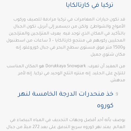
تركيا في كارتالكايا
قد تكون خيارات المغامرات في تركيا مرادفة للصيف وركوب
الأمواج والشواطئ. ولكن من ديسمبر إلى أبريل، تكون الجبال
بالتأكيد في المكان الذي توجد فيه. يعرف المتزلجين والمتزلجين
المحليين ركوبهم في منتجع كارتالكايا – 3 ساعات من اسطنبول
و1500 متر فوق مستوى سطح البحر في جبال كوروغلو، إنه
مكان شتوي جميل.
من المفيد أن تعرف: Dorukkaya Snowpark هو المكان المناسب
للتزلج على الجليد. إنه منتزه الثلج الوحيد في تركيا. إنه لأمر
مدهش.
خذ منحدرات الدرجة الخامسة لنهر
كوروه
يوصف بأنه أحد أفضل وجهات التجديف في المياه البيضاء في
العالم. يمتد نهر كوروه سريع التدفق على بعد 272 ميلاً من جبال