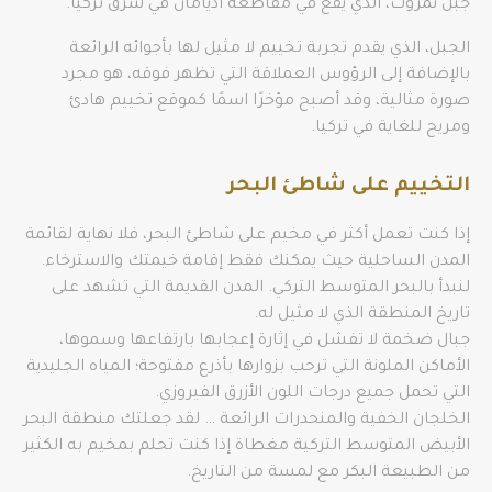
جبل نمروت، الذي يقع في مقاطعة أديامان في شرق تركيا.
الجبل، الذي يقدم تجربة تخييم لا مثيل لها بأجوائه الرائعة
بالإضافة إلى الرؤوس العملاقة التي تظهر فوقه، هو مجرد
صورة مثالية، وقد أصبح مؤخرًا اسمًا كموقع تخييم هادئ
ومريح للغاية في تركيا.
التخييم على شاطئ البحر
إذا كنت تعمل أكثر في مخيم على شاطئ البحر، فلا نهاية لقائمة
المدن الساحلية حيث يمكنك فقط إقامة خيمتك والاسترخاء.
لنبدأ بالبحر المتوسط التركي. المدن القديمة التي تشهد على
تاريخ المنطقة الذي لا مثيل له.
جبال ضخمة لا تفشل في إثارة إعجابها بارتفاعها وسموها،
الأماكن الملونة التي ترحب بزوارها بأذرع مفتوحة؛ المياه الجليدية
التي تحمل جميع درجات اللون الأزرق الفيروزي.
الخلجان الخفية والمنحدرات الرائعة … لقد جعلتك منطقة البحر
الأبيض المتوسط التركية مغطاة إذا كنت تحلم بمخيم به الكثير
من الطبيعة البكر مع لمسة من التاريخ.