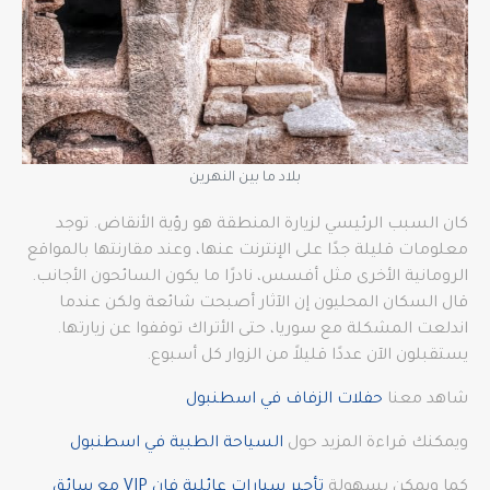
بلاد ما بين النهرين
كان السبب الرئيسي لزيارة المنطقة هو رؤية الأنقاض. توجد
معلومات قليلة جدًا على الإنترنت عنها، وعند مقارنتها بالمواقع
الرومانية الأخرى مثل أفسس، نادرًا ما يكون السائحون الأجانب.
قال السكان المحليون إن الآثار أصبحت شائعة ولكن عندما
اندلعت المشكلة مع سوريا، حتى الأتراك توقفوا عن زيارتها.
يستقبلون الآن عددًا قليلاً من الزوار كل أسبوع.
شاهد معنا
حفلات الزفاف في اسطنبول
ويمكنك قراءة المزيد حول
السياحة الطبية في اسطنبول
كما ويمكن بسهولة
تأجير سيارات عائلية فان VIP مع سائق