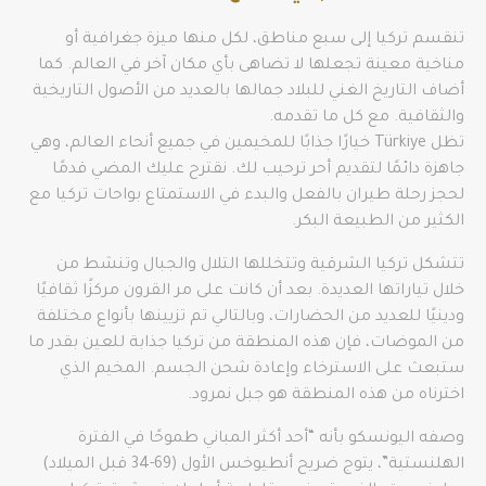
تنقسم تركيا إلى سبع مناطق، لكل منها ميزة جغرافية أو
مناخية معينة تجعلها لا تضاهى بأي مكان آخر في العالم. كما
أضاف التاريخ الغني للبلاد جمالها بالعديد من الأصول التاريخية
والثقافية. مع كل ما تقدمه.
تظل Türkiye خيارًا جذابًا للمخيمين في جميع أنحاء العالم، وهي
جاهزة دائمًا لتقديم أحر ترحيب لك. نقترح عليك المضي قدمًا
لحجز رحلة طيران بالفعل والبدء في الاستمتاع بواحات تركيا مع
الكثير من الطبيعة البكر.
تتشكل تركيا الشرقية وتتخللها التلال والجبال وتنشط من
خلال تياراتها العديدة. بعد أن كانت على مر القرون مركزًا ثقافيًا
ودينيًا للعديد من الحضارات، وبالتالي تم تزيينها بأنواع مختلفة
من الموضات، فإن هذه المنطقة من تركيا جذابة للعين بقدر ما
ستبعث على الاسترخاء وإعادة شحن الجسم. المخيم الذي
اخترناه من هذه المنطقة هو جبل نمرود.
وصفه اليونسكو بأنه “أحد أكثر المباني طموحًا في الفترة
الهلنستية”، يتوج ضريح أنطيوخس الأول (69-34 قبل الميلاد)