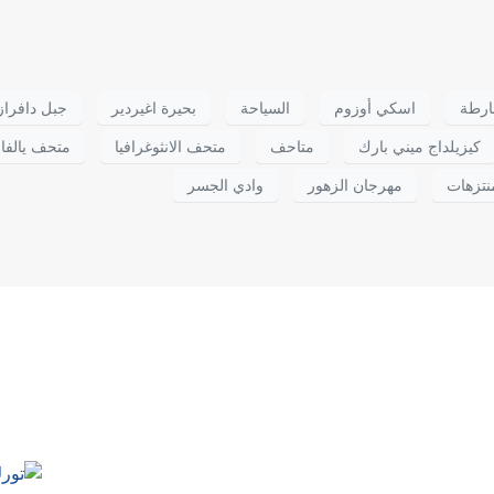
ارطة
اسكي أوزوم
السياحة
بحيرة اغيردير
جبل دافراز
كيزيلداج ميني بارك
متاحف
متحف الانثوغرافيا
متحف يالفا
نتزهات
مهرجان الزهور
وادي الجسر