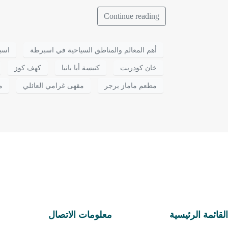
Continue reading
أهم المعالم والمناطق السياحية في اسبرطة
اسب
خان كودريت
كنيسة أيا بانيا
كهف كوز
مطعم ماماز برجر
مقهى غرامي العائلي
م
القائمة الرئيسية
معلومات الاتصال