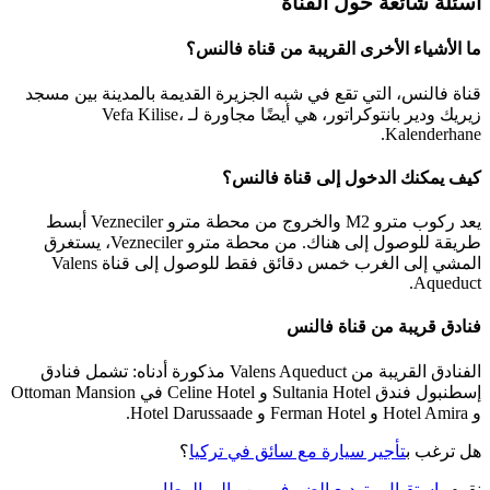
أسئلة شائعة حول القناة
ما الأشياء الأخرى القريبة من قناة فالنس؟
قناة فالنس، التي تقع في شبه الجزيرة القديمة بالمدينة بين مسجد
زيريك ودير بانتوكراتور، هي أيضًا مجاورة لـ Vefa Kilise،
Kalenderhane.
كيف يمكنك الدخول إلى قناة فالنس؟
يعد ركوب مترو M2 والخروج من محطة مترو Vezneciler أبسط
طريقة للوصول إلى هناك. من محطة مترو Vezneciler، يستغرق
المشي إلى الغرب خمس دقائق فقط للوصول إلى قناة Valens
Aqueduct.
فنادق قريبة من قناة فالنس
الفنادق القريبة من Valens Aqueduct مذكورة أدناه: تشمل فنادق
إسطنبول فندق Sultania Hotel و Celine Hotel في Ottoman Mansion
و Hotel Amira و Ferman Hotel و Hotel Darussaade.
هل ترغب ب
تأجير سيارة مع سائق في تركيا
؟
نقوم ب
استقبال وتوديع الضيوف من والى المطار
.