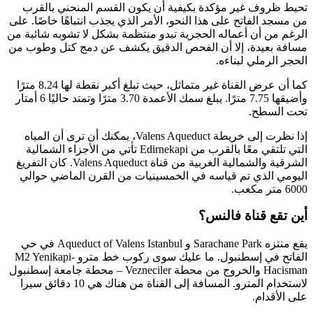
تحيط ظروف غير مؤكدة بكيفية أن يكون القسم المنحني بالقرب
من مسجد الفاتح على هذا النحو، الأمر الذي يجذب انتباهًا خاصًا. على
الرغم من أن أعماله الحجرية تبدو منتظمة بشكل لا تشوبه شائبة من
مسافة بعيدة، إلا أن الفحص الدقيق يكشف عن دمج كتل وطوب من
الحجر الرملي لبناءه.
كما أن عرض القناة غير متماثل، حيث تبلغ أكبر نقطة لها 8.24 مترًا
وأضيقها 7.75 مترًا. يبلغ سمك الأعمدة 3.70 مترًا وتمتد حاليًا 6 أمتار
تحت السطح.
إذا نظرت إلى خريطة Valens Aqueduct، يمكنك أن ترى أن المياه
التي تلتقي معًا بالقرب من Edirnekapi تأتي من الأجزاء الشمالية
الشرقية والشمالية الغربية من قناة Valens Aqueduct. كان التفريغ
اليومي الذي تم قياسه في الخمسينيات من القرن الماضي حوالي
6000 متر مكعب.
أين تقع قناة فالنس؟
يقع منتزه Sarachane Park و Aqueduct of Valens Istanbul في حي
الفاتح في إسطنبول. ما عليك سوى ركوب خط مترو M2 Yenikapi-
Hacisman والخروج من محطة Vezneciler – محطة جامعة إسطنبول
لاستخدام المترو. المسافة إلى القناة من هناك هي 10 دقائق سيرا
على الأقدام.