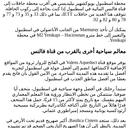
محطة اسطنبول بويوكشهير بيليديسي هي أقرب محطة حافلات إلى
قناة فالنس المائية في اسطنبول إذا كنت بحاجة إلى ركوب الحافلة.
تتوقف هنا العديد من حافلات IETT، بما في ذلك 33 و 35 و 73 و 77 و
78 و 80 و 82 و 92.
يمكنك أن تأخذ Marmaray من الجانب الأناضولي في اسطنبول
والتغيير إلى خط مترو M2 Yenikapi – Haciosman في محطة
Yenikapi.
معالم سياحية أخرى بالقرب من قناة فالنس
يوفر موقع قناة Valens Aqueduct في الفاتح للزوار ثروة من المواقع
الإضافية لاكتشافها. انضم إلى أفضل جولة في اسطنبول لتجربة
أفضل ما تقدمه هذه المدينة الساحرة. من الآمن القول بأن فاتح يقدم
بعضًا من أفضل مناطق الجذب في اسطنبول.
ستبدأ رحلتك في أفضل وجهة سياحية في اسطنبول، متحف آيا
صوفيا. ستتمكن من تخطي الانتظار ورؤية هذا المعلم المعماري
المهم بنفسك. مع تاريخ يمتد لأكثر من 15 قرنًا، حمل هذا المتحف
قدرًا هائلاً من التاريخ على أكتافه ككاتدرائية بطريركية مسيحية
أرثوذكسية يونانية ومسجد إمبراطوري عثماني.
بعد ذلك، ستجد Basilica Cistern، أكبر صهريج قديم تحت الأرض في
المدينة. بالنظر إلى أن هذا الصهريج التاريخي الضخم قد تم تشييده