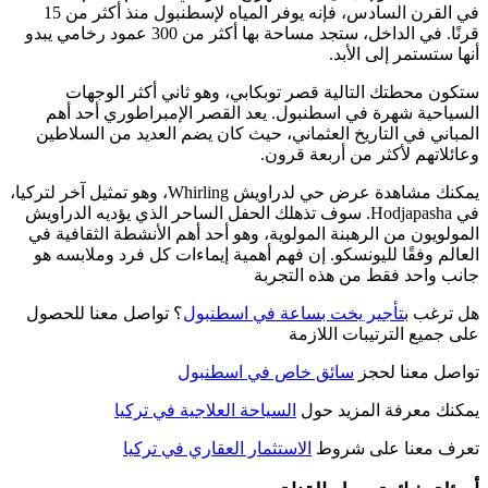
في القرن السادس، فإنه يوفر المياه لإسطنبول منذ أكثر من 15
قرنًا. في الداخل، ستجد مساحة بها أكثر من 300 عمود رخامي يبدو
أنها ستستمر إلى الأبد.
ستكون محطتك التالية قصر توبكابي، وهو ثاني أكثر الوجهات
السياحية شهرة في اسطنبول. يعد القصر الإمبراطوري أحد أهم
المباني في التاريخ العثماني، حيث كان يضم العديد من السلاطين
وعائلاتهم لأكثر من أربعة قرون.
يمكنك مشاهدة عرض حي لدراويش Whirling، وهو تمثيل آخر لتركيا،
في Hodjapasha. سوف تذهلك الحفل الساحر الذي يؤديه الدراويش
المولويون من الرهبنة المولوية، وهو أحد أهم الأنشطة الثقافية في
العالم وفقًا لليونسكو. إن فهم أهمية إيماءات كل فرد وملابسه هو
جانب واحد فقط من هذه التجربة
هل ترغب ب
تأجير يخت بساعة في اسطنبول
؟ تواصل معنا للحصول
على جميع الترتيبات اللازمة
تواصل معنا لحجز
سائق خاص في اسطنبول
يمكنك معرفة المزيد حول
السياحة العلاجية في تركيا
تعرف معنا على شروط
الاستثمار العقاري في تركيا