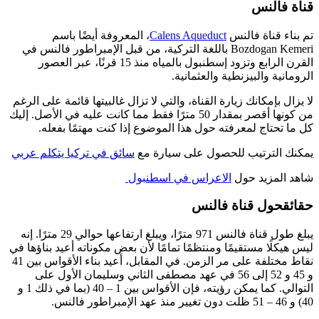
قناة فالنس
تم بناء قناة فالنس
Calens Aqueduct
، المعروفة أيضًا باسم
Bozdogan Kemeri باللغة التركية، من قبل الإمبراطور فالنس في
القرن الرابع وتزود إسطنبول بالمياه منذ 15 قرنًا، عبر العصور
الرومانية والبيزنطية والعثمانية.
لا يزال بإمكانك زيارة القناة، والتي لا تزال غالبيتها قائمة على الرغم
من كونها أقصر بمقدار 50 مترًا فقط مما كانت عليه في الأصل. إليك
كل ما تحتاج لمعرفته حول هذا الموضوع إذا كنت مهتمًا بفعله.
يمكنك الترتيب للحصول على سيارة مع
سائق في تركيا يتكلم عربي
شاهد المزيد حول
الاعراس في اسطنبول
حقائقحول قناة فالنس
يبلغ طول قناة فالنس 971 مترًا، ويبلغ ارتفاعها حوالي 29 مترًا. إنه
ليس هيكلًا مستقيمًا ومنتظمًا تمامًا لأن بعض مكوناته أعيد بناؤها في
نقاط مختلفة على مر الزمن. في المقابل، أعيد بناء الأقواس بين 41
و 45 و 52 إلى 56 في عهد مصطفى الثاني وسليمان الأول على
التوالي. كما يمكن رؤيته، فإن الأقواس بين 1 – 40 (بما في ذلك 1 و
40) و 46 – 51 ظلت دون تغيير منذ عهد الإمبراطور فالنس.