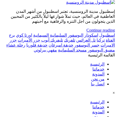
إسطنبول مدينة الرومنسية، تعتبر اسطنبول من أشهر المدن
العاطفية في العالم، حيث تملأ شوارعها ليلاً بالكثير من المحبين
الذين يتجولون من اجل التنزه والرفاهية مع أحبتهم
Continue reading
اسطنبول
اسكودار
البوسفور
السليمانية
السيمانية
اورتا كوي
برج
الفتاة
تركيا
تل العرائس
تلفريك
تليفريك أيوب
جزر الأميرات
جزر
الاميرات
جسر البوسفور
حديقة اميرغان
حديقة فلوريا
رحلة عشاء
مضيق البوسفور
مسجد السليمانية
مقهي بيرلوتي
القائمة الرئيسية
الرئيسية
خدماتنا
المدونة
من نحن
اتصل بنا
×
الرئيسية
خدماتنا
المدونة
من نحن