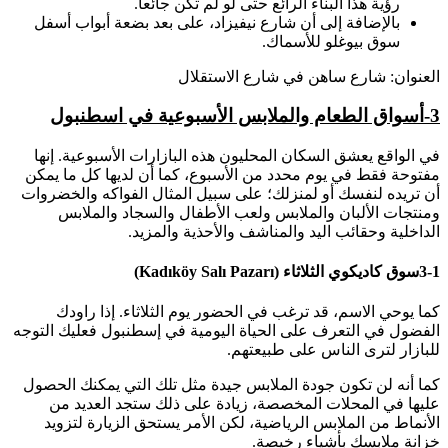
رؤية هذا البناء الرائع حتى لو لم تكن جائعا.
بالإضافة إلى أن شارع نيفيزاد، على بعد بضعة أبواب أسفل
سوق بيوغلو للأسماك.
العنوان: شارع ساهن في شارع الاستقلال
3-
أسواق الطعام والملابس الأسبوعية في اسطنبول
في الواقع يعشق السكان المحليون هذه البازارات الأسبوعية. إنها
مفتوحة فقط في يوم محدد من الأسبوع، كما أن لديها كل ما يمكن
أن تريده لنفسك أو لمنزلك؛ على سبيل المثال الفواكه والخضروات
ومنتجات الألبان والملابس ولعب الأطفال والسجاد والملابس
الداخلية وحقائب اليد والمناشف والأحذية والمزيد.
3-1سوق كاديكوي الثلاثاء (Kadıköy Salı Pazarı)
كما يوحي الاسم، قد ترغب في الحضور يوم الثلاثاء. إذا راودك
الفضول في التعرف على الحياة اليومية في إسطنبول فعليك التوجه
للبازار لترى الناس على طبيعتهم.
كما أنه لن تكون جودة الملابس جيدة مثل تلك التي يمكنك الحصول
عليها في المحلات المخصصة، زيادة على ذلك ستجد العديد من
الأنماط من الملابس الرياضية، لكن الأمر يستحق الزيارة لتزويد
خزانة ملابسك بأشياء رخيصة.