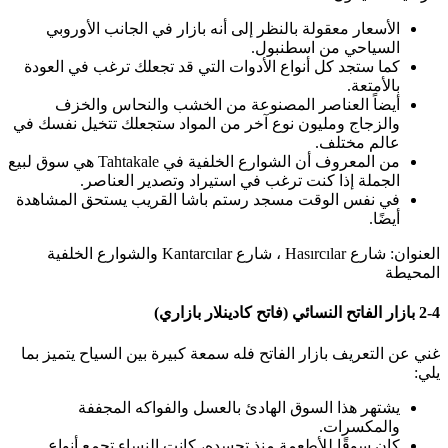
الأسعار معقولة بالنظر إلى أنه بازار في الجانب الأوروبي
السياحي من اسطنبول.
كما ستجد كل أنواع الأدوات التي قد تجعلك ترغب في العودة
بالأمتعة.
أيضاً العناصر المصنوعة من الخشب والنحاس والخزف
والزجاج ومليون نوع آخر من المواد ستجعلك تتخيل نفسك في
عالم مختلف.
من المعروف أن الشوارع الخلفية في Tahtakale هي سوق لبيع
الجملة إذا كنت ترغب في استيراد وتصدير العناصر.
في نفس الوقت مسجد رستم باشا القريب يستحق المشاهدة
أيضًا.
العنوان: شارع Hasırcılar ، شارع Kantarcılar والشوارع الخلفية
المحيطة
2-4 بازار الفاتح النسائي (فاتح كادينلار بازاري)
غني عن التعريف بازار الفاتح فله سمعة كبيرة بين السياح يتميز بما
يلي:
يشتهر هذا السوق الهادئ بالعسل والفواكه المجففة
والمكسرات.
كان سوقًا للأطعمة منذ تجسده، كانت النساء تجمع أنواع