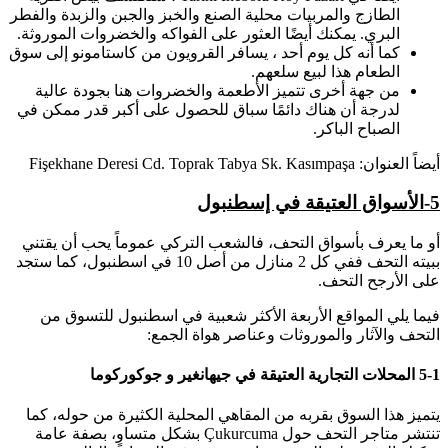
الطازج والمربيات محلية الصنع والخبز والجبن والزبدة والفطر
البري. يمكنك أيضًا العثور على الفواكه والخضروات الموروثة.
كما أنه كل يوم أحد ، يسافر القرويون من كاستامونو إلى سوق
الطعام هذا لبيع سلعهم.
من جهة أخرى تتميز الأطعمة والخضروات هنا بجودة عالية
لدرجة أن هناك دائمًا سباق للحصول على أكبر قدر ممكن في
الصباح الباكر.
أيضاً العنوان: Fişekhane Deresi Cd. Toprak Tabya Sk. Kasımpaşa
5-
الأسواق العتيقة في إسطنبول
أو ما يعرف بأسواق التحف، فالشعب التركي عموماً يحب أن يقتني
ببيته التحف ففي كل 2 منازل من أصل 10 في اسطنبول، كما ستجد
على الأرجح التحف.
فيما يلي المواقع الأربعة الأكثر شعبية في اسطنبول للتسوق من
التحف والآثار والموروثات وعناصر هواة الجمع:
5-1 المحلات التجارية العتيقة في جيهانغير و جوكوركوما
يتميز هذا السوق بقربه من المقاهي المحلية الكثيرة من حوله، كما
تنتشر متاجر التحف حول Çukurcuma بشكل متساوٍ، بصفة عامة