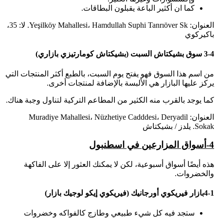
كما ان أكثير الباعة يقبلون البطاقات.
العنوان: Yeşilköy Mahallesi، Hamdullah Suphi Tanrıöver Sk. لا: 35،
باكيركوي
3-4 سوق بشيكتاش السبت (بشيكتاش كومارتيزي بازاري)
من اسم هذا السوق فهو يفتح يوم السبت، بالطبع أكثر المنتجات التي
يركز عليها البازار هي الألبسة بالإضافة لمنتجات أخرى.
كما يوجد بالقرب منه الكثير من المطاعم التركية لتناول وجبة هناك.
العنوان: Muradiye Mahallesi، Nüzhetiye Cadddesi، Deryadil
Sokak. يلدز / بشيكتاش
4-
أسواق المزارعين في اسطنبول
هذه أيضًا أسواق أسبوعية، لكن لا يمكنك العثور إلا على الفاكهة
والخضروات.
4-1بازار فيريكوي أورجانيك (فيريكوي إيكو لوجيك بازار)
ستجد فيه كل شيء طبيعي وطازج كالفواكه وخضروات