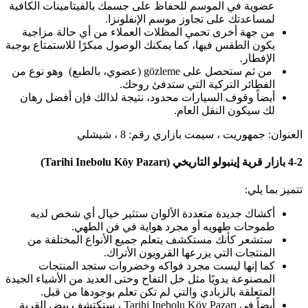
عضوية في الموسم للحفاظ على جسمك بالفيتامينات الكافية
لمساعدتك على تجاوز موسم الإنفلونزا.
من جهة أخرى تحمي المظلات العملاء من أي حالة مزاجية
يكون الطقس فيها، كما يمكنك الوصول مبكرًا للاستمتاع بوجبة
الإفطار.
من ثم ستحصل على gözleme (عضوي، بالطبع) وهو نوع من
الفطائر التركية التي ستدفئ روحك.
أيضاً وقوف السيارات محدود، نتيجة لذالك فإن أفضل رهان
لك سيكون النقل العام.
العنوان: جمهوريت ، سيمت بازاري رقم: 8 ، شيشلي
4-2 بازار قرية إينبولو التاريخي (Tarihi Inebolu Köy Pazarı)
تتميز بما يلي:
أكشاك جديدة متعددة الألوان ستثير خيال أي شخص لديه
طموحات طهويه أو مجرد هواية في فن الطهي.
ستشعر كأنك مستكشف يتعلم جميع الأنواع المختلفة من
المنتجات التي يزرعها القرويون الأتراك.
كما إنها ليست مجرد فواكه وخضروات ستجد المنتجات
المصنوعة يدويًا مثل خل التفاح وحتى العديد من الأشياء الجيدة
المتعلقة بالزبادي والتي لم تكن تعلم بوجودها من قبل.
أيضاً في Tarihi Inebolu Köy Pazarı ، ستكتشف بيض القرية