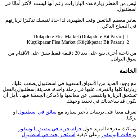
ليس من الخطر زيارة هذه البازارات، رغم أنها ليست الأكثر أمانًا في
اسطنبول.
يغادر معظم البائعين وقت الظهيرة، لذا حدد لنفسك تذكيرًا لزيارتهم
في الصباح الباكر.
Dolapdere Flea Market (Dolapdere Bit Pazarı)
Küçükpazar Flea Market (Küçükpazar Bit Pazarı)
من ناحية أخرى يقع على بعد 20 دقيقة فقط سيرًا على الأقدام من
سوق التوابل.
الخاتمة
مع وجود العديد من الأسواق الشعبية في اسطنبول يصعب عليك
زيارتها كلها والتعرف عليها في رحلة واحدة، فمدينة إسطنبول بالفعل
تستحق الزيارة والتقصي عن معالمها والأماكن الجميلة فيها، نأمل أن
نكون قد ساعدناك في تحديد وجهتك.
تعرف معنا على ترتيبات تأجير سيارة مع
سائق في اسطنبول
او
تركيا.
ويمكنك معرفة المزيد حول
جولة بحرية في مضيق البوسفور
و
رحلات البوسفور
وعلى كيفية
استئجار يخت في اسطنبول