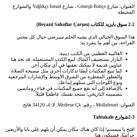
العنوان: شارع Güneşli Bahçe ، شارع Yağlıkçı İsmail والشوارع
المحيطة
2-2 سوق بايزيد للكتاب (Beyazıt Sahaflar Çarşısı)
هذا السوق الخيالي الذي يشبه الحلم سيرضي خيال كل محبي
القراءة، من أهم ما ينفرد به:
الغالبية العظمى من الكتب دينية.
البازار يستضيف أكشاك لبيع الكتب المستعملة. قد تجد هنا
عناوين قديمة لا يمكنك تعقبها في أي مكان آخر.
كما تبيع المكتبات أيضًا تذكارات أخرى مثل مسبحة الصلاة
والعطور المعطرة من الشرق الأوسط والإشارات المرجعية
ونوع اللوحات التي ستلهم إبداعك.
بالإضافة إلى أنه تقع جميع المكتبات في فناء رومانسي
بتصميمه التاريخي؛ ستجد نفسك عاطفيًا قليلاً.
العنوان: Mollafenari ، رقم: Medrese Çk. لا: 4، 34120 فاتح
2-3شوارع Tahtakale
افتح يا سمسم! إذا كان هناك مكان يمكن أن يلهم علي بابا والأربعين
حراميًا، فسيكون هنا