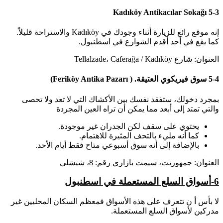
5-3 Kadıköy Antikacılar Sokağı
إنه موقع رائع للزيارة أثناء وجودك في Kadıköy والاستراحة قليلاً.
كما يقع في أحد أقدم الشوارع في اسطنبول.
العنوان: شارع Tellalzade، Caferağa / Kadıköy
5-4 سوق فيريكوي العتيقة. ( Feriköy Antika Pazarı)
بمجرد دخولك، ستفقد نفسك بين الأكشاك التي لا تعد ولا تحصى
والتي تمتد إلى أبعد مما يمكن أن تراه العين المجردة
يحتوي على سقف لكن الجدران غير موجودة.
كما أنه مليء بالتحف المثيرة للاهتمام.
بالإضافة إلى أنه سوق أسبوعي متاح فقط أيام الأحد.
العنوان: جمهوريت، سيمت بازاري رقم: 8، شيشلي
6-
أسواق السلع المستعملة في اسطنبول
لا بأس أ ن تتعرف على هذه الأسواق فمعظم السكان المحليين غير
مدركين لأسواق السلع المستعملة.