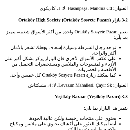
العنوان: Hasanpaşa، Mandıra Cd. لا: 1، كاديكوي
3-2 بازار Ortaköy High Society (Ortaköy Sosyete Pazarı)
تعتبر Ortaköy Sosyete Pazarı واحدة من أكثر الأسواق شعبية، يتميز
بما يلي:
تواجد رجال الشرطة وسيارة إسعاف يجعلك تشعر بالأمان
أكثر والراحة.
على عكس الأسواق الأخرى فإن البازار يركز بشكل أكبر على
الأزياء والمنسوجات والملابس ومستحضرات التجميل من
الأطعمة والخضروات.
كما يمكنك زيارة Ortaköy Sosyete Pazarı كل خميس وأحد.
العنوان: Levazım Mahallesi، Çayır Sk. لا: 4، بشيكتاش
3-3 Yeşilköy Bazaar (Yeşilköy Pazarı)
يتميز هذا البازار بما يلي:
يحتوي على منتجات رخيصة ولكن عالية الجودة.
أيضاً يمكنك العثور على أكشاك تحتوي على ملابس ومكياج
وإكسسوارات وغيرها الكثير.