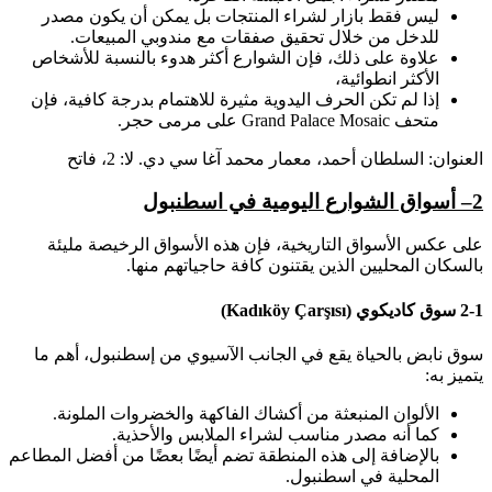
ليس فقط بازار لشراء المنتجات بل يمكن أن يكون مصدر
للدخل من خلال تحقيق صفقات مع مندوبي المبيعات.
علاوة على ذلك، فإن الشوارع أكثر هدوء بالنسبة للأشخاص
الأكثر انطوائية،
إذا لم تكن الحرف اليدوية مثيرة للاهتمام بدرجة كافية، فإن
متحف Grand Palace Mosaic على مرمى حجر.
العنوان: السلطان أحمد، معمار محمد آغا سي دي. لا: 2، فاتح
2
– أسواق الشوارع اليومية في اسطنبول
على عكس الأسواق التاريخية، فإن هذه الأسواق الرخيصة مليئة
بالسكان المحليين الذين يقتنون كافة حاجياتهم منها.
2-1 سوق كاديكوي (Kadıköy Çarşısı)
سوق نابض بالحياة يقع في الجانب الآسيوي من إسطنبول، أهم ما
يتميز به:
الألوان المنبعثة من أكشاك الفاكهة والخضروات الملونة.
كما أنه مصدر مناسب لشراء الملابس والأحذية.
بالإضافة إلى هذه المنطقة تضم أيضًا بعضًا من أفضل المطاعم
المحلية في اسطنبول.