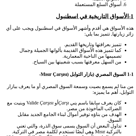
أسواق السلع المستعملة
1
-الأسواق التاريخية في اسطنبول
هذه الأسواق هي أقدم وأشهر الأسواق في اسطنبول ويجب على أي
زائر زيارتها, تتميز بما يلي:
تتميز بعراقتها وتاريخها القديم.
كما تتميز هذه الأسواق القديمة بألوانها الجميلة وجمال
تصميمها من الناحية المعمارية.
من السهل معرفتها بسبب شعبيتها بين السياح.
1-1 السوق المصري (بازار التوابل (Mısır Çarşısı-
من منا لم يسمع بصيت وسمعة السوق المصري أو ما يعرف ببازار
التوابل، أهم ما يميزه:
كان يعرف سابقا باسم
يني
Çarşı
أو Valide
Çarşısı
وبنيت مع
الضرائب المأخوذة من مصر.
الهدف من بناؤه توفير أموال لبناء الجامع الجديد مقابل
السوق.
تداول البعض أن السوق يسمى سوق الذرة، والتي تعني
بالتركية Mısır وهي أيضًا تستخدم لكلمة مصر في التركية.