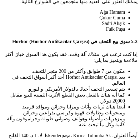
يمكنك العثور على العديد منها متجمعين في الشوارع التالية:
Ağa Hamam
Çukur Cuma
Sadri Alışık
Faik Paşa
5-2 سوق بيع التحف في Horhor (Horhor Antikacılar Çarşısı)
إذا كنت ترغب في امتلاك آلة وقت، فقد يكون هذا السوق خيارًا أكثر
ملاءمة ويتميز بما يلي:
مكون من 7 طوابق وأكثر من 200 متجر للتحف.
يعد Horhor Antikacılar Çarşısı أحد أكبر أسواق التحف في
العالم.
يتم تسعير التحف أحيانًا بالدولار الأمريكي واليورو.
كما أنه هناك بالفعل بعض القطع الأثرية الثمينة للبيع مقابل
20000 دولار.
أيضاً هناك ثريات وأثاث ومرايا وخزائن ومواقد قرميد
ومنحوتات وطاولات قهوة وكراسي بذراعين وخزائن
ومزهريات وأضواء وهواتف وصواني طويلة وجراموفون وآلة
كاتبة وكل ما تبحث عنه.
أيضاً العنوان: İskenderpaşa، Kırma Tulumba Sk. لا: 1 د: 140 الفاتح