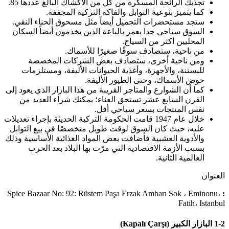
تجذبك الرائحة المسكرة من كل من الأكشاك البالغ عددها 85.
كما يتميز بنوعية التوابل والفاكه التركية المجففة.
ستجد مستحضرات التجميل أيضاً مثل مسحوق الحناء النقي.
السوق سياحي جدا يعمر بالباعة الذين يخدمون أيضاً السكان
المحليين أكثر من السياح.
من ناحية، ستصادف سوقًا صغيرًا للأسماك.
ومن ناحية أخرى، ستصادف بعض الشركات المخصصة
للبستنة، والأجهزة، وأغذية الحيوانات الأليفة، ومستلزمات
حوض الأسماك، وحتى الطيور الأليفة.
كما أن الشوارع والمتاجر القريبة من هذا البازار الذي يعود إلى
القرن السابع عشر تستحق العناء؛ يمكنك شراء العديد من
نفس المنتجات بسعر سياحي أقل.
خلال عام 1947 قامت الحكومة التركية الحديثة بإجراء تعديلات
عليه، حيث كان السوق لوقت طويل متخصصًا في بيع التوابل
والأدوية العشبية فأضافت بعض المواد الغذائية الأساسية وذلك
بسبب الأزمة الاقتصادية التي مرّت بها البلاد بعد الحرب
العالمية الثانية.
العنوان
Spice Bazaar No: 92: Rüstem Paşa Erzak Ambarı Sok ، Eminonu،
:
Fatih، Istanbul
1-2 البازار الكبير (Kapalı Çarşı)