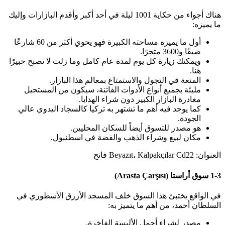
هناك أجواء من حكاية 1001 ليلة في أحد أكبر وأقدم البازارات وإليك
ما يميزه:
أول ما يميزه مساحته الكبيرة فهو يحوي أكثر من 60 شارعًا
ضيقًا و3600 متجرًا.
ويمكنك زيارة كل يوم لمدة عام كامل وما زلت لا تصبح خبيرًا
هنا.
المتعة في التجول والاستمتاع بمعالم هذا البازار.
مليئة بجميع أنواع الأدوات الفاتنة، سيكون من المستحيل
مغادرة البازار الكبير دون شراء الهدايا.
كما يوجد فيه أهم ما تشتهر به تركيا كالسجاد اليدوي عالي
الجودة.
هو مصدر للتسوق أيضاً للسكان المحليين.
مكان لبيع وشراء الذهب والفضة في اسطنبول.
العنوان: Beyazıt، Kalpakçılar Cd22 فاتح
1-3 سوق أراستا (Arasta Çarşısı)
في الواقع يختبئ هذا السوق خلف المسجد الأزرق الأسطوري في
السلطان أحمد، من أهم ما يتميز به:
مصدر لشراء أجمل الألبسة الفاخرة.