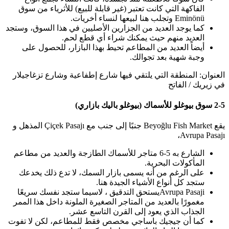
الفاكهة التي كانت تعتبر (غير قابلة للبيع) للأثرياء من سوق
Eminönü وتجلب هنا لبيعها لنساء أخريات.
كما يوجد العديد من الجزارين الأصليين في هذا السوق، وستجد
العديد منهم حيث يمكنك شراء أي قطع لحم.
أيضاً العديد من المطاعم تحيط بهذا البازار، للحصول على
وجبة شهية بعد تجوالك.
العنوان: المنطقة التي يلتقي فيها شارع إطفاعية وشارع تزغاجيلار
في زيريك / الفاتح
2-5 سوق بيوغلو للأسماك (بيوغلو باليك بازاري)
يقع Beyoğlu Fish Market جنبًا إلى جنب مع Çiçek Pasajı المذهل و
Avrupa Pasajı،
الشارع به 5-6 متاجر للأسماك الطازجة والعديد من مطاعم
المأكولات البحرية.
على الرغم من أنه يسمى بازار السمك، لا تدع ذلك يخدعك
ستجد كل أنواع الأشياء الجيدة هنا.
Avrupa Pasajiيستحق التدقيق ، لاسيما ستجد نفسك سريعًا
مغمورًا بالعديد من المتاجر الصغيرة الملونة داخل هذا الممر
الجذاب الذي يعود إلى القرن التاسع عشر.
كما أن جيجيك باساجي مخصص فقط للمطاعم، لكن لا تفوت