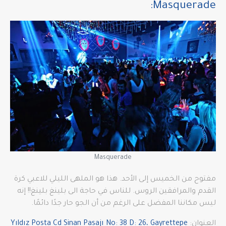
:
Masquerade
Masquerade
مفتوح من الخميس إلى الأحد. هذا هو الملهى الليلي للاعبي كرة
القدم والمرافقين الروس. للناس في حاجة الى بلينغ بلينغ!! إنه
ليس مكاننا المفضل على الرغم من أن الجو حار جدًا دائمًا.
العنوان:
Yıldız Posta Cd Sinan Pasajı No: 38 D: 26، Gayrettepe