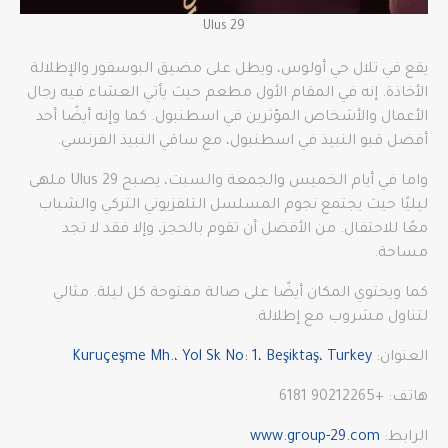
Ulus 29
يقع في تلال حي أولوس، ويطل على مضيق البوسفور والإطلالة
الأخاذة. إنه في المقام الأول مطعم حيث يأتي العشاء فيه رجال
الأعمال والأشخاص المؤثرين في اسطنبول. كما وإنه أيضًا أحد
أفضل قبو النبيذ في اسطنبول، مع ساقي النبيذ الفرنسي.
واما في أيام الخميس والجمعة والسبت، يصبح 29 Ulus ملهى
ليليًا حيث يجتمع نجوم المسلسل التلفزيوني التركي والشباب
معًا للاحتفال. من الأفضل أن تقوم بالحجز، وإلا فقد لا تجد
مساحة.
كما ويحتوي المكان أيضًا على صالة مفتوحة كل ليلة. مثالي
لتناول مشروب مع إطلالة.
العنوان:
Kuruçeşme Mh.، Yol Sk No: 1، Beşiktaş، Turkey
هاتف: +90212265 6181
الرابط:
www.group-29.com