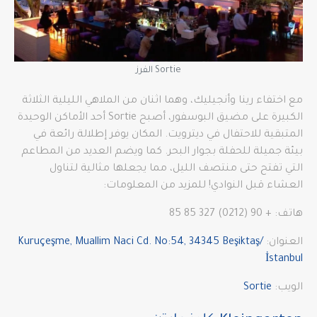
Sortie الفرز
مع اختفاء رينا وأنجيليك، وهما اثنان من الملاهي الليلية الثلاثة
الكبيرة على مضيق البوسفور، أصبح Sortie أحد الأماكن الوحيدة
المتبقية للاحتفال في ديترويت. المكان يوفر إطلالة رائعة في
بيئة جميلة للحفلة بجوار البحر. كما ويضم العديد من المطاعم
التي تفتح حتى منتصف الليل، مما يجعلها مثالية لتناول
العشاء قبل النوادي! للمزيد من المعلومات:
هاتف: + 90 (0212) 327 85 85
العنوان:
Kuruçeşme, Muallim Naci Cd. No:54, 34345 Beşiktaş/
İstanbul
الويب:
Sortie