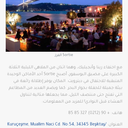
Sortie الفرز
مع اختفاء رينا وأنجيليك، وهما اثنان من الملاهي الليلية الثلاثة
الكبيرة على مضيق البوسفور، أصبح Sortie أحد الأماكن الوحيدة
المتبقية للاحتفال في ديترويت. المكان يوفر إطلالة رائعة في
بيئة جميلة للحفلة بجوار البحر. كما ويضم العديد من المطاعم
التي تفتح حتى منتصف الليل، مما يجعلها مثالية لتناول
العشاء قبل النوادي! للمزيد من المعلومات:
هاتف: + 90 (0212) 327 85 85
العنوان:
Kuruçeşme, Muallim Naci Cd. No:54, 34345 Beşiktaş/