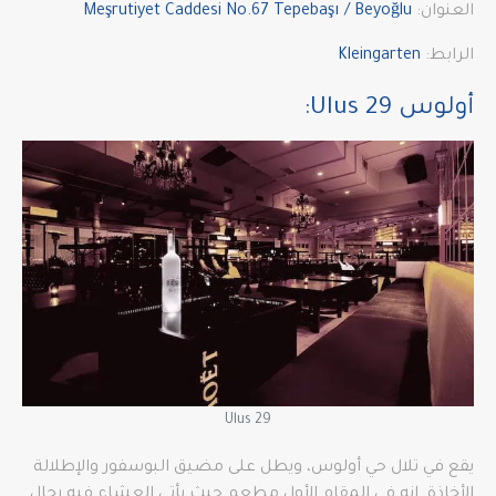
العنوان:
Meşrutiyet Caddesi No.67 Tepebaşı / Beyoğlu
الرابط:
Kleingarten
أولوس Ulus 29:
Ulus 29
يقع في تلال حي أولوس، ويطل على مضيق البوسفور والإطلالة
الأخاذة. إنه في المقام الأول مطعم حيث يأتي العشاء فيه رجال