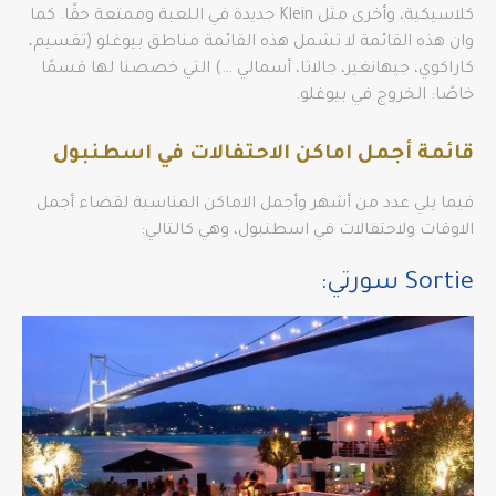
كلاسيكية، وأخرى مثل Klein جديدة في اللعبة وممتعة حقًا. كما
وان هذه القائمة لا تشمل هذه القائمة مناطق بيوغلو (تقسيم،
كاراكوي، جيهانغير، جالاتا، أسمالي …) التي خصصنا لها قسمًا
خاصًا: الخروج في بيوغلو.
قائمة أجمل اماكن الاحتفالات في اسطنبول
فيما يلي عدد من أشهر وأجمل الاماكن المناسبة لقضاء أجمل
الاوقات ولاحتفالات في اسطنبول، وهي كالتالي:
Sortie سورتي: