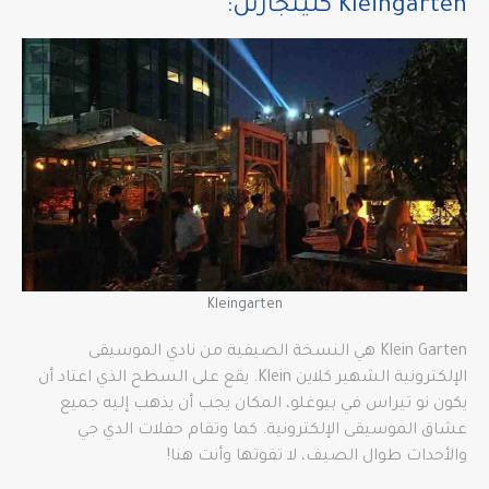
Kleingarten كلينجارتن:
Kleingarten
Klein Garten هي النسخة الصيفية من نادي الموسيقى
الإلكترونية الشهير كلاين Klein. يقع على السطح الذي اعتاد أن
يكون نو تيراس في بيوغلو، المكان يجب أن يذهب إليه جميع
عشاق الموسيقى الإلكترونية. كما وتقام حفلات الدي جي
والأحداث طوال الصيف، لا تفوتها وأنت هنا!