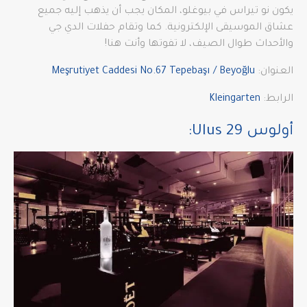
يكون نو تيراس في بيوغلو، المكان يجب أن يذهب إليه جميع
عشاق الموسيقى الإلكترونية. كما وتقام حفلات الدي جي
والأحداث طوال الصيف، لا تفوتها وأنت هنا!
العنوان:
Meşrutiyet Caddesi No.67 Tepebaşı / Beyoğlu
الرابط:
Kleingarten
أولوس Ulus 29: