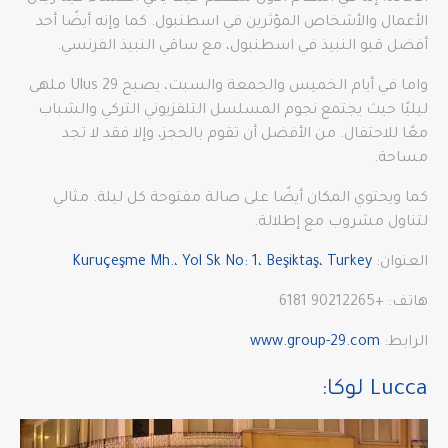
الأعمال والأشخاص المؤثرين في اسطنبول. كما وإنه أيضًا أحد
أفضل قبو النبيذ في اسطنبول، مع ساقي النبيذ الفرنسي.
واما في أيام الخميس والجمعة والسبت، يصبح 29 Ulus ملهى
ليليًا حيث يجتمع نجوم المسلسل التلفزيوني التركي والشباب
معًا للاحتفال. من الأفضل أن تقوم بالحجز، وإلا فقد لا تجد
مساحة.
كما ويحتوي المكان أيضًا على صالة مفتوحة كل ليلة. مثالي
لتناول مشروب مع إطلالة.
العنوان:
Kuruçeşme Mh.، Yol Sk No: 1، Beşiktaş، Turkey
هاتف: +90212265 6181
الرابط:
www.group-29.com
Lucca لوكا: