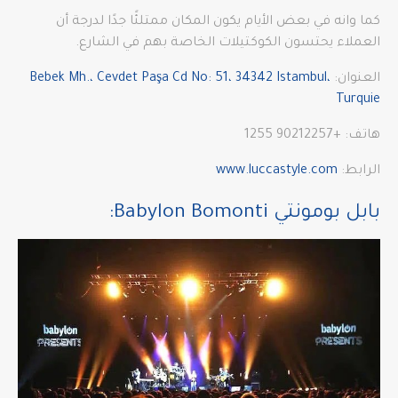
كما وانه في بعض الأيام يكون المكان ممتلئًا جدًا لدرجة أن
العملاء يحتسون الكوكتيلات الخاصة بهم في الشارع.
العنوان:
Bebek Mh.، Cevdet Paşa Cd No: 51، 34342 Istambul،
Turquie
هاتف: +90212257 1255
الرابط:
www.luccastyle.com
بابل بومونتي Babylon Bomonti: