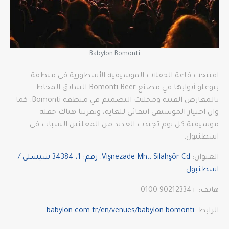
Babylon Bomonti
افتتحت قاعة الحفلات الموسيقية الأسطورية في منطقة
بيوغلو أبوابها في مصنع Bomonti Beer السابق المحاط
بالمعارض الفنية ومحلات التصميم في منطقة Bomonti. كما
وان اختيار الموسيقى انتقائي للغاية، وتقريبا هناك حفلة
موسيقية كل يوم تجتذب العديد من المعلنين الشباب في
اسطنبول.
العنوان:
Vişnezade Mh.، Silahşör Cd. رقم: 1، 34384 شيشلي /
اسطنبول
هاتف: +90212334 0100
الرابط:
babylon.com.tr/en/venues/babylon-bomonti