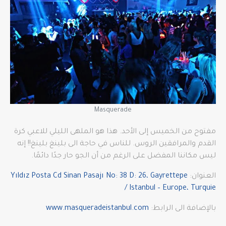
Masquerade
مفتوح من الخميس إلى الأحد. هذا هو الملهى الليلي للاعبي كرة
القدم والمرافقين الروس. للناس في حاجة الى بلينغ بلينغ!! إنه
ليس مكاننا المفضل على الرغم من أن الجو حار جدًا دائمًا.
العنوان:
Yıldız Posta Cd Sinan Pasajı No: 38 D: 26، Gayrettepe
/ Istanbul – Europe، Turquie
بالإضافة الى الرابط:
www.masqueradeistanbul.com