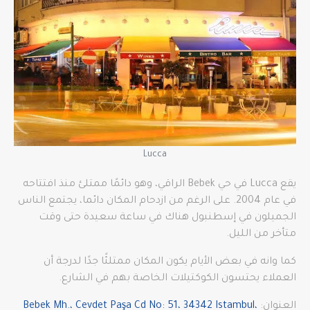
Lucca
يقع Lucca في حي Bebek الراقي، وهو دائمًا ممتلئ منذ افتتاحه
في عام 2004. على الرغم من ازدحام المكان دائما، يجتمع الناس
الجميلون في إسطنبول هناك في ساعة سعيدة حتى وقت
متأخر من الليل.
كما وانه في بعض الأيام يكون المكان ممتلئًا جدًا لدرجة أن
العملاء يحتسون الكوكتيلات الخاصة بهم في الشارع.
العنوان:
Bebek Mh.، Cevdet Paşa Cd No: 51، 34342 Istambul،