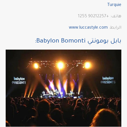
Turquie
هاتف: +90212257 1255
الرابط:
www.luccastyle.com
بابل بومونتي Babylon Bomonti: