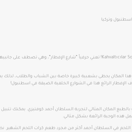
سطنبول وتركيا
هل تبحث عن فطور مشبع ومرضي؟ توجه إلى Kahvaltıcılar Sokağı! تعني حرفياً “شارع ا
ن هذا المكان يحظى بشعبية كبيرة خاصة بين الشباب والطلاب، لذلك يمي
 الإفطار الرائع هذا في الشوارع الخلفية الضيقة في اسطنبول!
لطبع المكان المثالي لتجربة السلطان أحمد كوفتيزي. يمكنك تتبيل كر
ل هذه الوجبة الرائعة بشكل مثالي.
ات اللحم في السلطان أحمد أكثر من مجرد طعم كرات اللحم الشهير. 