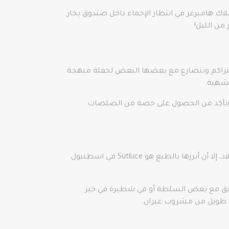
اك هامبرغر في انتظار الإحماء داخل صندوق بخار.
من الليل!
ق وتتراكم وتتصارع مع بعضها البعض لحفلة مبهجة
دة وتأكد من الحصول على حصة من الصلصات
Uykuluk هو في الأصل الاسم التركي لقطع اللحم الطرية المأخوذة من عنق العجل. يتم استهلاكه في أجزاء مختلفة من البلاد، إلا أن أبرزها بالطبع هو Sütlüce في اسطنبول.
ى طبق مع بعض السلطة أو في شطيرة في خبز