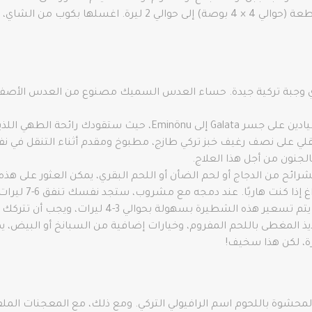
في البوريك. يمكن أن يصل متوسط سعر القطعة (حوالي 4 × 4 بو
): بداية أساسية لأي وجبة تركية جيدة. حساء العدس السميك مصنوع من العدس الأص
شطيرة السمك (Balik ekmek): اتبع خط الصيادين على جسر Galata إ
على نصف رغيف خبز تركي طازج، مطبوخ ومقدم أثناء التنقل في نفوذ
جنون من أجل هذا العلاج.
ه مع مشروب، ستجد نفسك تنفق 6-7 ليرات على الغداء، أي حوالي 4 دولارات. ليس برث للغاية!
الشطيرة بسهولة بحوالي 3-4 ليرات، ويجب أن تتركك محشوًا.
المحشوة باللحوم اسم الرافيولي التركي. ومع ذلك، مع المعجنات الملفوفة