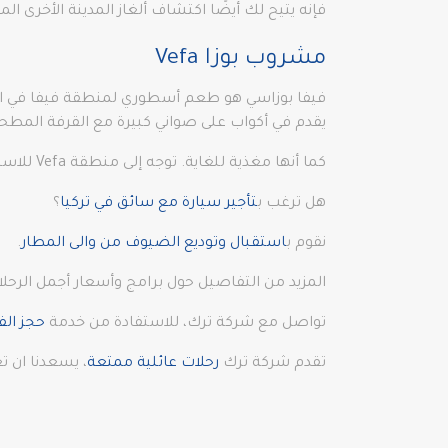
فإنه يتيح لك أيضًا اكتشاف ألغاز المدينة الأخرى ال
مشروب بوزا Vefa
فيفا بوزاسي هو طعم أسطوري لمنطقة فيفا في اس
يقدم في أكواب على صواني كبيرة مع القرفة المط
كما أنها مغذية للغاية. توجه إلى منطقة Vefa للاستمتاع ببعض مشروب Boza والعودة بالزمن إلى الوراء مع هذا المشروب التركي الخالد!
هل ترغب ب
تأجير سيارة مع سائق في تركيا
؟
نقوم ب
استقبال وتوديع الضيوف من والى المطار
.
المزيد من التفاصيل حول برامج وأسعار أجمل الرحل
تواصل مع شركة ترك، للاستفادة من خدمة
حجز الف
تقدم شركة ترك
رحلات عائلية ممتعة
، يسعدنا ان ت