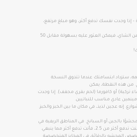
وب الزبادي التركي، هذا رائع مع أطباق اللحوم في فترة ما بعد الظهر أو في الليل. إنه يصل إلى 4-5 ليرة – إذا وجدت نفسك تدفع أكثر، وهو مبلغ مرتفع،
الشاي التركي: غالبًا ما يكون مجانيًا في المطاعم، بعد الانتهاء من الغداء أو العشاء. ومع ذلك، إذا كان عليك دفع ثمن الشاي، فيمكن العثور عليه بسهولة مقابل 50
يمه، ستزداد ابتسامتك عندما تتذوق النسخة
. من هذه النقطة، يمكن
ء تركية) أو كافورما (لحم بقري مجفف). إذا وجدت
 مينمين عادي مناسب للنباتيين.
 إنه عجين لذيذ، في مكان ما بين الخبز والخبز.
محشوًا بالجبن أو السبانخ. في المناطق الريفية في
ا التخصص المحشو بالرقائق في المخابز المتخصصة