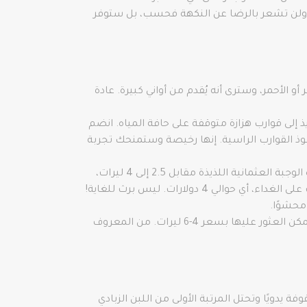
صة) إلى حوالي 2 ليرة. اغسلها بكوب من الشاي، ولن تشعر بالرضا عن النكهة فحسب، بل ستوفر
فر أو الأحمر، وسترى أنه يُقدم من أواني كبيرة. عادة
لى Eminönu، حيث ستقودك رائحة الطهي اللذيذ إلى قوارب هزازة متوقفة على حافة المياه. انضم
 القوارب الراسية. إنها رخيصة وستمنحك تجربة
دوروم: ساندويتش ملفوف تركي محشو إما بشرائح من الدجاج أو لحم الضأن أو اللحم البقري، يمكن العثور على هذه الوجبة العثمانية اللذيذة مقابل 2.5 إلى 4 ليرات،
الفطيرة: نوع من البيتزا التركية، هذا الخبز اللذيذ المغطى باللحم المفروم، وخيارات إضافية من السبانخ أو البيض، يمكن العثور عليها بسعر 4-6 ليرات. من المعروف
 يدويًا وتحتل المرتبة الأولى من اللبن الزبادي