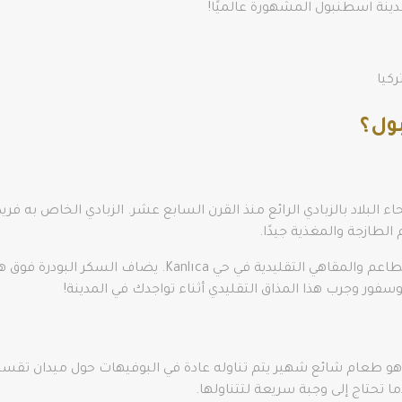
دينة اسطنبول المشهورة عالميًا!
ركيا
بول؟
ع أنحاء البلاد بالزبادي الرائع منذ القرن السابع عشر. الزبادي الخاص به 
الطازجة والمغذية جيدًا.
يمكنك العثور على Kanlıca Yoghurt الشهير في المطاعم والمقا
ور وجرب هذا المذاق التقليدي أثناء تواجدك في المدينة!
البرغر الرطب”، هو طعام شائع شهير يتم تناوله عادة في البوفيهات حول ميدان
ا تحتاج إلى وجبة سريعة لتتناولها.