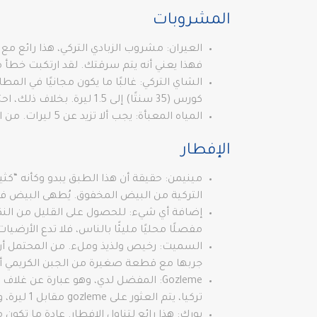
المشروبات
فهذا يعني أنه يتم سرقتك. لقد ارتكبت خطأ مؤسفًا بدفع 4 ل
كورس (35 سنتًا) إلى 1.5 ليرة. بخلاف ذلك، احتفظ بالشاي لوقت آخر، لأنه مشروب شائع طوال اليوم في تركيا.
المياه المعبأة: يجب ألا تزيد عن 5 ليرات. من المحتمل أن يرتفع إلى 7 في اسطنبول، لكن مرة أخرى، ليس أكثر من ذلك!
الإفطار
مينيمن: حقيقة أن هذا الطبق يبدو وكأنه “ك
التركية من البيض المخفوق. يُطهى البيض ف
إضافة أي شيء: للحصول على القليل من النكهة
مفصلًا محليًا مليئًا بالناس، فلا تدع الأرض
السميت: رخيص ولذيذ وملء. من المحتمل أن ت
جربها مع قطعة صغيرة من الجبن الكريمي أو
Gozleme: المفضل لدي، وهو عبارة عن 
تركيا، يتم العثور على gozleme مقابل 1 ليرة، ولكن في المناطق المأهولة بالسكان، يتم العثور على حوالي 2 ليرة. إذا كنت تدفع أكثر من 2.5، فأنت تدفع أكثر مما ينبغي.
بورك: هذا رائع لتناول الإفطار. عادة ما تك