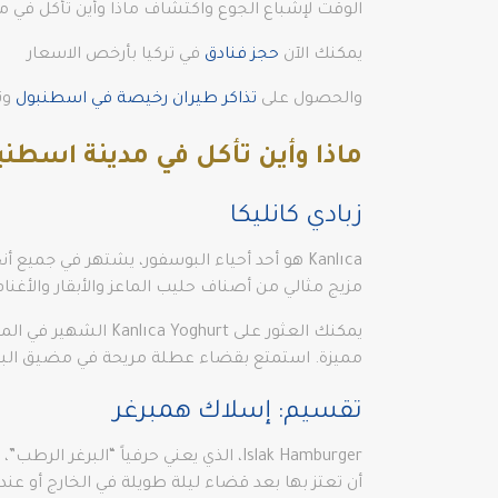
الوقت لإشباع الجوع واكتشاف ماذا وأين تأكل في م
يمكنك الآن
حجز فنادق
في تركيا بأرخص الاسعار
والحصول على
تذاكر طيران رخيصة في اسطنبول
وت
ماذا وأين تأكل في مدينة اسطن
زبادي كانليكا
Kanlıca هو أحد أحياء البوسفور، يشتهر في جمي
مزيج مثالي من أصناف حليب الماعز والأبقار والأغنام 
مميزة. استمتع بقضاء عطلة مريحة في مضيق البوسف
تقسيم: إسلاك همبرغر
Islak Hamburger، الذي يعني حرفياً “
أن تعتز بها بعد قضاء ليلة طويلة في الخارج أو عندم