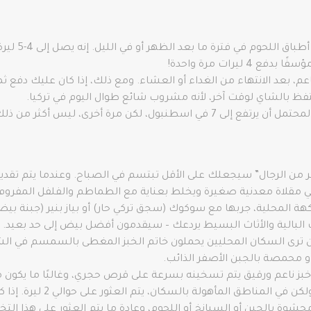
العيران: مشر
يرات مرة واحدة!
ثير من الرجال” سيجعلك على الأقل تبتسم في الصباح. وعندما يتم تقد
ي مقلاة معدنية صغيرة ويخلط بعناية مع الطماطم والفلفل المفروم
 المحلية، جربها مع سوكوك (سجق تركي حار) أو بياز بنير (جبنة بيضا
يات البالية والأثاث البسيط يردعك – سيقدمون أفضل بيض إلى حد بعيد.
رى السكان المحليين يحملون خاتم الخبز المغطى بالسمسم في الشوارع.
 محمصة بالجبن الأصفر الذائب.
غلاف خبز ناعم ورقيق يتم تسخينه بسرعة على قرص حجري، وغالبًا ما يكون 
ون محشوة بالجبن أو السبانخ أو اللحوم، وعادة ما يتم العثور على هذ