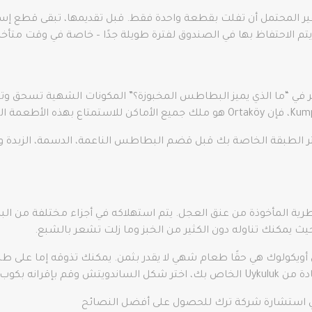
 غير المحتمل أن تفلت بقطعة واحدة فقط. قبل تقديمها، تبقى قطع إسل
يتم الاحتفاظ بها في الصندوق لفترة طويلة جدًا – خاصة في وقت متأخر 
ا تفكر في “ما الذي يميز البطاطس المخبوزة؟” المكونات الشهية تسح
 اختر الطبقة الخاصة بك قبل قضم البطاطس الناعمة، الدسمة، الزب
ن أويكولوك هي حقًا طعام شهي لا يقدر بثمن. يمكنك تذوقه إما عل
من مشروب عيران.
 في استشارة شركة ترك للحصول على أفضل النصائح