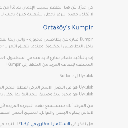
كن حذرًا، لأن هذا الطعم يسبب الإدمان تمامًا! من
لا تقلق، فهذه البرغر تحظى بشعبية كبيرة بحيث لا 
Ortaköy’s Kumpir
Kumpir عبارة عن بطاطس مخبوزة – والآن ربم
داخل البطاطس المخبوزة. وعندما يتعلق الأمر بـ Kumpir، فإن Ortaköy هو ملك جميع الأماكن للاستمتاع بهذه الأطعمة الشهية.
إنه بالتأكيد طعام شارع لا بد منه في اسطنبول.
المختلفة لإضافة المزيد من النكهة إلى Kumpir!
Uykuluk ل Sütlüce
Uykuluk هو مجرد لذيذ وصديق للميزانية بما يكفي بحيث يمكنك تناوله دون الكثير من الخبز وما زلت تشعر بالشبع.
من المؤكد أنك ستستمتع بهذه التجربة الفريدة لأ
لافاش يعلوه البصل والتوابل. لتحقيق أقصى استفادة من Uykuluk الخاص بك، اختر شكل الساندويتش وقم بإقرانه بكوب طويل 
هل تفكر في
الاستثمار العقاري في تركيا
؟ لا تتردد