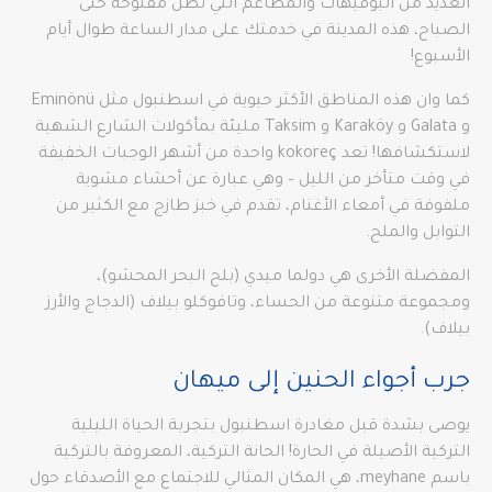
العديد من البوفيهات والمطاعم التي تظل مفتوحة حتى
الصباح، هذه المدينة في خدمتك على مدار الساعة طوال أيام
الأسبوع!
كما وان هذه المناطق الأكثر حيوية في اسطنبول مثل Eminönü
و Galata و Karaköy و Taksim مليئة بمأكولات الشارع الشهية
لاستكشافها! تعد kokoreç واحدة من أشهر الوجبات الخفيفة
في وقت متأخر من الليل – وهي عبارة عن أحشاء مشوية
ملفوفة في أمعاء الأغنام، تقدم في خبز طازج مع الكثير من
التوابل والملح.
المفضلة الأخرى هي دولما ميدي (بلح البحر المحشو)،
ومجموعة متنوعة من الحساء، وتافوكلو بيلاف (الدجاج والأرز
بيلاف).
جرب أجواء الحنين إلى ميهان
يوصى بشدة قبل مغادرة اسطنبول بتجربة الحياة الليلية
التركية الأصيلة في الحارة! الحانة التركية، المعروفة بالتركية
باسم meyhane، هي المكان المثالي للاجتماع مع الأصدقاء حول