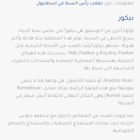
معلومات حول
حفلات رأس السنة في اسطنبول
بيكوز
لؤلؤة أخرى من البوسفور هي بيكوز! على عكس نمط الحياة
سريع الخطى في المدينة، توفر هذه المنطقة بيئة هادئة وأكثر
هدوءًا. تشتهر بيكوز أيضًا بالعديد من الأجنحة التاريخية مثل
Küçüksu Pavilion و Hidiv Pavilion. ستجذبك هذه الهياكل
الجميلة بهندستها المعمارية المعقدة والمساحات الخضراء
الشاسعة التي تحيط بها.
Anadolu Hisarı، أو قلعة الأناضول، هي وجهة هنا لا ينبغي
تفويتها! تقع هذه القلعة الرائعة تمامًا مقابل Rumelihisarı
(قلعة Rumeli) وهي المكان النهائي لالتقاط أجمل منظر في
المدينة!
كما ويوجد العديد من المطاعم بالجوار مع منطقة جلوس
خارجية حيث يمكنك الاستمتاع بالمرطبات والاستمتاع بالمناظر
البانورامية.