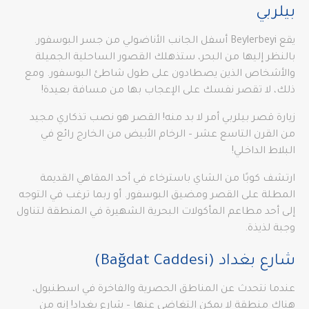
بيلربي
يقع Beylerbeyi أسفل الجانب الأناضولي من جسر البوسفور.
بالنظر إليها من البحر، ستذهلك القصور الساحلية الجميلة
والأشخاص الذين يصطادون على طول شاطئ البوسفور. ومع
ذلك، لا تقصر نفسك على الإعجاب بها من مسافة بعيدة!
زيارة قصر بيلربي أمر لا بد منه! القصر هو نصب تذكاري مجيد
من القرن التاسع عشر – الرخام الأبيض من الخارج رائع في
البلاط الداخلي!
ارتشف كوبًا من الشاي باسترخاء في أحد المقاهي القديمة
المطلة على القصر ومضيق البوسفور. أو ربما ترغب في التوجه
إلى أحد مطاعم المأكولات البحرية الشهيرة في المنطقة لتناول
وجبة لذيذة.
شارع بغداد (Bağdat Caddesi)
عندما نتحدث عن المناطق الحصرية والفاخرة في اسطنبول،
هناك منطقة لا يمكن التغاضي عنها – شارع بغداد! إنه من