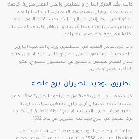
كانت أيضًا المركز الإداري والتعليمي والفني للإمبراطورية. خاصة
أجنحة بغداد وريفان، بهندستها المعمارية الداخلية الرائعة
المكونة من بلاط إزنيق، هي الإرث الذي يجب رؤيته! اليوم، لديها
معرض حيث عرضت فيه الأسلحة والجواهر والتحف العثمانية،
لكنها معروفة بقصصها، بصراحة.
ذات مرة، عاش العديد من السلاطين ورجال الحاشية البارزين
والمحظيات المشهورات في قصر توبكابي. لذلك إذا كان هناك
مكان لتعلم قصص لا تصدق في اسطنبول للسياح، فهو
بالتأكيد قصر توبكابي.
الطريق الوحيد للطيران: برج غلطة
هل سمعت من قبل بقصة هزرافين أحمد الجلبي؟ وفقًا لعمل
المستكشف العثماني أوليا جلبي الشهير، سياحاتنا (رحلة
سفر)، هزرفن جلبي، الذي تسلق برج غلطة لتحقيق كل أحلامنا،
ترك نفسه من البرج بجناحيه الكبيرين في عام 1632!
وحلقت عبر مضيق البوسفور وهبطت في Doğancılar في