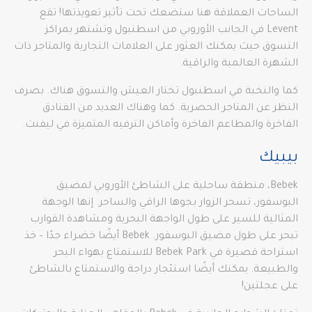
الساحات العملاقة هنا ستضعك تحت تأثير تعويذتها! تقع
Levent في الجانب الأوروبي من اسطنبول وتشتهر بمراكز
التسوق حيث يمكنك العثور على العلامات التجارية والمتاجر ذات
الشهرة العالمية والراقية.
كما والنخبة في اسطنبول تختار العيش والتسوق هناك. بصرف
النظر عن المتاجر الحصرية. كما وهناك العديد من الفنادق
الفاخرة والمطاعم الفاخرة وأماكن الترفيه المتميزة في ليفنت.
بيبيك
Bebek، منطقة ساحلية على الشاطئ الأوروبي لمضيق
البوسفور، تسحر الزوار بجوها الراقي والساحر. إنها الوجهة
المثالية للسير على طول الواجهة البحرية ومشاهدة القوارب
تبحر على طول مضيق البوسفور. Bebek أيضًا خضراء جدًا – خذ
استراحة قصيرة في Bebek Park للاستمتاع بهواء البحر
والطبيعة. يمكنك أيضًا استئجار دراجة والاستمتاع بالشاطئ
على عجلتين!