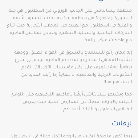
منطقة نيشانتاشي على الجانب الأوروبي من اسطنبول هي جنة
التسوق! Nişantaşı هي منطقة سكنية تجذب الحشود الأنيقة
والفنية في اسطنبول مع العديد من المحلات التجارية حيث تباع
الماركات العالمية والمحلية الشهيرة ومتاجر الملابس الفاخرة
مع واجهات عرض رائعة.
إنه مكان رائع للاستمتاع بالتسوق في الهواء الطلق، ووجهة
مثالية للمقاهي الساحرة والمطاعم الفاخرة. توجه إلى شارع
Abdi İpekçi للتعرف على أرقى مؤسسات الأكل التي تقدم
المأكولات التركية والعالمية. لا تتفاجأ إذا رأيت العديد من
المشاهير هنا!
كما ويشتهر نيشانتاشي أيضًا بأماكنها الترفيهية مثل النوادي
الليلية والبارات، فضلاً عن المعارض الفنية حيث يعرض
الفنانون الدوليون والأتراك أعمالهم.
ليفانت
ربما تكون منطقة ليفنت هي الوجه الأكثر حداثة في اسطنبول!