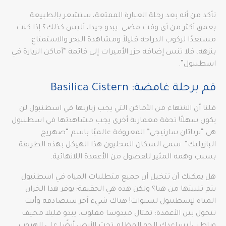
تأكد من أنه بعد رحلة العبارة الممتعة، ستشعر بالطبيعة
بعمق أكثر من أي وقت مضى. يبدو جيدا، أليس كذلك؟ إذا كنت
مستعدًا لركوب الدراجة قليلاً ومشاهدة البحر والاستمتاع
بنزهة، فلا تنس إضافة جزر الأميرات إلى قائمة “أماكن الزيارة في
اسطنبول”.
قم برحلة غامضة: Basilica Cistern
قلنا أن الانتهاء من الأماكن التي يجب زيارتها في اسطنبول لن
يكون سهلاً! تحفة معمارية أخرى يجب مشاهدتها في اسطنبول
هي “يرباتان سارنيجي” المعروفة عالميًا باسم “صهريج
البازيليك”. سمى السكان المحليون هذا الهيكل بهذه الطريقة
بسبب وهمه المثير للفضول من الأعمدة اللانهائية.
هل يمكنك أن تتخيل أن جميع متطلبات المياه في اسطنبول
يتم تلبيتها من هنا؟ ولكن هذه هي الحقيقة؛ يوفر هذا الخزان
المياه لإسطنبول لسنوات! هناك شيء آخر ستصادفه وأنت
تتجول بين الأعمدة: تمثال ميدوسا مقلوب. يبدو قليلا مخيف