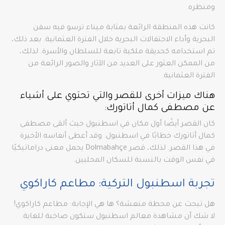
ومنظره.
كانت هذه المنطقة الرائعة بمثابة ميناء ترسو فيه سفن
البحرية وأداء الاحتفالات البحرية خلال الفترة العثمانية. بعد ذلك،
تم استخدامه كحديقة ملكية تابعة للسلطان والأسرة. لذلك،
من الممكن العثور على العديد من الآثار والصور الرائعة من
الفترة العثمانية.
هناك ميزات أخرى للقصر والتي تحتوي على أشياء
عن مصطفى كمال أتاتورك:
كان القصر أيضًا أول مكان في اسطنبول حيث ألقى مصطفى
كمال أتاتورك خطابًا في اسطنبول. وقد أعطى أنفاسه الأخيرة
في هذا القصر. لذلك، قصر Dolmabahçe يحمل معنى دراماتيكيًا
في نفس الوقت بالنسبة للسكان المحليين.
تجربة اسطنبول التركية: مطاعم كاراكوي
هل تبحث عن محطة منعشة؟ ها هي الإجابة: مطاعم كاراكوي!
لا شك أن مشاهدة معالم اسطنبول ستكون صاخبة للغاية.