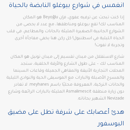
انغمس في شوارع بيوغلو النابضة بالحياة
إذا كنت تبحث عن ترفيه عفوي، فإن Beyoğlu هو المكان
المناسب لك! تقع بيوغلو ومناطقها، مع عدد لا يحصى من
الشوارع الجانبية الصغيرة المليئة بالحانات والمطاعم، في قلب
الحياة الليلية في اسطنبول! كل ركن هنا يخفي مفاجأة أخرى
وتجربة لا تفوت!
شارع الاستقلال من ميدان تقسيم إلى ميدان تونيل هو المكان
المناسب لك – على طول الشارع والأزقة الخلفية، ستجد
المحلات التجارية الأنيقة والمقاهي الجميلة وقاعات السينما
والمسرح الأصيلة والبارات مع الموسيقى الحية والنوادي الليلية
والحانات التركية، المعروفة محليًا باسم meyhanes. لا تغادر
دون زيارة منطقة Asmalimescit المليئة بالبارات الرائعة وشارع
Nevizade الشهير بحاناته.
هدئ أعصابك على شرفة تطل على مضيق
البوسفور