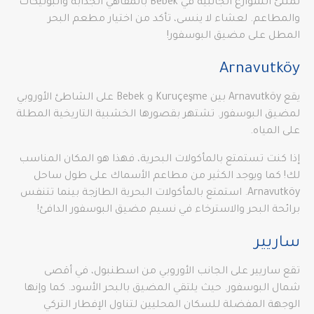
تمتلئ الشوارع الجانبية في Bebek بالمقاهي الجذابة والبوتيكات
والمطاعم. لعشاء لا ينسى، تأكد من اختيار مطعم البحر
المطل على مضيق البوسفور!
Arnavutköy
يقع Arnavutköy بين Kuruçeşme و Bebek على الشاطئ الأوروبي
لمضيق البوسفور. تشتهر بقصورها الخشبية التاريخية المطلة
على المياه.
إذا كنت تستمتع بالمأكولات البحرية، فهذا هو المكان المناسب
لك! كما ويوجد الكثير من مطاعم الأسماك على طول ساحل
Arnavutköy. استمتع بالمأكولات البحرية الطازجة بينما تتنفس
برائحة البحر والاسترخاء في نسيم مضيق البوسفور الدافئ!
ساريير
تقع ساريير على الجانب الأوروبي من اسطنبول، في أقصى
شمال البوسفور. حيث يلتقي المضيق بالبحر الأسود. كما وإنها
الوجهة المفضلة للسكان المحليين لتناول الإفطار التركي