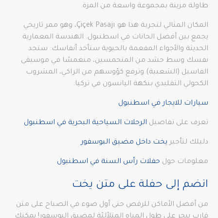
طاولة مزينة بمجموعة واسعة من المزة.
المكان المثالي لتجربة هذا هو Çiçek Pasajı، وهو ممر تاريخي
يجمع بين أفضل الحانات في اسطنبول. الهندسة المعمارية
الحديثة والأجواء المفعمة بالحيوية ستأخذ أنفاسك. ستجد
نفسك وسط حشد من المتحمسين، منغمسًا في موسيقى
الفاسيل (الشعبية) وترفع كؤوسهم من الراكي، المشروب
الكحولي التقليدي بنكهة اليانسون في تركيا.
سيارات للايجار في اسطنبول
تعرف على تفاصيل
الرحلات السياحية البحرية في اسطنبول
دليلك لتأجير
يخت داخل مضيق البوسفور
معلومات حول
حفلات رأس السنة في اسطنبول
انضم إلى حفلة على متن يخت
من أفضل الأماكن للرقص حتى أول ضوء في الصباح على متن
قارب يبحر على طول المياه المتلألئة لمضيق البوسفور! يمكنك