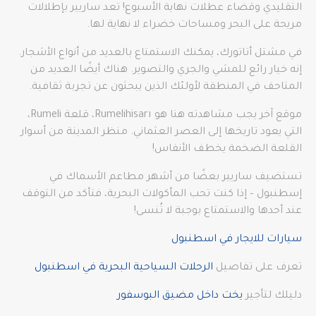
التقليدي وقضاء عطلات نهاية الأسبوع! تعد ساريير بإطلالات
مريحة على البحر ومساحات خضراء لا نهاية لها.
في مشتل أتاتورك، يمكنك الاستمتاع بالعديد من أنواع الأشجار.
إنه خيار رائع للمشي والجري والتصوير. هناك أيضًا العديد من
المتاحف في المنطقة لأولئك الذين يبحثون عن تجربة ثقافية.
موقع آخر يجب مشاهدته هنا هو Rumelihisarı، قلعة Rumeli،
التي يعود تاريخها إلى العصر العثماني. منظر المدينة من أسوار
القلعة الضخمة يخطف الأنفاس!
تستضيف ساريير بعضًا من أشهر مطاعم الأسماك في
إسطنبول – إذا كنت تحب المأكولات البحرية، فتأكد من التوقف
عند أحدها والاستمتاع بوجبة لا تُنسى!
سيارات للايجار في اسطنبول
تعرف على تفاصيل
الرحلات السياحية البحرية في اسطنبول
دليلك لتأجير
يخت داخل مضيق البوسفور