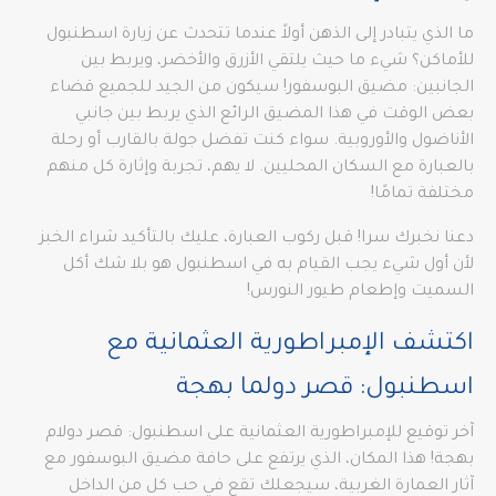
ما الذي يتبادر إلى الذهن أولاً عندما تتحدث عن زيارة اسطنبول
للأماكن؟ شيء ما حيث يلتقي الأزرق والأخضر، ويربط بين
الجانبين: مضيق البوسفور! سيكون من الجيد للجميع قضاء
بعض الوقت في هذا المضيق الرائع الذي يربط بين جانبي
الأناضول والأوروبية. سواء كنت تفضل جولة بالقارب أو رحلة
بالعبارة مع السكان المحليين. لا يهم، تجربة وإثارة كل منهم
مختلفة تمامًا!
دعنا نخبرك سرا! قبل ركوب العبارة، عليك بالتأكيد شراء الخبز
لأن أول شيء يجب القيام به في اسطنبول هو بلا شك أكل
السميت وإطعام طيور النورس!
اكتشف الإمبراطورية العثمانية مع
اسطنبول: قصر دولما بهجة
آخر توقيع للإمبراطورية العثمانية على اسطنبول: قصر دولام
بهجة! هذا المكان، الذي يرتفع على حافة مضيق البوسفور مع
آثار العمارة الغربية، سيجعلك تقع في حب كل من الداخل