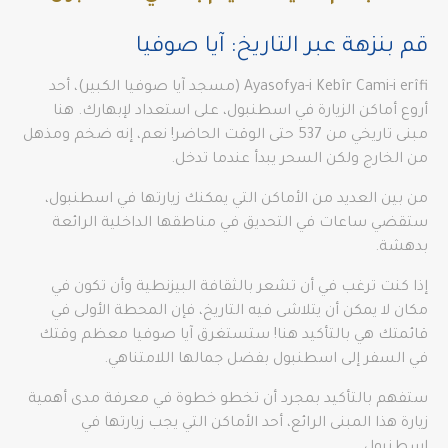
قم بنزهة عبر التاريخ: آيا صوفيا
Ayasofya-i Kebîr Cami-i erîfi (مسجد آيا صوفيا الكبير)، أحد
أروع أماكن الزيارة في اسطنبول، على استعداد لإبهارك. هنا
مبنى تاريخي من 537 حتى الوقت الحاضر! نعم، إنه ضخم ومذهل
من الخارج ولكن السحر يبدأ عندما تدخل.
من بين العديد من الأماكن التي يمكنك زيارتها في اسطنبول،
ستقضي ساعات في التحديق في مناطقها الداخلية الرائعة
بدهشة.
إذا كنت ترغب في أن تشعر بالثقافة البيزنطية وأن تكون في
مكان لا يمكن أن يتلاشى فيه التاريخ، فإن المحطة الأولى في
قائمتك هي بالتأكيد هنا! ستستغرق آيا صوفيا معظم وقتك
في السفر إلى اسطنبول بفضل جمالها اللامتناهي.
ستفهم بالتأكيد بمجرد أن تخطو خطوة في معرفة مدى أهمية
زيارة هذا المبنى الرائع، أحد الأماكن التي يجب زيارتها في