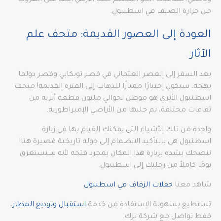
وباطني! يساعدك الجو المظلم تحت الأرض أيضًا على الهروب
من حرارة الصيف في اسطنبول.
العودة إلى العصور القديمة: متحف علم
الآثار
بعد السفر إلى العصر العثماني في قصر توبكابي وقصر دولما
بهجة، سيكون اختيارًا ممتازًا للذهاب إلى الفترة القديمة! متحف
اسطنبول الأثري هو موطن لحوالي مليون قطعة أثرية من
ثقافات مختلفة، تم جلبها من الأراضي الإمبراطورية.
واحدة من تلك الأشياء التي يمكنك القيام بها في زيارة
اسطنبول هي بالتأكيد الانضمام إلى جولة تاريخية قصيرة هنا!
ننصحك بشدة بزيارة هذا المكان بمجرد فتحه لأنه سيستغرق
يومًا كاملاً من رحلتك إلى اسطنبول.
شاهد معنا
حفلات الزفاف في اسطنبول
تستطيع بسهولة الاستفادة من خدمة
استقبال وتوديع المطار
،
فقط تواصل مع شركة ترك.