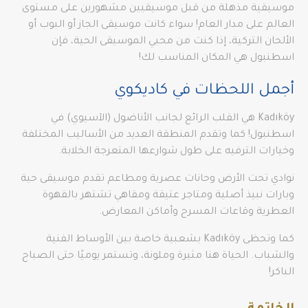
موسيقية مذهلة من قبل موسيقيين مشهورين على مستوى
العالم على مدار العام! سواء كانت موسيقى الجاز أو البوب أو
الألحان التركية، إذا كنت من محبي الموسيقى الحية، فإن
اسطنبول هي المكان المناسب لك!
أجمل اللحظات في كاديكوي
Kadıköy هي القلب الرائع لجانب الأناضول (الآسيوي) في
اسطنبول! كما وتقدم المنطقة العديد من الأساليب المختلفة
وخيارات الترفيه على طول شوارعها المتعرجة الخلابة.
نوادي تحت الأرض وحانات عصرية ومطاعم تقدم موسيقى حية
وبارات نبيذ أصلية ومتاجر عتيقة ومقاهي تشتهر بالقهوة
العطرية وقاعات المسرح وأماكن المعارض.
كما وتحظى Kadıköy بشعبية خاصة بين الأوساط الفنية
والشباب. الحياة هنا مثيرة وملونة، وتستمر يوميًا حتى الصباح
الباكر!