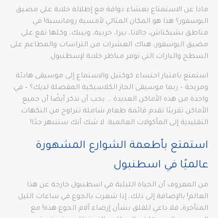
ماذا عن الاستمتاع بعشاء ذواقة مع إطلالة خلابة على مضيق
البوسفور؟ هذا هو المكان المثالي لأمسية رومانسية! في
مناطق بشيكتاش، جالاتا، بيرا، حربية، وبيبك، وكلها تقع على
مضيق البوسفور، هناك العشرات من التراسات والمطاعم على
السطح والبارات التي توفر مناظر خلابة لإسطنبول.
استمتع بامتياز احتساء كوكتيل والاستماع إلى موسيقى هادئة
ومريحة – ربما موسيقى الجاز الكلاسيكية المفضلة لديك؟ – في
واحدة من هذه الأماكن العديدة … يجب أن نذكر أيضًا أن جميع
الأماكن تقريبًا تقدم قائمة طعام شاملة تتراوح من النكهات
التقليدية إلى المأكولات العالمية. لا شك أنك ستنبهر جدًا!
استمتع بأطعمة الشوارع المشهورة
عالميًا في اسطنبول
من المعروف أن الحياة الليلية في اسطنبول خارجة عن هذا
العالم! بالإضافة إلى ذلك، إذا شعرت بالجوع في ساعات الليل
المتأخرة، فلا داعي للقلق بشأن إرضاء آلام الجوع هذه! مع