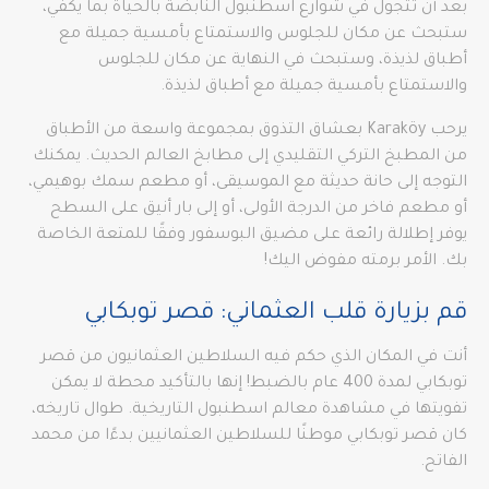
بعد أن تتجول في شوارع اسطنبول النابضة بالحياة بما يكفي،
ستبحث عن مكان للجلوس والاستمتاع بأمسية جميلة مع
أطباق لذيذة، وستبحث في النهاية عن مكان للجلوس
والاستمتاع بأمسية جميلة مع أطباق لذيذة.
يرحب Karaköy بعشاق التذوق بمجموعة واسعة من الأطباق
من المطبخ التركي التقليدي إلى مطابخ العالم الحديث. يمكنك
التوجه إلى حانة حديثة مع الموسيقى، أو مطعم سمك بوهيمي،
أو مطعم فاخر من الدرجة الأولى، أو إلى بار أنيق على السطح
يوفر إطلالة رائعة على مضيق البوسفور وفقًا للمتعة الخاصة
بك. الأمر برمته مفوض اليك!
قم بزيارة قلب العثماني: قصر توبكابي
أنت في المكان الذي حكم فيه السلاطين العثمانيون من قصر
توبكابي لمدة 400 عام بالضبط! إنها بالتأكيد محطة لا يمكن
تفويتها في مشاهدة معالم اسطنبول التاريخية. طوال تاريخه،
كان قصر توبكابي موطنًا للسلاطين العثمانيين بدءًا من محمد
الفاتح.