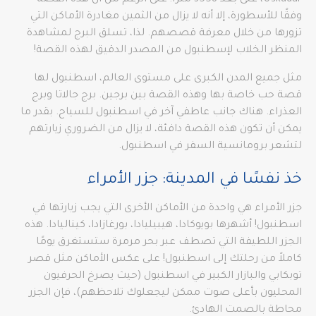
Üsküdar، على بعد 3558 مترًا! على الرغم من أن هذه القصة
وفقًا للأسطورة، إلا أنه لا يزال من الثمين مغادرة الأماكن التي
تزورها من خلال معرفة قصصهم. لذا، تسلق البرج لمشاهدة
المنظر الخلاب لإسطنبول من المصدر الدقيق لهذه القصة!
مثل جميع المدن الكبرى على مستوى العالم، اسطنبول لها
قصة حب خاصة بها وهذه القصة بين برجين. برج جالاتا وبرج
العذراء. هناك جانب عاطفي آخر في اسطنبول للسياح. بقدر ما
يمكن أن تكون هذه القصة دافئة، لا يزال من الضروري زيارتهم
لتشعر برومانسية السفر في اسطنبول.
خذ نفسًا في المدينة: جزر الأمراء
جزر الأمراء هي واحدة من الأماكن الأخرى التي يجب زيارتها في
اسطنبول! أشهرها بويوكادا، هيبيليادا، بورغازادا، كيناليادا. هذه
الجزر اللطيفة التي تصطف عبر بحر مرمرة ستستغرق يومًا
كاملاً من رحلتك إلى اسطنبول! على عكس الأماكن مثل قصر
توبكابي والبازار الكبير في اسطنبول (حيث يصرخ الحرفيون
المحليون بأعلى صوت ممكن ليجعلوك تلاحظهم)، فإن الجزر
محاطة بالصمت الهادئ.