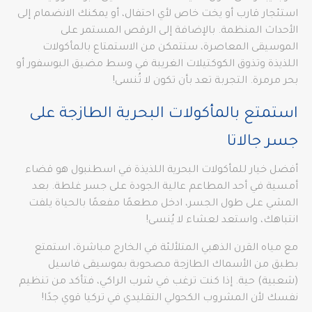
استئجار قارب أو يخت خاص لأي احتفال، أو يمكنك الانضمام إلى
الأحداث المنظمة. بالإضافة إلى الرقص المستمر على
الموسيقى المعاصرة، ستتمكن من الاستمتاع بالمأكولات
اللذيذة وتذوق الكوكتيلات الغريبة في وسط مضيق البوسفور أو
بحر مرمرة. التجربة تعد بأن تكون لا تُنسى!
استمتع بالمأكولات البحرية الطازجة على
جسر جالاتا
أفضل خيار للمأكولات البحرية اللذيذة في اسطنبول هو قضاء
أمسية في أحد المطاعم عالية الجودة على جسر غلطة. بعد
المشي على طول الجسر، ادخل مطعمًا مفعمًا بالحياة يلفت
انتباهك، واستعد لعشاء لا يُنسى!
مع مياه القرن الذهبي المتلألئة في الخارج مباشرة، استمتع
بطبق من الأسماك الطازجة مصحوبة بموسيقى فاسيل
(شعبية) حية. إذا كنت ترغب في شرب الراكي، فتأكد من تنظيم
نفسك لأن المشروب الكحولي التقليدي في تركيا قوي جدًا!