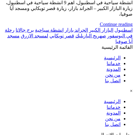
انشطة سياحية في اسطنبول، اهم 9 انشطة سياحية في اسطنبول،
زيارة البازار الكبير – الجراند بازار، زيارة قصر توبكابي ومسجد آيا
صوفيا،
Continue reading
اسطنبول
البازار الكبير
الجراند بازار
انشطة سياحية
برج جالاتا
رحلة
في البوسفور
صهريج البازيليك
قصر توبكابي
لمسجد الازرق
مسجد
آيا صوفيا
القائمة الرئيسية
الرئيسية
خدماتنا
المدونة
من نحن
اتصل بنا
×
الرئيسية
خدماتنا
المدونة
من نحن
اتصل بنا
معلومات الاتصال