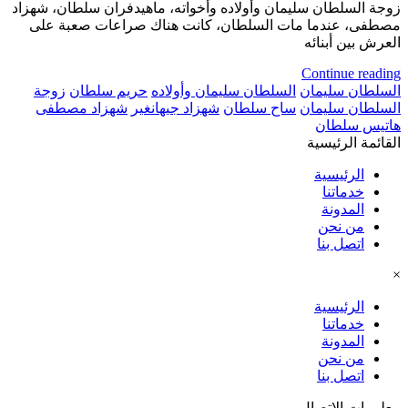
زوجة السلطان سليمان وأولاده وأخواته، ماهيدفران سلطان، شهزاد
مصطفى، عندما مات السلطان، كانت هناك صراعات صعبة على
العرش بين أبنائه
Continue reading
السلطان سليمان
السلطان سليمان وأولاده
حريم سلطان
زوجة
السلطان سليمان
ساح سلطان
شهزاد جيهانغير
شهزاد مصطفى
هاتيس سلطان
القائمة الرئيسية
الرئيسية
خدماتنا
المدونة
من نحن
اتصل بنا
×
الرئيسية
خدماتنا
المدونة
من نحن
اتصل بنا
معلومات الاتصال