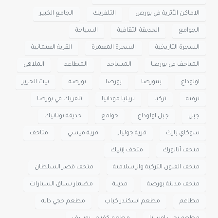
الاماكن الأثرية في بورص
التلفريك
الجامع الكبير
الجوامع
الحديقة الثقافية
السياحة
الشجرة التاريخية
الشجرة المعمرة
القرية العثمانية
المتاحف في بورصا
المساجد
المطاعم
الملاهي
اولوداغ
بمورصا
بورصا
بورصة
بيت الحرير
ترفيه
تركيا
تريليا مودانيا
تلفريك في بورصا
جبل
جبل اولوداغ
جوامع
حديقة بوتانيك
سوكاي بارك
قرية جولياز
قرية ميسي
متاحف
متحف أتاتورك
متحف إزنيك
متحف الفنون التركية والإسلامية
متحف قصر السلطان
متحف مدينة بورصة
مدينة
مضمار سباق السيارات
مطاعم
مطعم اسكندر كباب
مطعم حجي دايه