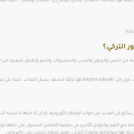
النوع الأكثر شيوعًا من الفطور التركي الذي يأكله زائر تركيا هو Serpme kahvaltı
ركيا
ر التركي؟
عة من الجبن والزيتون والمربى والخضروات والخبز وأطباق صغيرة من 
في حين أن محتويات وجبة الإفطار التركية قد تختلف، فإن كل Serpme kahvaltı هو 
ع في العديد من موائد الإفطار الأوروبية، إلا أن أيا منها لا يشبه ال
 مع الثوم والتوابل الأخرى في عملية التخمير للحصول على نكهة قو
يك هو سوكوكلو يومورتا التركي، طبق إفطار رئيسي غني بالبروتين.