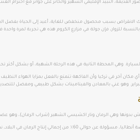
ور القديمة، النبيذ الإقليمي الشهير والحائز على جوائز مع احترام الع
Acıkar، الذي كان على وشك الانقراض بسبب محصول منخفض للغاية، أعيد إلى الحياة بف
ا أكثر من 200 عام وزرع لهم. بالنسبة للزوار، فإن جولة في مزارع الكروم هذه هي تجربة ل
لا يمكن العثور عليه في أي مكان آخر في تركيا وأن الفاكهة تتمتع بالفعل بمزايا الهو
براير. وهو غني بالمعادن والفيتامينات بشكل طبيعي ومفضل للتصدير
ش بدونها وهي الرمان ونار اكشيسي الشهير (شراب الرمان)، وهو عضو 
ليس من المستغرب أن تكون الريفيرا التركية، وخاصة أنطاليا، مسؤولة عن حو