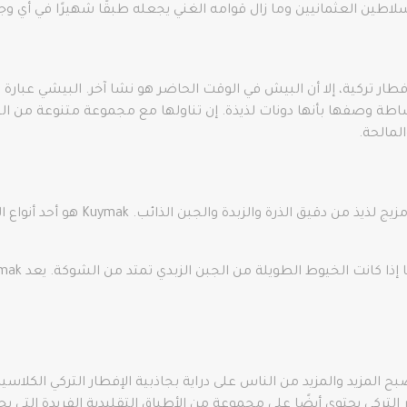
سلاطين العثمانيين وما زال قوامه الغني يجعله طبقًا شهيرًا في أي وجب
 إفطار تركية، إلا أن البيش في الوقت الحاضر هو نشا آخر. البيشي عبا
اطة وصفها بأنها دونات لذيذة. إن تناولها مع مجموعة متنوعة من الج
المالحة.
طبق آخر مقترن بشكل أساسي بالخبز، ak
ح المزيد والمزيد من الناس على دراية بجاذبية الإفطار التركي الكلاسي
 التركي يحتوي أيضًا على مجموعة من الأطباق التقليدية الفريدة التي يجب