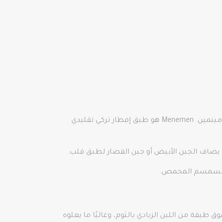
إذا كان سوكوكلو يومورتا ثقيلًا جدًا بالنسبة لطبق البيض بحيث لا يتناسب مع مائدة الإفطار التركية، فقد ترغب في تجربة مينمين. Menemen هو طبق إفطار تركي تقليدي
ان يضاف الجبن الأبيض أو جبن القصار لطبق قلب.
 بالسمسم المحمص.
جلبير، يتم تقديم البيض المسلوق فوق طبقة من اللبن الزبادي بالثوم، وغالبًا ما يعلوه