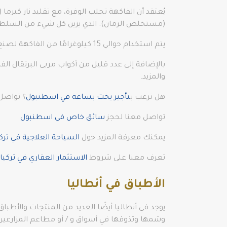
(مستخلص الرمان). الذي يزين كل شيء من السلطات
يتم استخدام حوالي 15 كيلوغرامًا من الفاكهة لصنع حوالي لتر واحد من الشراب الثمين. ويفضل أن يكون باليد. سبب وجيه للغاية لشراء عدد قليل من الزجاجات أثناء الإجازة،
بالإضافة إلى عدد قليل من أكواب مربى البرتقال ا
والمزيد.
هل ترغب ب
تأجير يخت بساعة في اسطنبول
؟ تواصل 
تواصل معنا لحجز
سائق خاص في اسطنبول
يمكنك معرفة المزيد حول
السياحة العلاجية في تركي
تعرف معنا على شروط
الاستثمار العقاري في تركيا
الأطباق في أنطاليا
يوجد في أنطاليا أيضًا العديد من المنتجات والأطبا
وشمها وتذوقها في أسواق و / أو مطاعم المزارعين 