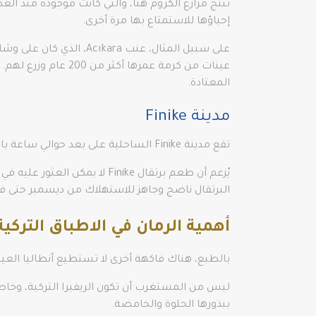
تنتج مزارع الكروم هنا، والتي كانت موجودة منذ العص
إحياؤها للاستمتاع بها مرة أخرى.
على سبيل المثال، عنب a
عينات من كرمة عمره
المعتادة.
مدينة Finike
تقع مدينة Finike الساحلية على بعد حوالي ساعة بالسيارة. وهي المحطة الثانية في هذه الرحلة الشهية، أو بشكل أكثر تحديدًا ملاذ البرتقال الحلو والعصير في أنطاليا.
يُزعم أن طعم برتقال Finike 
البرتقال ناضج وجاهز للاستهلاك من ديسمبر حتى ف
أهمية الرمان في الاطباق التركية
بالطبع، هناك فاكهة أخرى لا تستطيع أنطاليا العي
ببذورها الحلوة والحامضة.