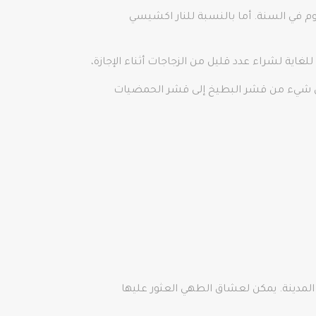
ن) يحدث كل عام في 21 ديسمبر. بداية الشتاء وأطول يوم في السنة. أما بالنسبة للنار اكشيسي
ك كل شيء من قشر البطيخ إلى قشر الحمضيات
ي المدينة. يمكن لعشاق الطهي العثور عليها