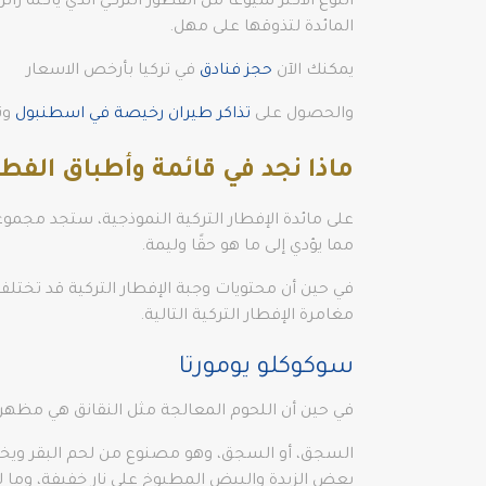
المائدة لتذوقها على مهل.
يمكنك الآن
حجز فنادق
في تركيا بأرخص الاسعار
والحصول على
تذاكر طيران رخيصة في اسطنبول
وت
ماذا نجد في قائمة وأطباق الفطو
على مائدة الإفطار التركية النموذجية، ستجد مجمو
مما يؤدي إلى ما هو حقًا وليمة.
مغامرة الإفطار التركية التالية.
سوكوكلو يومورتا
في حين أن اللحوم المعالجة مثل النقانق هي مظهر شائ
السجق، أو السجق، وهو مصنوع من لحم البقر ويخلط
بعض الزبدة والبيض المطبوخ على نار خفيفة، وما لد