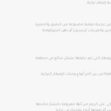
ة إفطار تركية.
رة عن عجينة مقلية مصنوعة من الدقيق والخميرة
بن والمربيات (ريسيل) أو دهن الشوكولاتة
kuym هو مزيج لذيذ من دقيق الذرة والزبدة والجبن الذائب. Kuymak هو أحد أنواع الإفطار التي يتم تناولها بشكل شائع في منطقة
للتأكد من تحضير kuymak بشكل صحيح، تحقق مما إذا كانت الخيوط الطويلة من الجبن الزبدي تمتد من الشوكة. يعد kuymak من بين أكثر أنواع وجبات الإفطار التركية
كي. على الرغم من أنها معروفة بانتشار مائدتها
 ألا تفوتها أثناء تواجدك في تركيا.