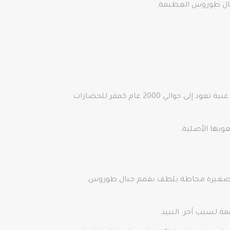
جبال طوروس العظيمة.
عادةً ما تكون مرادفة لقضاء العطلات الشاطئية المشمسة، تمتلك مقاطعة أنطاليا وعاصمتها التي تحمل اسمًا حكاية غنية تعود إلى حوالي 2000 عام كمقر للحضارات
وبها الأصلية.
هضبة صغيرة محاطة بلطف بقمم جبال طوروس
ة لسبب آخر: النبيذ.