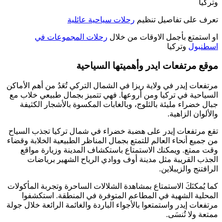
وتركيا
تعرف على تفاصيل تنظيم
رحلات سياحية عائلية
او استمتع بأجمل الاوقات من خلال
رحلات المجموعات في
اسطنبول
وتركيا
موقع مرتفعات ايدر وأهميتها السياحية
مرتفعات إيدر في ولاية ريزا في الشمال التركي تُعَدُ من أهم الأماكن
السياحية في تركيا ومن أروعها. فهي تتميز بجمال طبيعي خلاب مع
جبال خضراء مليئة بالثلوج، وبالغابات المكسوة بالأشجار الكثيفة
والألوان الزاهية.
تقع مرتفعات إيدر على هضبة خضراء في شمال تركيا تجذب السياح
من جميع أنحاء العالم للتمتع بجمال المناظر الطبيعية الخلابة وقضاء
وقت ممتع. ويمكنك الاستمتاع باستكشاف المدينة وزيارة مواقع
الجذب القريبة مثل مدينة أوف ووادي الرياح الشهير برياضات
الرافتنج والزيبلاين.
كما يُمكنَكَ الاستمتاع بمشاهدة الشلالات الساحرة وتجربة المأكولات
المحلية الشهية في المطاعم المتوفرة في المنطقة. استكشفوا
مرتفعات إيدر واستمتعوا بالأجواء الباردة والغائمة الرائعة خلال جولة
ممتعة ولا تُنسَى.