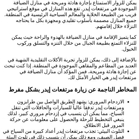
يمكن للزوار الاستمتاع بإجازة هادئة ومريحة في منازل الضيافة
الموجودة في مرتفعات إيدر. تقع هذه المنازل في موقع استراتيجي
قريب من الطبيعة الخلابة والمعالم السياحية الرئيسية في المنطقة.
جميع المنازل مصممة بأسلوب تقليدي ومجهزة بكل ما يحتاجه
النزلاء خلال إقامتهم.
كما يتميز الإقامة في منازل الضيافة بالهدوء والراحة حيث يمكن
للنزلاء التمتع بطبيعة الجبال من خلال التنزه والتسلق وركوب
الخيول.
بالإضافة إلى ذلك، يمكن للزوار تجربة الأكلات التقليدية الشهية في
العديد من المطاعم والمقاهي الموجودة في المنطقة. إذا كنت تبحث
عن إجازة هادئة ومريحة، فمن المؤكد أن منازل الضيافة في
مرتفعات إيدر هي الخيار الأمثل لك.
المخاطر الناجمة عن زيارة مرتفعات إيدر بشكل مفرط
الازدحام المروري: يشهد الطريق الواصل بين طرابزون
ومرتفعات إيدر تدفقاً عالياً للسيارات والحافلات التي تنقل
السياح، مما يمكن أن يتسبب في إزدحام مروري كبير، لذلك
ينبغي التخطيط للرحلة والحصول على معلومات عن حركة
المرور قبل الانطلاق.
التلوث البيئي: تجذب مرتفعات إيدر أعداد كبيرة من السياح في
فصل الصيف، ومع ذلك يمكن أن يتسبب ذلك في تلوث البيئة