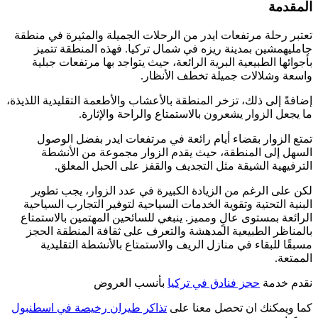
المقدمة
تعتبر رحلة مرتفعات ايدر من الرحلات الجميلة والمثيرة في منطقة
جامليهمشين بمدينة ريزه في شمال تركيا. فهذه المنطقة تتميز
بأجوائها الطبيعية البرية الرائعة، حيث يتواجد بها مرتفعات جبلية
واسعة وشلالات جميلة تخطف الأنظار.
إضافةً إلى ذلك، تزخر المنطقة بالأعشاب والأطعمة التقليدية اللذيذة،
ما يجعل الزوار يشعرون بالاستمتاع والراحة والإثارة.
تمتع الزوار بقضاء أيام رائعة في مرتفعات ايدر بفضل الوصول
السهل إلى المنطقة، حيث يقدم الزوار مجموعة من الأنشطة
الترفيهية الشيقة مثل التجديف والقفز على الحبل المعلق.
لكن على الرغم من الزيادة الكبيرة في عدد الزوار، يجب تطوير
البنية التحتية وتقوية الخدمات السياحية لتوفير التجارب السياحية
الرائعة بمستوى عالٍ ومميز. ينبغي للسائحين المهتمين بالاستمتاع
بالمناظر الطبيعية المدهشة والتعرف على ثقافة المنطقة الحجز
مسبقًا للبقاء في منازل الريف والاستمتاع بالأنشطة التقليدية
الممتعة.
نقدم خدمة
حجز فنادق في تركيا
بأنسب العروض
كما ويمكنك ان تحصل معنا على
تذاكر طيران رخيصة في اسطنبول