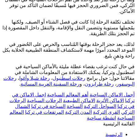
التُركي، فمن الضروري الحجز فيها مُسبقًا لضمان التأكد من توفر
الأماكن.
تختلف تكلفة الرحلة إذا كانت في فصل الشتاء أو الصيف. ولكنها
بمُجملها مستوية وتتضمن النقل والإقامة، والتنقل داخل المقصورة إذا
تم الحجز بتلك الطريقة.
لذلك، يعد حجز الرحلة بوقتها المُناسب والحرص على الحُضور في
الموعد المحدد أمورًا مهمة لاستكشاف المنطقة الطبيعية الخلابة بكل
راحة وذهنٍ بليغ.
في حال كنت ترغب بقضاء عطلة مليئة بالأماكن السياحية في
اسطنبول وتركيا، يمكنك الاستفادة من المعلومات الشاملة في
مقالاتنا حول: حول برامج
رحلات اسطنبول
،
رحلة شيلا وأغوا
،
رحلات
البوسفور
،
رحلة طرابزون
، و
رحلة السفينة العربية المسائية
.
أجمل الاماكن السياحية
أهم المعالم السياحية
اجمل الاماكن في
تركيا
الاماكن الأثرية
الاماكن الطبيعية
الرحلات السياحية
الرحلات
في تركيا
السواحل التركية
السياحة
السياحة في تركيا
الشمال
التركي
القرى التركية
المدن التركية
المرتفعات في تركيا
المعالم
السياحية
انشطة سياحية
القائمة الرئيسية
الرئيسية