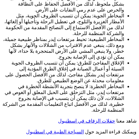
بشكل ملحوظ، لذلك من الأفضل الحفاظ على النظافة
والحرص على عدم رمي النفايات على الأرض.
المخاطر الجوية: يمكن أن تتسبب الظروف الجوية، مثل
الأمطار الغزيرة والثلوج، في تعطيل الرحلة وتأجيلها أو إلغائها،
لذلك من الأفضل الاستماع إلى النصائح المقدمة من الحكومة
والشركة المنظمة للرحلة.
المخاطر الطبيعية: تحيط مرتفعات إيدر بمناظر طبيعية جميلة،
ومع ذلك، ينبغي عدم الاقتراب من الشلالات والأنهار بشكل
خطر، ولا ينبغي المشي على الأرض المتحجرة بلا حذاء، لأنها
يمكن أن تؤدي إلى الإصابة بجروح.
الإغلاق المفاجئ للطرق: يمكن أن تتسبب الظروف الجوية
السيئة أو أعمال الصيانة في إغلاق الطرق المؤدية إلى
مرتفعات إيدر بشكل مفاجئ، لذلك من الأفضل الحصول على
معلومات محدثة عن الوضع الطبيعي للطرق.
المخاطر الخطرة: لا ينصح بتجربة الأنشطة الخطرة في
مرتفعات إيدر، مثل التزحلق على الحبل المعلق أو الغوص في
الشلالات، لأن ذلك يمكن أن يتسبب في الإصابة بجروح
خطيرة، لذلك من الأفضل اتباع التعليمات المقدمة من الشركة
المنظمة للرحلة.
شاهد معنا
حفلات الزفاف في اسطنبول
ويمكنك قراءة المزيد حول
السياحة الطبية في اسطنبول