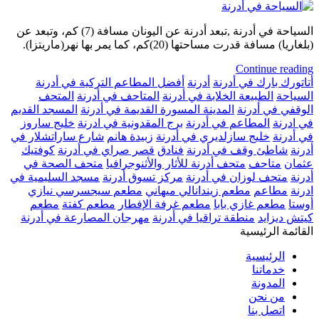
السياحة في أدرنة ,تبعد أدرنة عن اليونان مسافة (7) كم، وتبعد عن
(بلغاريا) مسافة قدرت مساحتها (20)كم، كما يمر بها نهر(ماريتزا).
Continue reading
أتاتورك بارك في أدرنة
أدرنة
أفضل المطاعم التركية في أدرنة
السياحة
الطبيعة الخلابة في أدرنة
المتاحف في أدرنة
المتحف
الوقفي في أدرنة
المدينة المسورة القديمة في أدرنة
المسجد القديم
في ادرنة
المطاعم في أدرنة
برج المقدونية في ادرنة
خليج ساروز
في أدرنة
خليج سازلديري في أدرنة
زبيدة هانم
شارع ساراتشلار في
أدرنة
شاطئ وقف في أدرنة
فنادق
قصر صراي في أدرنة
كوفتيك
عثمان
متاحف
متحف أدرنة للأثار والأثنوجرافيا
متحف الصحة في
أدرنة
متحف لوزان في أدرنة
مركز تسوق أدرنة
مسجد السليمية في
ادرنة
مطاعم
مطعم زيندانالي ميهاني
مطعم سيجسرسي نيازي
أوستا
مطعم غازي بابا
مطعم غرفة الإفطار
مطعم كفتة
مطعم
كيتش ديزايد
منطقة تراقيا في أدرنة
مهرجان المصارعة في أدرنة
القائمة الرئيسية
الرئيسية
خدماتنا
المدونة
من نحن
اتصل بنا