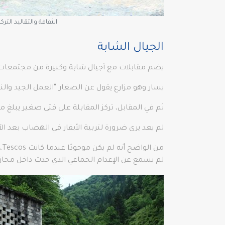
الثقافة والتقاليد الترك
الجيال الشابة
يضم مقابلات مع أجيال شابة وكبيرة من مجتمعات Laz و Hemsin، ويشرح كيف تلاشت ممارسة الهجرة من الهضبة لأن الشباب يفضلون قضاء حياتهم في المدن الكبي
يسار وهو مزارع يقول عن الصغار “العمل الجيد والنز
ثم في المقابل، تركز المقابلة على فتى صغير يبلغ من العمر 28 عامًا تقريبًا، يعاني من زيادة طفيفة في الوزن وأعتقد بشدة أن لديه إدمانًا
لم يعد يرى ضرورة لتربية الأبقار في الهضاب بعد
لم يسمع عن الإعدام الجماعي الذي حدث داخل مجاز