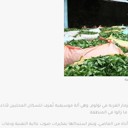
ية
 مزمار القربة في تولوم، وهي آلة موسيقية تُعزف للسكان المحليين لأد
أداة من الماضي، ويتم استبدالها بمكبرات صوت عالية التقنية ودقات 