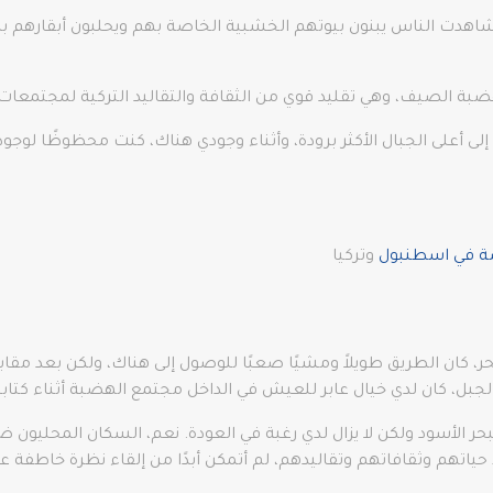
اهدت الناس يبنون بيوتهم الخشبية الخاصة بهم ويحلبون أبقارهم بالي
هضبة الصيف، وهي تقليد قوي من الثقافة والتقاليد التركية لمجتمعات
لى أعلى الجبال الأكثر برودة، وأثناء وجودي هناك، كنت محظوظًا لو
صة في اسطنبول
وتركيا
توى سطح البحر، كان الطريق طويلاً ومشيًا صعبًا للوصول إلى هناك، ولكن بعد 
بل، كان لدي خيال عابر للعيش في الداخل مجتمع الهضبة أثناء كتابتي 
حر الأسود ولكن لا يزال لدي رغبة في العودة. نعم، السكان المحليون 
ط حياتهم وثقافاتهم وتقاليدهم، لم أتمكن أبدًا من إلقاء نظرة خاطفة