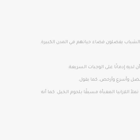
أفضل وأسرع وأرخص، كما يقول.
 الواضح أنه لم يكن موجودًا عندما كانت Tescos، التي تمتلك أيضًا العلامة التجارية التركية لمحلات السوبر ماركت Kipa، تملأ اللازانيا المعبأة مسبقًا بلحوم الخيل. كما أنه