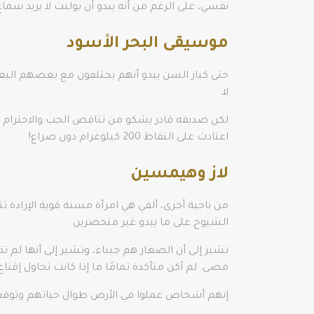
نفسي، على الرغم من أنه يبدو أن بولنت لا يريد سماع 
موسيقى البحر الأسود
حتى كبار السن يبدو أنهم يختلفون مع بعضهم البعض
لا.
لكن صديقه قادر يشكو من تناقص الحب والاحترام الذ
اعتادت على التقاط 200 كيلوغرام دون صراع!
لاز وهيمسين
من ناحية أخرى، ألفي هي امرأة مسنة قوية الإرادة 
الشيوخ على ما يبدو غير متحضرين.
تشير إلى أن الصغار هم جبناء، وتشير إلى أنها لم 
مضى. لم أكن متأكدة تمامًا ما إذا كانت تحاول إقن
إنهم أشخاص عملوا في الأرض طوال حياتهم وتوقعوا