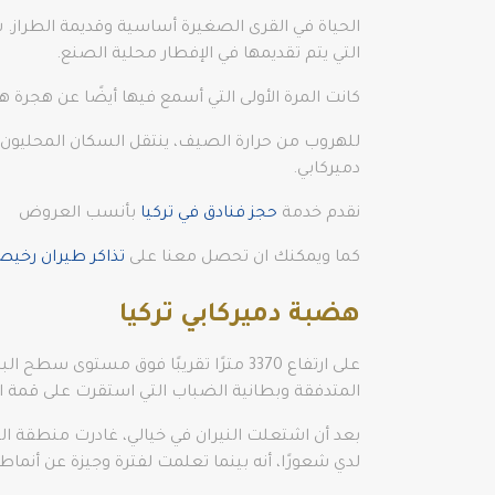
الحياة في القرى الصغيرة أساسية وقديمة الطراز. ش
التي يتم تقديمها في الإفطار محلية الصنع.
كانت المرة الأولى التي أسمع فيها أيضًا عن هجرة 
للهروب من حرارة الصيف، ينتقل السكان المحليون إ
دميركابي.
نقدم خدمة
حجز فنادق في تركيا
بأنسب العروض
كما ويمكنك ان تحصل معنا على
تذاكر طيران رخي
هضبة دميركابي تركيا
على ارتفاع 3370 مترًا تقريبًا فوق مس
المتدفقة وبطانية الضباب التي استقرت على قمة الج
بعد أن اشتعلت النيران في خيالي، غادرت منطقة الب
لدي شعورًا، أنه بينما تعلمت لفترة وجيزة عن أنما