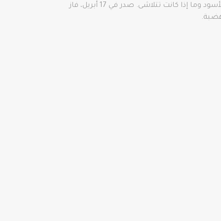
ثم في الشهر الماضي، اتصلت بي شركة Visual Peace Media، التي طلبت مني مراجعة فيلم يناقش ثقافة منطقة البحر الأسود وما إذا كانت تتلاشى. صدر في 17 أبريل، فاز