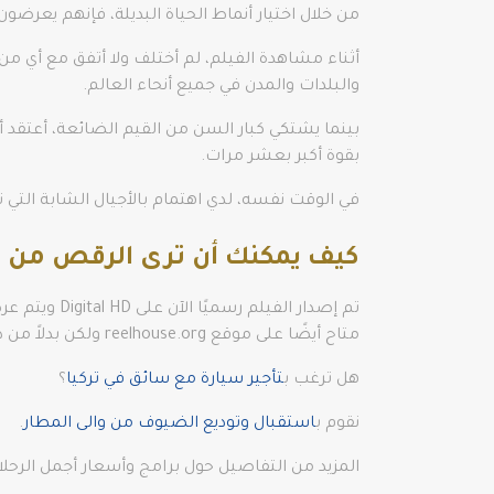
من خلال اختيار أنماط الحياة البديلة، فإنهم يعرضون
أثناء مشاهدة الفيلم، لم أختلف ولا أتفق مع أي من
والبلدات والمدن في جميع أنحاء العالم.
بينما يشتكي كبار السن من القيم الضائعة، أعتقد أنه
بقوة أكبر بعشر مرات.
في الوقت نفسه، لدي اهتمام بالأجيال الشابة الت
كيف يمكنك أن ترى الرقص من ا
متاح أيضًا على موقع reelhouse.org ولكن بدلاً من ذلك، توجه إلى Amazon Instant Video.
هل ترغب ب
تأجير سيارة مع سائق في تركيا
؟
نقوم ب
استقبال وتوديع الضيوف من والى المطار
.
المزيد من التفاصيل حول برامج وأسعار أجمل الرحل