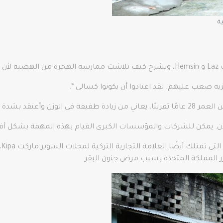
ية
رة.
يه صعب عليهم. لقد اعتادوا أن يكونوا كسالى “.
 على الوجبات السريعة.
 الآن. يمكن للشركات والمؤسسات الكبرى القيام بهذه المهمة بشكل 
من
ر المملكة المتحدة بسبب مرض جنون البقر.