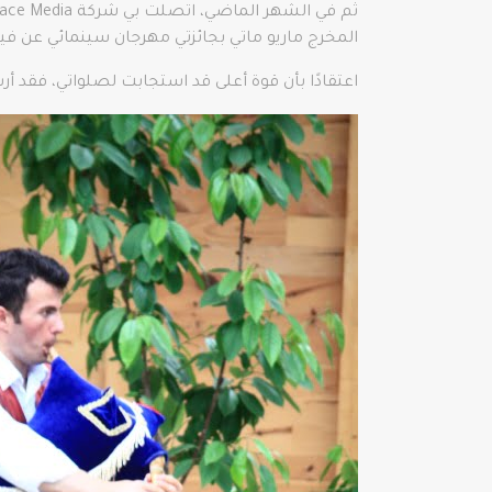
المخرج ماريو ماتي بجائزتي مهرجان سينمائي عن فيلمه الوثائقي عن مجتمعات az
اعتقادًا بأن قوة أعلى قد استجابت لصلواتي، فقد أرس