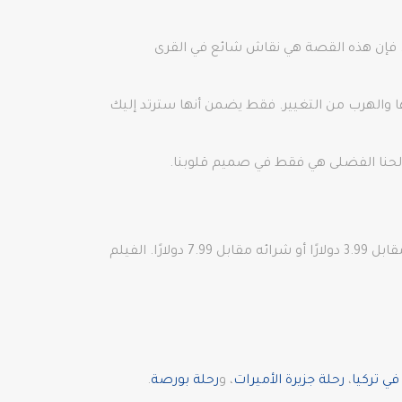
مي. فإن هذه القصة هي نقاش شائع في القرى
الها والهرب من التغيير. فقط يضمن أنها سترتد إليك
الحنا الفضلى هي فقط في صميم قلوبنا.
تم إصدار الفيلم رسميًا الآن على Digital HD ويتم عرض مقطع المقطع الدعائي أدناه. على Vimeo، يمكنك استئجار الفيلم مقابل 3.99 دولارًا أو شرائه مقابل 7.99 دولارًا. الفيلم
ي تركيا
،
رحلة جزيرة الأميرات
، و
رحلة بورصة
.