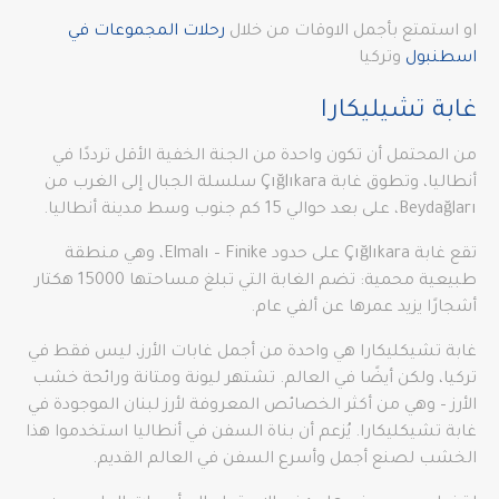
او استمتع بأجمل الاوقات من خلال
رحلات المجموعات في
اسطنبول
وتركيا
غابة تشيليكارا
من المحتمل أن تكون واحدة من الجنة الخفية الأقل ترددًا في
أنطاليا، وتطوق غابة Çığlıkara سلسلة الجبال إلى الغرب من
Beydağları، على بعد حوالي 15 كم جنوب وسط مدينة أنطاليا.
تقع غابة Çığlıkara على حدود Elmalı – Finike، وهي منطقة
طبيعية محمية: تضم الغابة التي تبلغ مساحتها 15000 هكتار
أشجارًا يزيد عمرها عن ألفي عام.
غابة تشيكليكارا هي واحدة من أجمل غابات الأرز، ليس فقط في
تركيا، ولكن أيضًا في العالم. تشتهر ليونة ومتانة ورائحة خشب
الأرز – وهي من أكثر الخصائص المعروفة لأرز لبنان الموجودة في
غابة تشيكليكارا. يُزعم أن بناة السفن في أنطاليا استخدموا هذا
الخشب لصنع أجمل وأسرع السفن في العالم القديم.