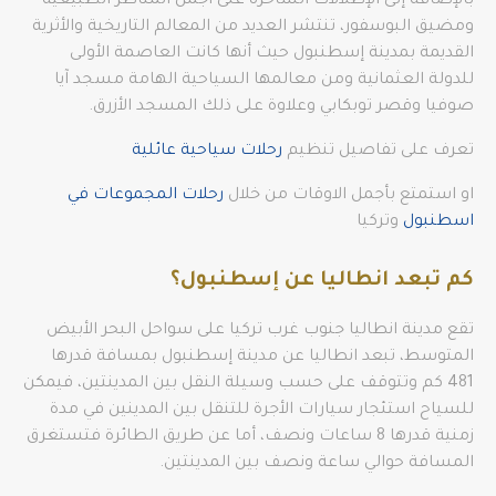
بالإضافة إلى الإطلالات الساحرة على أجمل المناظر الطبيعية
ومضيق البوسفور، تنتشر العديد من المعالم التاريخية والأثرية
القديمة بمدينة إسطنبول حيث أنها كانت العاصمة الأولى
للدولة العثمانية ومن معالمها السياحية الهامة مسجد آيا
صوفيا وقصر توبكابي وعلاوة على ذلك المسجد الأزرق.
تعرف على تفاصيل تنظيم
رحلات سياحية عائلية
او استمتع بأجمل الاوقات من خلال
رحلات المجموعات في
اسطنبول
وتركيا
كم تبعد انطاليا عن إسطنبول؟
تقع مدينة انطاليا جنوب غرب تركيا على سواحل البحر الأبيض
المتوسط، تبعد انطاليا عن مدينة إسطنبول بمسافة قدرها
481 كم وتتوقف على حسب وسيلة النقل بين المدينتين، فيمكن
للسياح استئجار سيارات الأجرة للتنقل بين المدينين في مدة
زمنية قدرها 8 ساعات ونصف، أما عن طريق الطائرة فتستغرق
المسافة حوالي ساعة ونصف بين المدينتين.