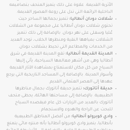
الأثرية القديمة. علاوة على ذلك يتميز المتحف بتصاميمه
الداخلية الرائعة التي تدل على روعة العصور القديمة.
شلالات دودان أنطاليا:
تتميز بجمالها الساحر حيث
تحتوي شلالات دودان أنطاليا على مجموعة من الشلالات
عُليا وسفلى على نهر دودان. بالإضافة إلى ذلك تتميز
الشلالات بمياهها النقية ومنظرها الخلاب، توجد العديد
من الخدمات والمطاعم التي تحيط بشلالات دودان.
المدينة القديمة أنطاليا:
تقع المدينة القديمة في شرق
أنطاليا وهي من أشهر معالمها السياحية، يأتي إليها
السياح من كل مكان للاستمتاع بمشاهدة الآثار القديمة
وأسوار المدينة. بالإضافة إلى المساجد التاريخية التي يرجع
عهدها إلى العصر العثماني القديم.
حديقة أتاتورك:
تتميز حديقة أتاتورك بجمال مناظرها
الطبيعية. بالإضافة إلى مساحتها الهائلة، يحظى متحف
أتاتورك بالعديد من الزيارات كل عام فيقصده السياح
للبحث عن الراحة والهدوء والاستجمام .
وادي كوبرولو أنطاليا:
من أفضل المناطق الطبيعية
بأنطاليا، يتميز وادي كوبرولو أنطاليا بأنه منتزه مائي يتمتع