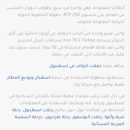
أنطاليا المفتوحة، وهي واحدة من سبع بطولات لدورات العشب
في العالم على مستوى ATP 250. بطولة الخطوط الجوية
التركية المفتوحة للجولف.
والتي تعتبر واحدة من أحداث الجولف في أوروبا الحائزة على أكبر
الجوائز؛ وساحة Iron 70.3 Türkiye لسباقات الرجل الحديدي.
والتي تعد نقاط اهتمام مشتركة في 92 دولة. ليست سوى عدد
قليل من الأحداث التي أقيمت في بيليك.
شاهد معنا
حفلات الزفاف في اسطنبول
تستطيع بسهولة الاستفادة من خدمة
استقبال وتوديع المطار
،
فقط تواصل مع شركة ترك.
في حال كنت ترغب بقضاء عطلة مليئة بالأماكن السياحية في
اسطنبول وتركيا. كما ويمكنك الاستفادة من المعلومات
الشاملة في مقالاتنا حول: حول برامج
رحلات اسطنبول
،
رحلة
شيلا وأغوا
،
رحلات البوسفور
،
رحلة طرابزون
، و
رحلة السفينة
العربية المسائية
.