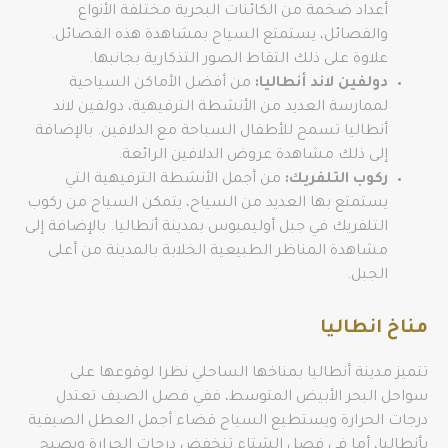
أعداد ضخمة من الكائنات البحرية مختلفة الأنواع
والفصائل، يستمتع السياح بمشاهدة هذه الفصائل.
علاوة على ذلك التقاط الصور التذكارية بجانبها.
دولفين لاند أنطاليا:
من أفضل الأماكن السياحية
لممارسة العديد من الأنشطة الترفيهية، دولفين لاند
أنطاليا تسمح للأطفال السباحة مع الدلافين. بالإضافة
إلى ذلك مشاهدة عروض الدلافين الرائعة.
ركوب التلفريك:
من أجمل الأنشطة الترفيهية التي
يستمتع بها العديد من السياح، يتمكن السياح من ركوب
التلفريك في جبل أوليمبوس بمدينة أنطاليا. بالإضافة إلى
مشاهدة المناظر الطبيعية الخلابة بالمدينة من أعلى
الجبل.
مناخ انطاليا
تتميز مدينة أنطاليا بمناخها الساحلي نظرا لوقوعها على
سواحل البحر الأبيض المتوسط، ففي فصل الصيف تعتدل
درجات الحرارة ويستطيع السياح قضاء أجمل العطل الصيفية
بأنطاليا، أما في فصل الشتاء تنخفض درجات الحرارة ويصبح