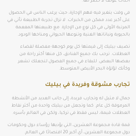
أحداث غولف لا حصر لها.
في وقت يتغير فيه فهم الإجازة، حيث يرغب الناس في الحصول
على أكبر عدد ممكن من الخبرات. لا تزال تجربة الطبيعة تأتي في
المرتبة الأولى في كل نوع من الإجازة. مع طبيعتها المفعمة
بالحيوية ونباتاتها الغنية وتنوعها الحيواني ومناخها الودود.
تضيف بيليك إلى قيمتها كل يوم كوجهة مفضلة لقضاء
العطلات. ترحب بك جميع الفنادق، كل منها أكثر راحة من
بعضها البعض. للبقاء في جميع الفصول لتجعلك تشعر
وكأنك لؤلؤة البحر الأبيض المتوسط.
تجارب مشوقة وفريدة في بيليك
جمال لا مثيل له وتجارب فريدة، إلى جانب العديد من الأنشطة
المرموقة كل عام. كما وتجعل من بيليك واحدة من أكثر نقاط
العطلات قيمة، ليس فقط في تركيا، ولكن في العالم بأسره.
قمة قادة مجموعة العشرين، التي يؤديها رؤساء دول وحكومات
دول مجموعة العشرين، أي أكبر 20 اقتصادًا في العالم.