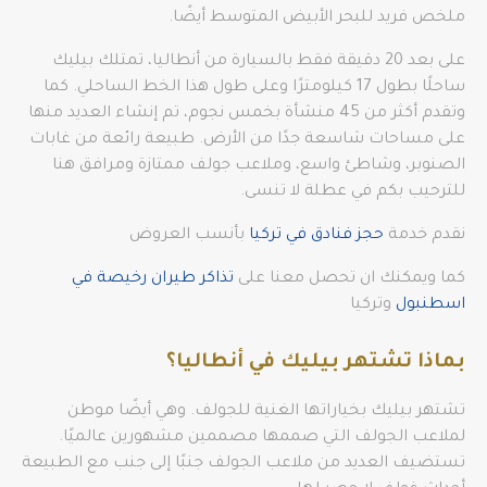
ملخص فريد للبحر الأبيض المتوسط أيضًا.
على بعد 20 دقيقة فقط بالسيارة من أنطاليا، تمتلك بيليك
ساحلًا بطول 17 كيلومترًا وعلى طول هذا الخط الساحلي. كما
وتقدم أكثر من 45 منشأة بخمس نجوم، تم إنشاء العديد منها
على مساحات شاسعة جدًا من الأرض. طبيعة رائعة من غابات
الصنوبر، وشاطئ واسع، وملاعب جولف ممتازة ومرافق هنا
للترحيب بكم في عطلة لا تنسى.
نقدم خدمة
حجز فنادق في تركيا
بأنسب العروض
كما ويمكنك ان تحصل معنا على
تذاكر طيران رخيصة في
اسطنبول
وتركيا
بماذا تشتهر بيليك في أنطاليا؟
تشتهر بيليك بخياراتها الغنية للجولف. وهي أيضًا موطن
لملاعب الجولف التي صممها مصممين مشهورين عالميًا.
تستضيف العديد من ملاعب الجولف جنبًا إلى جنب مع الطبيعة