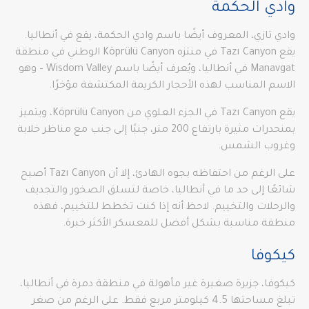
وادي الحكمة
وادي تازي، المعروف أيضًا باسم وادي الحكمة، يقع في أنطاليا.
يقع Tazı Canyon في منتزه Köprülü Canyon الوطني في منطقة
Manavgat في أنطاليا، ويُعرف أيضًا باسم Wisdom Valley – وهو
الاسم المناسب لهذه الأحجار الكريمة المكتشفة مؤخرًا.
يقع Tazı Canyon في الجزء العلوي من Köprülü Canyon، ويتميز
بمنحدرات مثيرة بارتفاع 200 متر، جنبًا إلى جنب مع مناظر خلابة
وغروب الشمس.
على الرغم من احتفاظه بجوه الهادئ، إلا أن Tazı Canyon أصبح
شائعًا إلى حد ما في أنطاليا، خاصة لتسلق الصخور والتجديف
والرحلات والتخييم. لاحظ أنه إذا كنت تخطط للتخييم، فهذه
منطقة مناسبة بشكل أفضل للمعسكر الأكثر خبرة.
كيكوفا
كيكوفا، جزيرة صغيرة غير مأهولة في منطقة دمرة في أنطاليا،
تبلغ مساحتها 4.5 كيلومتر مربع فقط. على الرغم من صغر