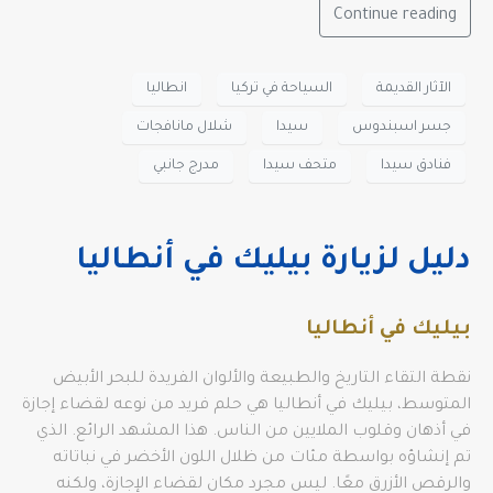
Continue reading
الآثار القديمة
السياحة في تركيا
انطاليا
جسر اسبندوس
سيدا
شلال مانافجات
فنادق سيدا
متحف سيدا
مدرج جانبي
دليل لزيارة بيليك في أنطاليا
بيليك في أنطاليا
نقطة التقاء التاريخ والطبيعة والألوان الفريدة للبحر الأبيض
المتوسط، بيليك في أنطاليا هي حلم فريد من نوعه لقضاء إجازة
في أذهان وقلوب الملايين من الناس. هذا المشهد الرائع. الذي
تم إنشاؤه بواسطة مئات من ظلال اللون الأخضر في نباتاته
والرقص الأزرق معًا. ليس مجرد مكان لقضاء الإجازة، ولكنه