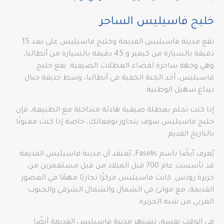
خليج فاسيليس الساحر
تقع مدينة فاسيليس القديمة وخليج فاسيليس على بعد 15
دقيقة بالسيارة من كيمير و 45 دقيقة بالسيارة من أنطاليا،
وهي وجهة ساحرة لقضاء العطلات الصيفية. يقع خليج
فاسيليس، أحد الجنة الخفية في أنطاليا، وسط حديقة جبال
بيداغ سهيل الوطنية.
إذا كنت تحلم بعطلة صيفية هادئة متداخلة مع الطبيعة، فإن
خليج فاسيليس سوف يتجاوز توقعاتك، خاصة إذا كنت مفتونًا
بالتاريخ القديم.
يُعرف أيضًا باسم Faselis، يُعتقد أن مدينة فاسيليس القديمة
قد تأسست عام 700 قبل الميلاد من قبل مستعمرين من
جزيرة رودس. كانت فاسيليس مركزًا تجاريًا مهمًا في العصور
القديمة، مع موانئ في الشمال والشمال الشرقي والجنوب
الغربي من شبه الجزيرة.
في الوقت نفسه، تشتهر مدينة فاسيليس القديمة أيضًا