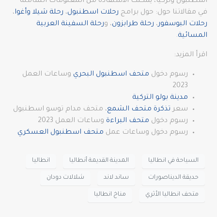
اسطنبول وتركيا، يمكنك الاستفادة من المعلومات الشاملة
في مقالاتنا حول: حول برامج
رحلات اسطنبول
،
رحلة شيلا وأغوا
،
رحلات البوسفور
،
رحلة طرابزون
، و
رحلة السفينة العربية
المسائية
.
اقرأ المزيد:
رسوم دخول
متحف اسطنبول البحري
وساعات العمل
2023
مدينة بولو التركية
سعر
تذكرة متحف الشمع
، متحف مدام توسو اسطنبول
رسوم دخول
متحف البراءة
وساعات العمل 2023
رسوم دخول وساعات عمل
متحف اسطنبول العسكري
السياحة في انطاليا
المدينة القديمة أنطاليا
انطاليا
حديقة الديناصورات
ساند لاند
شلالات دودان
متحف انطاليا الأثري
مناخ انطاليا