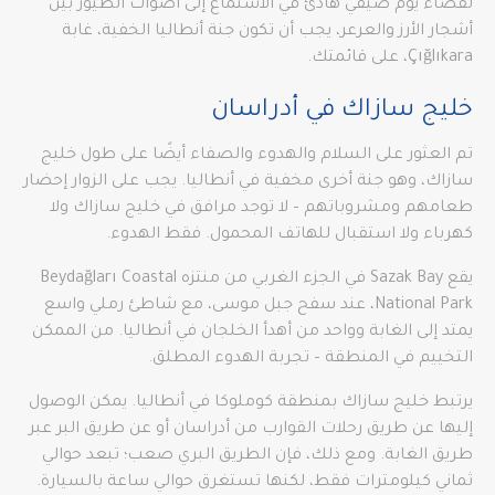
لقضاء يوم صيفي هادئ في الاستماع إلى أصوات الطيور بين
أشجار الأرز والعرعر، يجب أن تكون جنة أنطاليا الخفية، غابة
Çığlıkara، على قائمتك.
خليج سازاك في أدراسان
تم العثور على السلام والهدوء والصفاء أيضًا على طول خليج
سازاك، وهو جنة أخرى مخفية في أنطاليا. يجب على الزوار إحضار
طعامهم ومشروباتهم – لا توجد مرافق في خليج سازاك ولا
كهرباء ولا استقبال للهاتف المحمول. فقط الهدوء.
يقع Sazak Bay في الجزء الغربي من منتزه Beydağları Coastal
National Park، عند سفح جبل موسى، مع شاطئ رملي واسع
يمتد إلى الغابة وواحد من أهدأ الخلجان في أنطاليا. من الممكن
التخييم في المنطقة – تجربة الهدوء المطلق.
يرتبط خليج سازاك بمنطقة كوملوكا في أنطاليا. يمكن الوصول
إليها عن طريق رحلات القوارب من أدراسان أو عن طريق البر عبر
طريق الغابة. ومع ذلك، فإن الطريق البري صعب؛ تبعد حوالي
ثماني كيلومترات فقط، لكنها تستغرق حوالي ساعة بالسيارة.