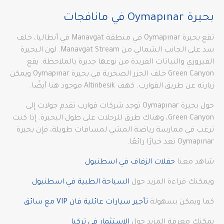
بحيرة Oymapınar في مانافجات
تقع بحيرة Oymapınar في منطقة Manavgat في أنطاليا، خلف
سد على الجانب الشمالي من Manavgat Stream. لون البحيرة
الفيروزي والنباتات الفريدة من نوعها جديرة بالملاحظة. يقع
Green Canyon خلف الجزر الصخرية في بحيرة Oymapınar ويمكن
زيارته عن طريق القوارب. كهف Altinbesik موجود هنا أيضًا.
حول بحيرة Oymapınar توجد شركات قوارب تقدم جولات إلى
Green Canyon، وهناك طرق للرحلات على طول البحيرة. إذا كنت
ترغب في ممارسة رياضة المشي لمسافات طويلة، فإن بحيرة
Oymapınar تعد خيارًا رائعًا.
شاهد معنا
حفلات الزفاف في اسطنبول
ويمكنك قراءة المزيد حول
السياحة الطبية في اسطنبول
كما ويمكن بسهولة
تأجير سيارات عائلية فان VIP مع سائق
يمكنك معرفة المزيد حول
الاستثمار في تركيا