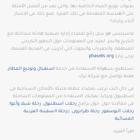
بقنوات توزيع المياه الخاصة بها، والتي تعد من أفضل الأمثلة
على الهندسة المتقدمة في تلك الفترة. ضع ذلك في الاعتبار
أثناء زيارتك!
فاسيليس هو بديل رائع لقضاء إجازة صيفية هادئة متداخلة مع
التاريخ والبحر. لمزيد من المعلومات حول التطور التاريخي
للمنطقة، والحفريات والبحوث التي أجريت في المدينة القديمة،
يرجى زيارة
phaselis.org
.
تستطيع بسهولة الاستفادة من خدمة
استقبال وتوديع المطار
،
فقط تواصل مع شركة ترك.
في حال كنت ترغب بقضاء عطلة مليئة بالأماكن السياحية في
اسطنبول وتركيا، يمكنك الاستفادة من المعلومات الشاملة
في مقالاتنا حول: حول برامج
رحلات اسطنبول
،
رحلة شيلا وأغوا
،
رحلات البوسفور
،
رحلة طرابزون
، و
رحلة السفينة العربية
المسائية
.
اقرأ المزيد: