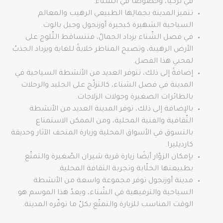
في تركيا، وخصوصًا في الشّتاء.
تتميز المدينة بجمالِها الطبيعي الرهيب والمعالم
السياحية الشهيرة كبحيرة أوزنجول وجبل بالوت.
في فصل الشّتاء يزداد الجمالُ، فتتساقط الثّلوج على
الأرض الرهيبة، وتصبح المناظر خلابةً للغاية ويزداد الجذبُ
لمحبي هذا الفصل.
إضافةً إلى ذلك، تتوفر العديد من الأنشطة السياحية في
المدينة في فصل الشتاء، كالتزلّج على الجليد والرحلات
بالطائرات الصغيرة وجولات الزلاجات.
بالإضافة إلى ذلك، توفر المدينة العديد من الأنشطة
الثّقافية والفنية المحلية، ومن الممكن الاستمتاع
بالتسوق في الأسواق المحلية وزيارة المتحف الآثار وحديقة
كارديليرا.
بإمكان الزوّار أيضًا زيارة قرية شيران الصّغيرة والتمتّع
بطبيعتها الخلّابة وتجربة الثقافة المحلية.
مدينة أوزنجول توفر مجموعة واسعة من الأنشطة
السياحية والترفيهية في الشّتاء، ويعدّ هذا الموسم هو
الوقت المناسب للزيارة والتمتّع بكلّ ما توفّره المدينة.