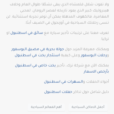
ولا تفوت شلال قلمشاه الذي يبقى نشطًا طوال العام وخلاف
هيدروليك كبير الذي يعود تاريخه لعصر الرومان. لمحبي
المغامرة، فالكهوف المذهلة يمكن أن توفر تجربة استثنائية. لن
تنسى رحلاتك السياحية في أوزنجول في الصيف أبدًا.
تعرف معنا على ترتيبات تأجير سيارة مع
سائق في اسطنبول
او
تركيا.
ويمكنك معرفة المزيد حول
جولة بحرية في مضيق البوسفور
و
رحلات البوسفور
وعلى كيفية
استئجار يخت في اسطنبول
يمكنك الآن مع شركة ترك، تأجير
يخت خاص في اسطنبول
بأرخص الاسعار
أجواء الحفلات و
السهرات في اسطنبول
دليل شامل حول تذاكر
حفلات اسطنبول
أجمل الاماكن السياحية
أهم المعالم السياحية