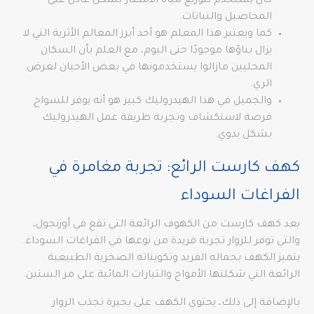
كان يُستخدم لتوزيع مياه الأمطار بشكل عادل على
المحاصيل والنباتات.
كما ويعتبر هذا المعلم هو أحد أبرز المعالم الأثرية التي لا
يزال بناؤها موجودًا حتى اليوم، مع العلم بأن السكان
المحليين مازالوا يستخدمونها في بعض الأحيان لغرض
الري.
والجميل في هذا الهيدروليك كبير هو أنه يوفر للسواح
فرصة لاستكشاف وتجربة طريقة عمل الهيدروليك
بشكل يدوي.
كهف كارست الرائع: تجربة مغامرة في
الفراغات السوداء
يعد كهف كارست من الكهوف الرائعة التي تقع في أوزنجول،
والتي توفر للزوار تجربة فريدة من نوعها في الفراغات السوداء.
يتميز الكهف بجماله الفريد وتكويناته الصخرية الطبيعية
الرائعة التي شكلتها الأمواج والتيارات المائية على مر السنين.
بالإضافة إلى ذلك، يحتوي الكهف على بحيرة تجذب الزوار