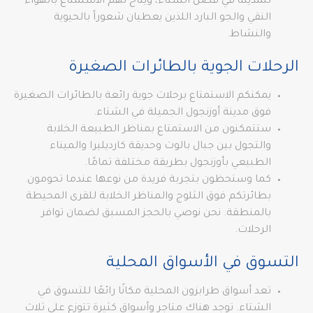
للمدينة في فصل الشتاء، ويتاح لهم الاستمتاع بالهواء
النقي والجو البارد اللذين يعطيان شعوراً بالحيوية
والنشاط.
الرحلات الجوية بالطائرات الصغيرة
يمكنكم الاستمتاع برحلات جوية رائعة بالطائرات الصغيرة
فوق مدينة أوزنجول الجميلة في الشتاء.
ستتمكنون من الاستمتاع بمناظر الطبيعة الخلابة
والتجول بين جبال بالوت وحديقة كارديليرا والميناء
الطبيعي بأوزنجول بطريقة مختلفة تمامًا.
كما وستحظون بتجربة فريدة من نوعها عندما تحومون
بطائرتكم فوق الثلوج والمناظر الخلابة للقرى المحيطة
بالمنطقة. نحن نوصي بالحجز المسبق لضمان توافر
الرحلات.
التسوق في الأسواق المحلية
تعد أسواق طرابزون المحلية مكانًا رائعًا للتسوق في
الشتاء. توجد هناك متاجر وأسواق كثيرة تتوزع على ثلاث