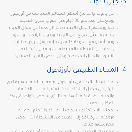
3- جبل بالوت
جل بالوت واحد من أشهر المعالم السياحية في أوزنجول،
ويقع على بعد نحو 30 كيلومترًا جنوب شرق المدينة.
كما ويشتهر الجبل بالنشاطات الرائعة التي يمكن القيام
بها فيه، مثل التزلج على الجليد وركوب الزلاجات والتنزه.
وبما أنه يرتفع لنحو 1750 مترًا، فإنه يوفر للزوار إطلالات
رائعة على المنطقة المحيطة به، ويمكن رؤية البحر
الأسود والجبال المحيطة وحتى بعض القرى الصغيرة.
4- الميناء الطبيعي بأوزنجول
يعدّ الميناء الطبيعي بأوزنجول وجهة سياحية شهيرة لدى
الزوّار في فصل الشتاء. حيث تعتبر الغابات الكثيفة
والمياه الصافية مشهدًا خلابًا لأي شخص يتواجد في هذا
المكان الجميل.
يمكنك الاستمتاع بزيارة هذا الميناء والتمتع بجماله
وروعته، بالإضافة إلى العديد من الأنشطة التي يمكن
ممارستها هناك.