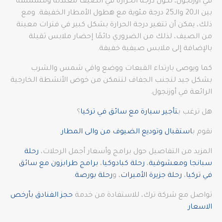
في أوزنجول، تكون درجة الحرارة في الصيف معتدلة ومشمسة
بين الـ20 والـ25 درجة مئوية مع هطول الأمطار الخفيفة. ومع
ذلك، يمكن أن تتغير درجة الحرارة بشكل كبير في فترات معينة
من الصيف، لذلك من الضروري دائمًا إحضار ملابس ثقيلة
بالإضافة إلى ملابس صيفية خفيفة.
كما ويوصى بارتداء القبعات ووضع واقي شمس والشرب
بشكل جيد لتجنب الجفاف لتتمكن من خوض الأنشطة الخارجية
الرائعة في أوزنجول.
هل ترغب ب
تأجير سيارة مع سائق في تركيا
؟
نقوم ب
استقبال وتوديع الضيوف من والى المطار
.
المزيد من التفاصيل حول برامج وأسعار أجمل الرحلات،
رحلة
سبانجا ومعشوقية
،
رحلة كبادوكيا
،
برامج طرابزون مع سائق
في تركيا
،
رحلة جزيرة الأميرات
، و
رحلة بورصة
.
تواصل مع شركة ترك، للاستفادة من خدمة
حجز الفنادق بأرخص
الاسعار