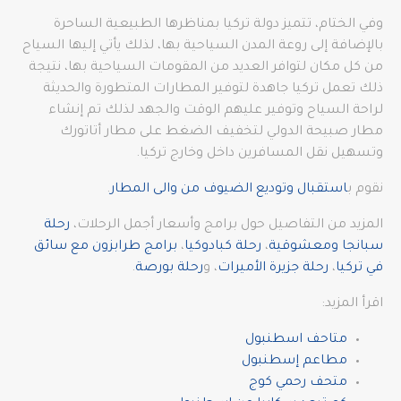
وفي الختام، تتميز دولة تركيا بمناظرها الطبيعية الساحرة
بالإضافة إلى روعة المدن السياحية بها، لذلك يأتي إليها السياح
من كل مكان لتوافر العديد من المقومات السياحية بها، نتيجة
ذلك تعمل تركيا جاهدة لتوفير المطارات المتطورة والحديثة
لراحة السياح وتوفير عليهم الوقت والجهد لذلك تم إنشاء
مطار صبيحة الدولي لتخفيف الضغط على مطار أتاتورك
وتسهيل نقل المسافرين داخل وخارج تركيا.
نقوم ب
استقبال وتوديع الضيوف من والى المطار
.
المزيد من التفاصيل حول برامج وأسعار أجمل الرحلات،
رحلة
سبانجا ومعشوقية
،
رحلة كبادوكيا
،
برامج طرابزون مع سائق
في تركيا
،
رحلة جزيرة الأميرات
، و
رحلة بورصة
.
اقرأ المزيد:
متاحف اسطنبول
مطاعم إسطنبول
متحف رحمي كوج