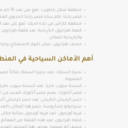
منطقة شلال ياغاورت: تقع على بعد 10 كم من بحيرة السمك، وتشتهر بجمال شلالاتها الطبيعية العالية والتي تتدفق على الصخور البازلتية.
قصر زاجتا: قام ببناء قصر زاجتا الخديوي العثماني عام 1889م، ويعد قصر زاجتا واحد من أهم معالم طرابزون التي يز
منطقة كاراش في بلدة لاديك: تقع على بعد 20 كم من بحيرة السمك، وتتميز بطبيعتها الخلابة والمناظر الطبيعية الخلابة.
قلعة طرابزون التاريخية: يعد قلعة طرابزون ا
والتاريخية للمكان.
متحف طرابزون: يمكن للزوار الاستمتاع بزيارة متحف طرابزون الذي يقع على بعد 40 كم من ا
أهم الأماكن السياحية في المنط
بحيرة السمك: تعد بحيرة السمك مكاناً مميزا
المشوية.
كنيسة سورب ماريا: تعد كنيسة سورب ماريا م
قصر أتاتورك: يضم قصر أتاتورك العديد من الأ
جسر كرميتلي التاريخي: يعد جسر كرميتلي أحد 
سيراجولو ياساروستا: يتميز هذا المكان بالعديد
قرية أوزنجول: تعد قرية أوزنجول بمثابة مكان 
قلعة طرابزون: تعد هذه القلعة من المعالم ا
متحف آية صوفيا: يعرض هذا المتحف العديد من 