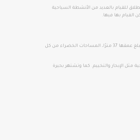
نطلاق للقيام بالعديد من الأنشطة السياحية
 القيام بها فيها.
تعدُّ بحيرة السمك في طرابزون واحدةً من أكثر الأماكن الجذابة والسياحية المميزة في تركيا. تُحيط البحيرة الطبيعية التي يبلغ عمقها 37 مترًا، المساحات الخضراء من كل
مثل الإبحار والتخييم. كما وتشتهر بحيرة