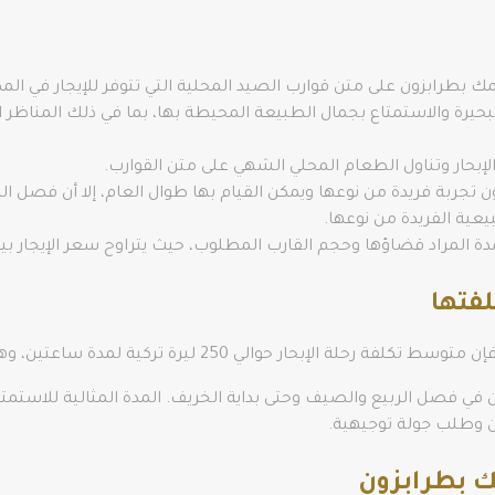
مك بطرابزون على متن قوارب الصيد المحلية التي تتوفر للإيجار في المك
لبحيرة والاستمتاع بجمال الطبيعة المحيطة بها، بما في ذلك المناظر ال
 الإبحار وتناول الطعام المحلي الشهي على متن القوارب.
 تجربة فريدة من نوعها ويمكن القيام بها طوال العام، إلا أن فصل ال
بيعية الفريدة من نوعها.
قضاؤها وحجم القارب المطلوب، حيث يتراوح سعر الإيجار بين 50 إلى 150 ليرة تركية تقريبً
لفتها
والي 250 ليرة تركية لمدة ساعتين، وهذا يحتوي على قارب وربان.
 في فصل الربيع والصيف وحتى بداية الخريف. المدة المثالية للاستمتا
 وطلب جولة توجيهية.
ك بطرابزون