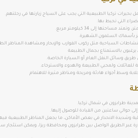
ية في تركيا
 بحيرات تركيا الطبيعية التي يجب على السياح زيارتها في رحلتهم.
ضراء التي تحيط بها.
يز بأسماك السلمون الشهيرة.
نشاطات السياحية مثل ركوب القوارب والإبحار ومشاهدة المناظر الطبي
ن يرغبون بالاستمتاع بجمال الطبيعة
ريق وسائل النقل العام أو السيارة الخاصة.
 للعائلات ولمحبي الطبيعة والهدوء والاسترخاء.
خلابة وسط أجواء هادئة ومريحة ومناظر مثيرة للاهتمام
طة
مدينة طرابزون في شمال تركيا.
ة وشديدة الانحدار في بعض الأماكن، ما يجعل المناظر الطبيعية فيها 
ة عبر الطريق الواصل بين طرابزون ومحافظة ريزا، ويمكن استئجار سي