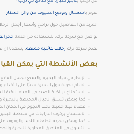
هل ترغب ب
تأجير سيارة مع سائق في تركيا
؟
نقوم ب
استقبال وتوديع الضيوف من والى المطار
.
المزيد من التفاصيل حول برامج وأسعار أجمل الرحل
تواصل مع شركة ترك، للاستفادة من خدمة
حجز الف
تقدم شركة ترك
رحلات عائلية ممتعة
، يسعدنا ان ت
بعض الأنشطة التي يمكن القيام 
الإبحار في مياه البحيرة والتمتع بجمال المائ
القيام بجولة حول البحيرة سيرًا على الأقدام و
الاستمتاع برياضة الصيد في المياه النقية لل
كما ويمكن تسلق الجبال المحيطة بالبحيرة وا
قضاء ليلة جميلة تحت النجوم في المكان المت
الاستمتاع بركوب الدراجات في منطقة البحير
كما ويمكن تجربة الطعام اللذيذ والوقوف على
التسوق في المناطق المجاورة للبحيرة والحصول 