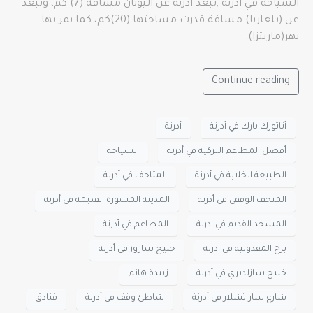
السياحة في أدرنة ,تبعد أدرنة عن اليونان مسافة (7) كم، وتبعد
عن (بلغاريا) مسافة قدرت مساحتها (20)كم، كما يمر بها
نهر(ماريتزا).
Continue reading
أتاتورك بارك في أدرنة
أدرنة
أفضل المطاعم التركية في أدرنة
السياحة
الطبيعة الخلابة في أدرنة
المتاحف في أدرنة
المتحف الوقفي في أدرنة
المدينة المسورة القديمة في أدرنة
المسجد القديم في ادرنة
المطاعم في أدرنة
برج المقدونية في ادرنة
خليج ساروز في أدرنة
خليج سازلديري في أدرنة
زبيدة هانم
شارع ساراتشلار في أدرنة
شاطئ وقف في أدرنة
فنادق