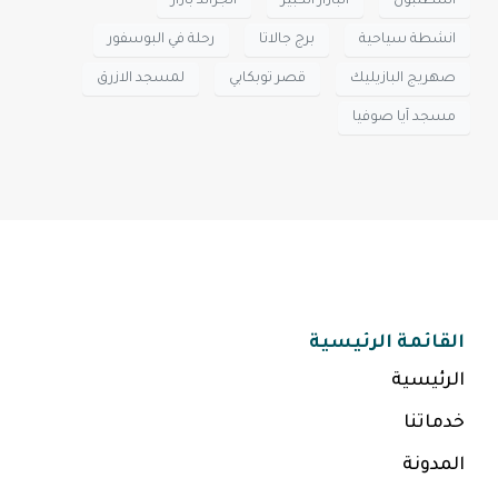
اسطنبول
البازار الكبير
الجراند بازار
انشطة سياحية
برج جالاتا
رحلة في البوسفور
صهريج البازيليك
قصر توبكابي
لمسجد الازرق
مسجد آيا صوفيا
القائمة الرئيسية
الرئيسية
خدماتنا
المدونة