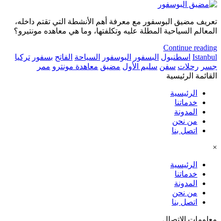
تعريف مضيق البوسفور مع معرفة أهم الأنشطة التي تقتم داخله،
المعالم السياحية المطلة عليه وتكلفتها، وما هي معاهده مونتيرو؟
Continue reading
Istanbul
اسطنبول
البسفور
البوسفور
السياحة
الفاتح
بسفور
تركيا
جسر
رحلات
سفن
سليم الأول
مضيق
معاهدة مونترو
ممر
القائمة الرئيسية
الرئيسية
خدماتنا
المدونة
من نحن
اتصل بنا
×
الرئيسية
خدماتنا
المدونة
من نحن
اتصل بنا
معلومات الاتصال